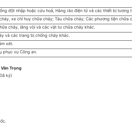
ống đột nhập hoặc cứu hoả, Hàng rào điện tử và các thiết bị tương t
háy, xe chỉ huy chữa cháy; Tàu chữa cháy; Các phương tiện chữa 
hữa cháy, lăng vòi và các vật tư chữa cháy khác.
áy và các trang bị chống cháy khác.
ám xét.
 vụ phục vụ Công an.
 Văn Trọng
Đã ký)
gốc.