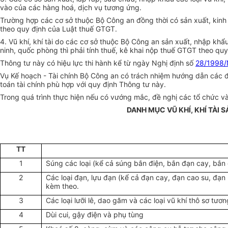
vào của các hàng hoá, dịch vụ tương ứng.
Trường hợp các cơ sở thuộc Bộ Công an đồng thời có sản xuất, kinh 
theo quy định của Luật thuế GTGT.
4. Vũ khí, khí tài do các cơ sở thuộc Bộ Công an sản xuất, nhập k
ninh, quốc phòng thì phải tính thuế, kê khai nộp thuế GTGT theo qu
Thông tư này có hiệu lực thi hành kể từ ngày Nghị định số
28/1998
Vụ Kế hoạch - Tài chính Bộ Công an có trách nhiệm hướng dẫn các đ
toán tài chính phù hợp với quy định Thông tư này.
Trong quá trình thực hiện nếu có vướng mắc, đề nghị các tổ chức v
DANH MỤC VŨ KHÍ, KHÍ TÀI
TT
1
Súng các loại (kể cả súng bắn điện, bắn đạn cay, bắn
2
Các loại đạn, lựu đạn (kể cả đạn cay, đạn cao su, đạn
kèm theo.
3
Các loại lưỡi lê, dao găm và các loại vũ khí thô sơ tươ
4
Dùi cui, gậy điện và phụ tùng