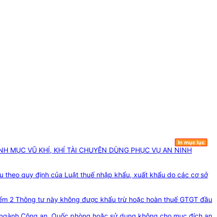
In mục lục
NH MỤC VŨ KHÍ, KHÍ TÀI CHUYÊN DÙNG PHỤC VỤ AN NINH
ẩu theo quy định của Luật thuế nhập khẩu, xuất khẩu do các cơ sở
1, điểm 2 Thông tư này không được khấu trừ hoặc hoàn thuế GTGT đầu
oài ngành Công an, Quốc phòng hoặc sử dụng không cho mục đích an