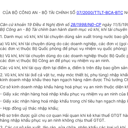
CỦA BỘ CÔNG AN - BỘ TÀI CHÍNH SỐ
07/2000/TTLT-BCA-BTC
NG
Căn cứ khoản 19 Điều 4 Nghị định số
28/1998/NĐ-CP
ngày 11/5/1998
Bộ Công an - Bộ Tài chính ban hành danh mục vũ khí, khí tài chuyên
1. Danh mục vũ khí, khí tài chuyên dùng sản xuất trong nước bao g
a) Vũ khí, khí tài chuyên dùng do các doanh nghiệp, các đơn vị (g
các đơn vị thuộc Bộ Quốc phòng để phục vụ nhiệm vụ quốc phòng) q
b) Vũ khí, khí tài chuyên dùng do các doanh nghiệp thuộc Bộ Quốc p
các đơn vị thuộc Bộ Công an để phục vụ nhiệm vụ an ninh.
Các vũ khí, khí tài quy định tại điểm a, điểm b trên đây bao gồm s
2. Vũ khí, khí tài (kể cả vật tư, máy móc thiết bị, phụ tùng) nhập
kinh doanh nhập khẩu theo hạn ngạch hàng năm được Thủ tướng Ch
Cơ sở kinh doanh nhập khẩu hàng hoá phục vụ an ninh thuộc diện 
- Giấy xác nhận hàng hoá nhập khẩu phục vụ nhiệm vụ an ninh của 
- Giấy xác nhận hàng hoá nhập khẩu trong chỉ tiêu hạn ngạch nhậ
- Hợp đồng uỷ thác nhập khẩu;
Hồ sơ trên được gửi cho cơ quan Hải quan khi kê khai thuế GTGT hà
hàng nhập khẩu phục vụ an ninh không chịu thuế GTGT.
3. Các cơ sở sản xuất, lắp ráp, sửa chữa, nhập khẩu các loại vũ kh