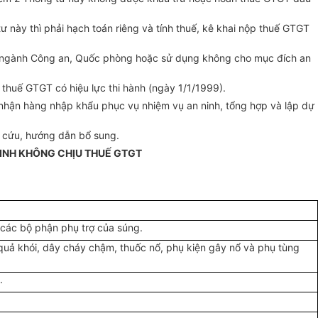
 này thì phải hạch toán riêng và tính thuế, kê khai nộp thuế GTGT
oài ngành Công an, Quốc phòng hoặc sử dụng không cho mục đích an
 thuế GTGT có hiệu lực thi hành (ngày 1/1/1999).
 nhận hàng nhập khẩu phục vụ nhiệm vụ an ninh, tổng hợp và lập dự
n cứu, hướng dẫn bổ sung.
NINH KHÔNG CHỊU THUẾ GTGT
 các bộ phận phụ trợ của súng.
, quả khói, dây cháy chậm, thuốc nổ, phụ kiện gây nổ và phụ tùng
.