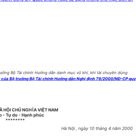
rưởng Bộ Tài chính Hướng dẫn danh mục vũ khí, khí tài chuyên dùng
của Bộ trưởng Bộ Tài chính Hướng dẫn Nghị định 79/2000/NĐ-CP quy
Ã HỘI CHỦ NGHĨA VIỆT NAM
p - Tự do - Hạnh phúc
********
Hà Nội , ngày 10 tháng 4 năm 2000