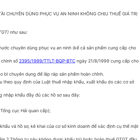
ÀI CHUYÊN DÙNG PHỤC VỤ AN NINH KHÔNG CHỊU THUẾ GIÁ TRỊ
GTGT) như sau:
ong nước chuyên dùng phục vụ an ninh (kể cả sản phẩm cung cấp cho
i chính số
2395/1999/TTLT-BQP-BTC
ngày 21/8/1999 cung cấp cho
bao bì chuyên dụng để lắp ráp sản phẩm hoàn chỉnh.
ẩu theo quy định của Luật thuế nhập khẩu, xuất khẩu do các cơ sở
g nhập khẩu đầy đủ các hồ sơ sau đây:
 Tổng cục Hải quan cấp);
hẩu và hồ sơ, kê khai của cơ sở kinh doanh để xác định cụ thể mặt
1, điểm 2 Thông tư này không được khấu trừ hoặc hoàn thuế GTGT đầu