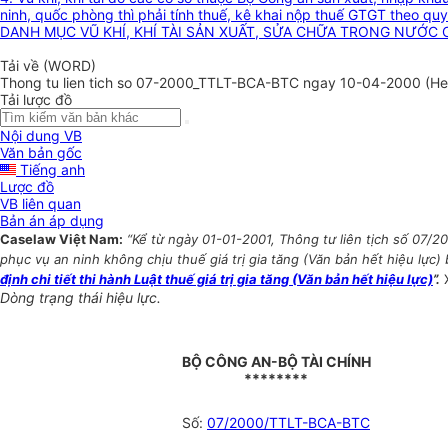
ninh, quốc phòng thì phải tính thuế, kê khai nộp thuế GTGT theo qu
DANH MỤC VŨ KHÍ, KHÍ TÀI SẢN XUẤT, SỬA CHỮA TRONG NƯỚC
Tải về (WORD)
Thong tu lien tich so 07-2000_TTLT-BCA-BTC ngay 10-04-2000 (Het
Tải lược đồ
Nội dung VB
Văn bản gốc
Tiếng anh
Lược đồ
VB liên quan
Bản án áp dụng
Caselaw Việt Nam:
“Kể từ ngày 01-01-2001, Thông tư liên tịch số 07/
phục vụ an ninh không chịu thuế giá trị gia tăng (Văn bản hết hiệu lực) 
định chi tiết thi hành Luật thuế giá trị gia tăng (Văn bản hết hiệu lực)
”.
Dòng trạng thái hiệu lực.
BỘ CÔNG AN-BỘ TÀI CHÍNH
********
Số:
07/2000/TTLT-BCA-BTC