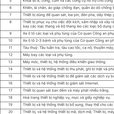
5
Khoá số 8, còng, cùm và các công cụ hỗ trợ cho công t
6
Khiên, lá chắn, áo giáp chống đạn, quần áo dò chống 
7
Thiết bị dùng để quan sát, loa pin, đèn pha, dây thép 
8
Thiết bị phục vụ cho việc đột kích, xâm nhập và vây 
bay các loại; thang và bộ thang leo các loại; bộ dụng
9
Xe ô tô các loại và phụ tùng của Cơ quan Công an phụ
10
Xe ô tô 2-3 bánh và phụ tùng của Cơ quan Công an ph
11
Tàu thuỷ: Tầu tuần tra, tàu cao tốc, ca nô, thuyền má
12
Máy bay các loại và phụ tùng.
13
Máy móc, thiết bị, hệ thống điều khiển giao thông.
14
Thiết bị và hệ thống thiết bị thu phát, ghi bí mật và ph
15
Thiết bị và hệ thống thiết bị để giám sát các dịch vụ bưu
16
Thiết bị và hệ thống thiết bị giám sát Internet.
17
Thiết bị quan sát ban đêm và máy phát nhiễu trắng.
18
Hoá trang thiết bị nghiệp vụ, mực và giấy nghiệp vụ.
19
Thiết bị và hệ thống thiết bị bổ sung, thay thế cho các 
20
Thiết bị, và hệ thống thiết bị mã, dịch mã; Thiết bị, 