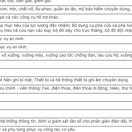
ác bắt, dẫn giải, giam giữ.
bom, mìn, chất nổ; Áo phao, quần áo lặn, mũ bảo hiểm chuyên dùng,
gai và các công cụ hỗ trợ khác.
ráp mục tiêu của lực lượng đặc nhiệm: Bộ dụng cụ phá cửa và phá tư
 cụ trèo và cứu nạn các loại; bộ đồ dây cho trực thăng; bộ đồ đột nh
c vụ an ninh.
ục vụ an ninh.
y, vỏ xuồng, xuồng máy, xuồng cao tốc chống đạn, tàu cứu hộ, xuồng 
át hiện ghi bí mật; Thiết bị và hệ thống thiết bị ghi âm chuyên dụng.
 chính - viễn thông: Fax, điện thoại, điện thoại di động, telex, thư tín
hệ thống thông tin, định vị giám sát tần số cho phản gián điện đài, th
máy và phụ tùng phục vụ công tác cơ yếu.