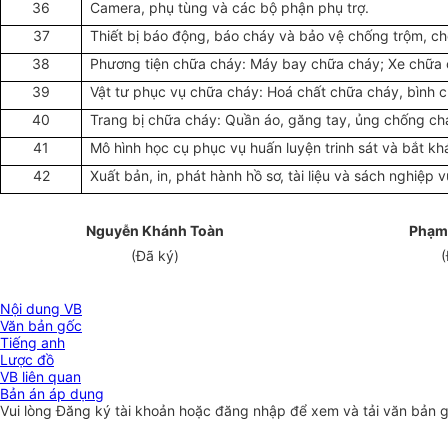
36
Camera, phụ tùng và các bộ phận phụ trợ.
37
Thiết bị báo động, báo cháy và bảo vệ chống trộm, ch
38
Phương tiện chữa cháy: Máy bay chữa cháy; Xe chữa c
39
Vật tư phục vụ chữa cháy: Hoá chất chữa cháy, bình c
40
Trang bị chữa cháy: Quần áo, găng tay, ủng chống ch
41
Mô hình học cụ phục vụ huấn luyện trinh sát và bắt kh
42
Xuất bản, in, phát hành hồ sơ, tài liệu và sách nghiệp
Nguyễn Khánh Toàn
Phạm
(Đã ký)
(
Nội dung VB
Văn bản gốc
Tiếng anh
Lược đồ
VB liên quan
Bản án áp dụng
Vui lòng
Đăng ký
tài khoản hoặc
đăng nhập
để xem và tải văn bản 