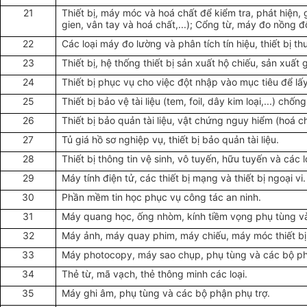
21
Thiết bị, máy móc và hoá chất để kiểm tra, phát hiện, g
gien, vân tay và hoá chất,...); Cổng từ, máy đo nồng 
22
Các loại máy đo lường và phân tích tín hiệu, thiết bị t
23
Thiết bị, hệ thống thiết bị sản xuất hộ chiếu, sản xuấ
24
Thiết bị phục vụ cho việc đột nhập vào mục tiêu để lấy 
25
Thiết bị bảo vệ tài liệu (tem, foil, dây kim loại,...) chống
26
Thiết bị bảo quản tài liệu, vật chứng nguy hiểm (hoá 
27
Tủ giá hồ sơ nghiệp vụ, thiết bị bảo quản tài liệu.
28
Thiết bị thông tin vệ sinh, vô tuyến, hữu tuyến và các lo
29
Máy tính điện tử, các thiết bị mạng và thiết bị ngoại vi.
30
Phần mềm tin học phục vụ công tác an ninh.
31
Máy quang học, ống nhòm, kính tiềm vọng phụ tùng và 
32
Máy ảnh, máy quay phim, máy chiếu, máy móc thiết bị
33
Máy photocopy, máy sao chụp, phụ tùng và các bộ ph
34
Thẻ từ, mã vạch, thẻ thông minh các loại.
35
Máy ghi âm, phụ tùng và các bộ phận phụ trợ.