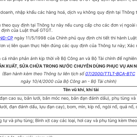
doanh, nhập khẩu các hàng hoá, dịch vụ không quy định tại Thông tư
hẩu theo quy định tại Thông tư này nếu cung cấp cho các đơn vị ng
y định của Luật thuế GTGT.
/NĐ-CP
ngày 11/5/1998 của Chính phủ quy định chi tiết thi hành Luật
ơn vị liên quan thực hiện đúng các quy định của Thông tư này; Xác
à cá nhân phản ánh kịp thời về Bộ Công an và Bộ Tài chính để nghiê
 SẢN XUẤT, SỬA CHỮA TRONG NƯỚC CHUYÊN DÙNG PHỤC VỤ AN 
(Ban hành kèm theo Thông tư liên tịch số
07/2000/TTLT-BCA-BTC
ngày 10/4/2000 của Bộ Công an - Bộ Tài chính)
Tên vũ khí, khí tài
 đạn cao su, bắn lưới, bắn móc neo, bắn đạn đánh dấu), phụ tùng và
 lưới, đạn đánh dấu, lựu đạn cay), bom, mìn, kíp nổ, ngòi nổ, quả nổ
ng tự và phụ tùng; Bình xịt cay các loại, hơi cay và phụ tùng kèm theo