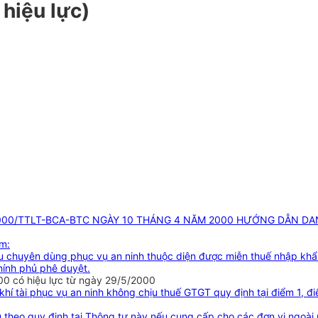
 hiệu lực)
2000/TTLT-BCA-BTC NGÀY 10 THÁNG 4 NĂM 2000 HƯỚNG DẪN DA
ồm:
 khẩu chuyên dùng phục vụ an ninh thuộc diện được miễn thuế nhập kh
ính phủ phê duyệt.
 có hiệu lực từ ngày 29/5/2000
í, khí tài phục vụ an ninh không chịu thuế GTGT quy định tại điểm 
hẩu theo quy định tại Thông tư này nếu cung cấp cho các đơn vị ng