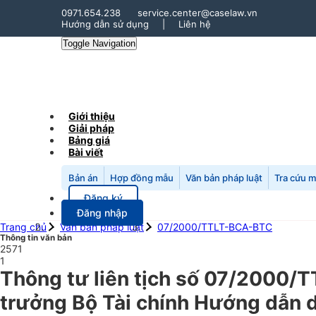
0971.654.238
service.center@caselaw.vn
Hướng dẫn sử dụng
|
Liên hệ
Toggle Navigation
Giới thiệu
Giải pháp
Bảng giá
Bài viết
Bản án
Hợp đồng mẫu
Văn bản pháp luật
Tra cứu 
Đăng ký
Đăng nhập
Trang chủ
Văn bản pháp luật
07/2000/TTLT-BCA-BTC
Thông tin văn bản
2571
1
Thông tư liên tịch số 07/2000/
trưởng Bộ Tài chính Hướng dẫn d