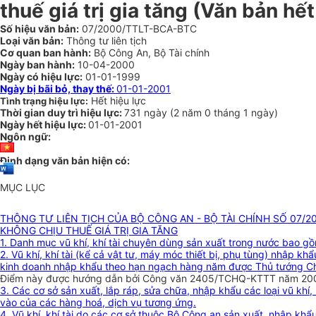
thuế giá trị gia tăng (Văn bản hết
Số hiệu văn bản:
07/2000/TTLT-BCA-BTC
Loại văn bản:
Thông tư liên tịch
Cơ quan ban hành:
Bộ Công An, Bộ Tài chính
Ngày ban hành:
10-04-2000
Ngày có hiệu lực:
01-01-1999
Ngày bị bãi bỏ, thay thế:
01-01-2001
Hết hiệu lực
Tình trạng hiệu lực:
Thời gian duy trì hiệu lực:
731 ngày
(
2 năm
0 tháng
1 ngày
)
Ngày hết hiệu lực:
01-01-2001
Ngôn ngữ:
Định dạng văn bản hiện có:
MỤC LỤC
THÔNG TƯ LIÊN TỊCH CỦA BỘ CÔNG AN - BỘ TÀI CHÍNH SỐ 07/
KHÔNG CHỊU THUẾ GIÁ TRỊ GIA TĂNG
1. Danh mục vũ khí, khí tài chuyên dùng sản xuất trong nước bao g
2. Vũ khí, khí tài (kể cả vật tư, máy móc thiết bị, phụ tùng) nhập
kinh doanh nhập khẩu theo hạn ngạch hàng năm được Thủ tướng Ch
Điểm này được hướng dẫn bởi Công văn 2405/TCHQ-KTTT năm 2000
3. Các cơ sở sản xuất, lắp ráp, sửa chữa, nhập khẩu các loại vũ kh
vào của các hàng hoá, dịch vụ tương ứng.
4. Vũ khí, khí tài do các cơ sở thuộc Bộ Công an sản xuất, nhập k