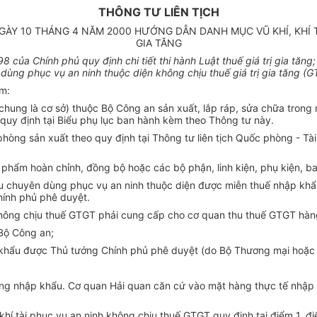
THÔNG TƯ LIÊN TỊCH
ÀY 10 THÁNG 4 NĂM 2000 HƯỚNG DẪN DANH MỤC VŨ KHÍ, KHÍ T
GIA TĂNG
 của Chính phủ quy định chi tiết thi hành Luật thuế giá trị gia tăng;
 dùng phục vụ an ninh thuộc diện không chịu thuế giá trị gia tăng (
ồm:
ọi chung là cơ sở) thuộc Bộ Công an sản xuất, lắp ráp, sửa chữa tr
uy định tại Biểu phụ lục ban hành kèm theo Thông tư này.
hòng sản xuất theo quy định tại Thông tư liên tịch Quốc phòng - Tà
ản phẩm hoàn chỉnh, đồng bộ hoặc các bộ phận, linh kiện, phụ kiện, 
 khẩu chuyên dùng phục vụ an ninh thuộc diện được miễn thuế nhập kh
ính phủ phê duyệt.
không chịu thuế GTGT phải cung cấp cho cơ quan thu thuế GTGT hàn
Bộ Công an;
p khẩu được Thủ tướng Chính phủ phê duyệt (do Bộ Thương mại hoặc
ng nhập khẩu. Cơ quan Hải quan căn cứ vào mặt hàng thực tế nhập k
í, khí tài phục vụ an ninh không chịu thuế GTGT quy định tại điểm 