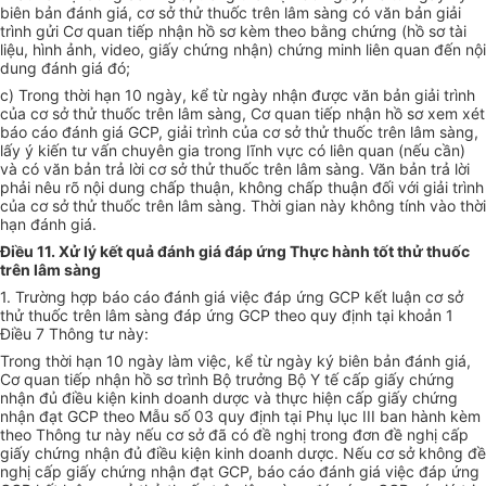
biên bản đánh giá, cơ sở thử thuốc trên lâm sàng có văn bản giải
trình gửi Cơ quan tiếp nhận hồ sơ kèm theo bằng chứng (hồ sơ tài
liệu, hình ảnh, video, giấy chứng nhận) chứng minh liên quan đến nội
dung đánh giá đó;
c) Trong thời hạn 10 ngày, kể từ ngày nhận được văn bản giải trình
của cơ sở thử thuốc trên lâm sàng, Cơ quan tiếp nhận hồ sơ xem xét
báo cáo đánh giá GCP, giải trình của cơ sở thử thuốc trên lâm sàng,
lấy ý kiến tư vấn chuyên gia trong lĩnh vực có liên quan (nếu cần)
và có văn bản trả lời cơ sở thử thuốc trên lâm sàng. Văn bản trả lời
phải nêu rõ nội dung chấp thuận, không chấp thuận đối với giải trình
của cơ sở th
ử
thuốc trên lâm sàng. Thời gian này không tính vào thời
hạn đánh giá.
Điều 11. Xử lý kết quả đánh giá đáp ứng Thực hành tốt thử thuốc
trên lâm sàng
1. Trường hợp báo cáo đánh giá việc đáp ứng GCP kết luận cơ sở
th
ử
thuốc trên lâm sàng đáp ứng GCP theo quy định tại khoản 1
Điều 7 Thông tư này:
Trong thời hạn 10 ngày làm việc, kể từ ngày ký biên b
ả
n đánh giá,
Cơ quan tiếp nhận hồ sơ trình Bộ trưởng Bộ Y t
ế
cấp giấy chứng
nhận đủ điều kiện kinh doanh dược và thực hiện cấp giấy chứng
nhận đạt GCP theo M
ẫ
u số 03 quy định tại Phụ lục III ban hành kèm
theo Thông tư này nếu cơ sở đã có đề nghị trong đơn đề nghị cấp
giấy chứng nhận đủ điều kiện kinh doanh dược. N
ế
u cơ sở không đề
nghị cấp giấy chứng nhận đạt GCP, báo cáo đánh giá việc đáp ứng