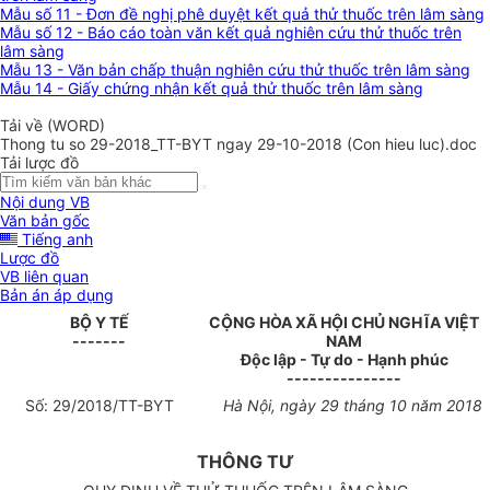
Mẫu số 11 - Đơn đề nghị phê duyệt kết quả thử thuốc trên lâm sàng
Mẫu số 12 - Báo cáo toàn văn kết quả nghiên cứu thử thuốc trên
lâm sàng
Mẫu 13 - Văn bản chấp thuận nghiên cứu thử thuốc trên lâm sàng
Mẫu 14 - Giấy chứng nhận kết quả thử thuốc trên lâm sàng
Tải về (WORD)
Thong tu so 29-2018_TT-BYT ngay 29-10-2018 (Con hieu luc).doc
Tải lược đồ
Nội dung VB
Văn bản gốc
Tiếng anh
Lược đồ
VB liên quan
Bản án áp dụng
BỘ Y TẾ
CỘNG HÒA XÃ HỘI CHỦ NGHĨA VIỆT
-------
NAM
Độc lập - Tự do - Hạnh phúc
---------------
Số:
29
/
2018/TT
-BYT
Hà Nội, ngày
2
9 tháng 1
0
năm 201
8
THÔNG TƯ