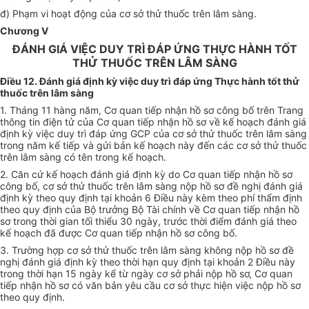
đ) Phạm vi hoạt động của cơ sở thử thuốc trên lâm sàng.
Chương V
ĐÁNH GIÁ VIỆC DUY TRÌ ĐÁP ỨNG THỰC HÀNH TỐT
THỬ THUỐC TRÊN LÂM SÀNG
Điều 12. Đánh giá định kỳ việc duy trì đáp ứng Thực hành tốt thử
thuốc trên lâm sàng
1. Tháng 11 hàng năm, Cơ quan tiếp nhận hồ sơ công b
ố
trên Trang
thông tin điện tử của Cơ quan tiếp nhận hồ sơ về kế hoạch đánh giá
định kỳ việc duy trì đáp ứng GCP của cơ sở thử thuốc trên lâm sàng
trong năm kế tiếp và gửi bản kế hoạch này đến các cơ sở th
ử
thuốc
trên lâm sàng có tên trong kế hoạch.
2. Căn cứ kế hoạch đánh giá định kỳ do Cơ quan tiếp nhận hồ sơ
công bố, cơ sở thử thuốc trên lâm sàng nộp hồ sơ đề nghị đánh giá
định kỳ theo quy định tại khoản 6 Điều này kèm theo phí thẩm định
theo quy định của Bộ trưởng Bộ Tài chính về Cơ quan tiếp nhận hồ
sơ trong thời gian tối thiểu 30 ngày, trước thời điểm đánh giá theo
kế hoạch đã được Cơ quan tiếp nhận hồ sơ công b
ố
.
3. Trường hợp cơ sở thử thuốc trên lâm sàng không nộp hồ sơ đề
nghị đánh giá định kỳ theo thời hạn quy định tại khoản 2 Điều này
trong thời hạn 15 ngày k
ể
từ ngày cơ sở phải nộp hồ sơ, Cơ quan
tiếp nhận hồ sơ có văn bản yêu cầu cơ sở thực hiện việc nộp hồ sơ
theo quy định.