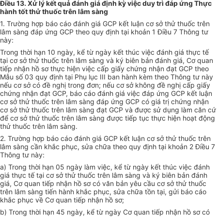
Điều 13. Xử lý kết quả đánh giá định kỳ việc duy trì đáp ứng Thực
hành tốt thử thuốc trên lâm sàng
1. Trường hợp báo cáo đánh giá GCP kết luận cơ sở thử thuốc trên
lâm sàng đáp ứng GCP theo quy định tại khoản 1 Điều 7 Thông tư
này:
Trong thời hạn 10 ngày, kể từ ngày kết thúc việc đánh giá thực t
ế
tại cơ sở thử thuốc trên lâm sàng và ký biên bản đánh giá, Cơ quan
tiếp nhận hồ sơ thực hiện việc cấp giấy chứng nhận đạt GCP theo
M
ẫ
u số 03 quy định tại Phụ lục III ban hành kèm theo Thông tư này
nếu cơ sở có đề nghị trong đơn; nếu cơ sở không đề nghị cấp giấy
chứng nhận đạt GCP, báo cáo đánh giá việc đáp ứng GCP kết luận
cơ sở thử thuốc trên lâm sàng đáp ứng GCP có giá trị chứng nhận
cơ sở thử thuốc trên lâm sàng đạt GCP và được sử dụng làm căn cứ
đ
ể
cơ sở thử thuốc tr
ê
n lâm sàng được tiếp tục thực hiện hoạt động
thử thuốc trên lâm sàng.
2. Trường hợp báo cáo đánh giá GCP kết luận cơ sở thử thuốc trên
lâm sàng cần khắc phục, sửa ch
ữ
a theo quy định tại khoản 2 Điều 7
Thông tư này:
a) Trong thời hạn 05 ngày làm việc, kể từ ngày kết thúc việc đánh
giá thực tế tại cơ sở thử thuốc trên lâm sàng và ký biên bản đánh
giá, Cơ quan tiếp nhận hồ sơ có văn bản yêu cầu cơ sở thử thuốc
trên lâm sàng tiến hành khắc phục, sửa chữa t
ồ
n tại, gửi báo cáo
khắc phục về Cơ quan tiếp nhận hồ sơ;
b) Trong thời hạn 45 ngày, kể từ ngày Cơ quan tiếp nhận hồ sơ có