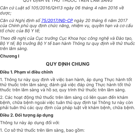
QUY ĐỊNH VỀ THỬ THUỐC TRÊN LÂM SÀNG
Căn cứ Luật s
ố
105/2016/QH
1
3 ngày 06 tháng 4 năm 2016 về
dược;
Căn cứ Nghị định số
75/2017/NĐ-CP
ngày 20 tháng 6 năm 2017
của Chính phủ quy định chức năng, nhiệm vụ, quyền hạn và cơ cấu
tổ chức của Bộ Y t
ế
;
Theo đề nghị của Cục trư
ở
ng Cục Khoa học công nghệ và Đào tạo,
Bộ Y tế; Bộ trưởng Bộ Y tế ban hành Thông tư quy định về th
ử
thuốc
trên lâm sàng.
Chương I
QUY ĐỊNH CHUNG
Điều 1. Phạm vi điều chỉnh
1. Thông tư này quy định về việc ban hành, áp dụng Thực hành tốt
thử thuốc trên lâm sàng; đánh giá việc đáp ứng Thực hành tốt th
ử
thuốc trên lâm sàng và hồ sơ, quy trình thử thuốc trên lâm sàng.
2. Các hoạt động th
ử
thuốc trên lâm sàng có liên quan đến khám
bệnh, chữa bệnh ngoài việc tuân thủ quy định tại Thông tư này còn
phải tuân th
ủ
các quy định của pháp luật về khám bệnh, chữa bệnh.
Điều 2. Đối tượng áp dụng
Thông tư này áp dụng đối với:
1. Cơ sở thử thuốc trên lâm sàng, bao gồm: