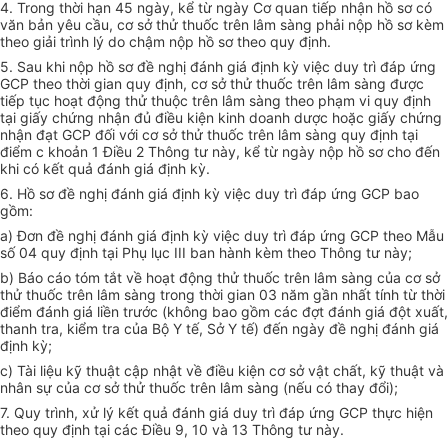
4. Trong thời hạn 45 ngày, kể từ ngày Cơ quan tiếp nhận hồ sơ có
văn bản yêu cầu, cơ sở thử thuốc trên lâm sàng phải nộp hồ sơ kèm
theo giải trình lý do chậm nộp hồ sơ theo quy định.
5. Sau khi nộp hồ sơ đề nghị đánh giá định kỳ việc duy trì đáp ứng
GCP theo thời gian quy định, cơ sở thử thuốc trên lâm sàng được
tiếp tục hoạt động thử thu
ộ
c trên lâm sàng theo phạm vi quy định
tại giấy chứng nhận đủ điều kiện kinh doanh dược hoặc giấy chứng
nhận đạt GCP đối với cơ sở thử thuốc trên lâm sàng quy định tại
điểm
c khoản 1 Điều 2 Thông tư này, kể từ ngày nộp hồ sơ cho đến
khi có kết quả đánh giá định kỳ.
6. Hồ sơ đề nghị đánh giá định kỳ việc duy trì đáp ứng GCP bao
gồm:
a) Đơn đề nghị đánh giá định kỳ việc duy trì đáp ứng GCP theo M
ẫ
u
số 04 quy định tại Phụ lục III ban hành kèm theo Thông tư này;
b) Báo cáo tóm tắt về hoạt động thử thuốc trên lâm sàng của
cơ
sở
th
ử
thuốc trên lâm sàng trong thời gian 03 năm gần nhất tính từ thời
điểm đánh giá liền trước (không bao gồm các đợt đánh giá đột xuất,
thanh tra, kiểm tra của Bộ Y tế, S
ở
Y tế) đến ngày đề nghị đánh giá
định kỳ;
c) Tài liệu k
ỹ
thuật cập nhật về điều kiện cơ sở vật chất, k
ỹ
thuật và
nhân sự của cơ sở thử thuốc tr
ê
n lâm sàng (nếu có thay đổi);
7. Quy trình, xử lý kết quả đánh giá duy trì đáp ứng GCP thực hiện
theo quy định tại các Điều 9, 10 và 13 Thông tư này.