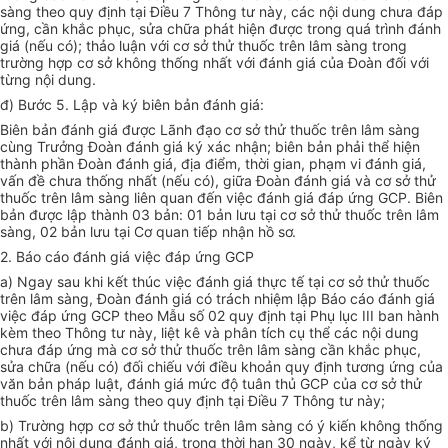
sàng theo quy định tại Điều 7 Thông tư này, các nội dung chưa đáp
ứng, cần khắc phục, sửa ch
ữ
a phát hiện được trong quá trình đánh
giá (nếu có); thảo luận với cơ sở thử thuốc trên lâm sàng trong
trường hợp cơ sở không thống nhất với đánh giá của Đoàn đối với
từng nội dung.
đ) Bước 5. Lập và ký biên bản đánh giá:
Biên bản đánh giá được Lãnh đạo cơ sở thử thuốc trên lâm sàng
cùn
g
Trư
ở
ng Đoàn đánh giá ký xác nhận; biên bản phải thể hiện
thành phần Đoàn đánh giá, địa điểm, thời gian, phạm vi đánh giá,
vấn đề chưa thống nhất (nếu có),
g
iữa Đoàn đánh giá và cơ sở thử
thuốc trên lâm sàng liên quan đến việc đánh giá đáp ứng GCP. Biên
bản được lập thành 03 bản: 01 bản lưu tại cơ sở thử thuốc trên lâm
sàng, 02 bản lưu tại Cơ quan tiếp nhận hồ sơ.
2. Báo cáo đánh giá việc đáp ứng GCP
a) Ngay sau khi kết thúc việc đánh giá thực tế tại cơ sở thử thuốc
trên lâm sàng, Đoàn đánh giá có trách nhiệm lập Báo cáo đánh giá
việc đáp ứng GCP theo M
ẫ
u số 02 quy định tại Phụ lục
III
ban hành
kèm theo Thông tư này, liệt k
ê
và phân tích cụ thể các nội dung
chưa đáp ứng mà cơ sở th
ử
thu
ố
c trên lâm sàng cần khắc phục,
sửa ch
ữ
a (nếu có) đối chiếu với điều khoản quy định tương ứng của
văn bản pháp luật, đánh giá mức độ tuân thủ GCP của cơ sở th
ử
thuốc trên lâm sàng theo quy định tại Điều 7 Thông tư này;
b) Trường hợp cơ sở thử thuốc trên lâm sàng có ý kiến không thống
nhất với nội dung đánh giá, trong thời hạn 30 ngày, kể từ ngày ký