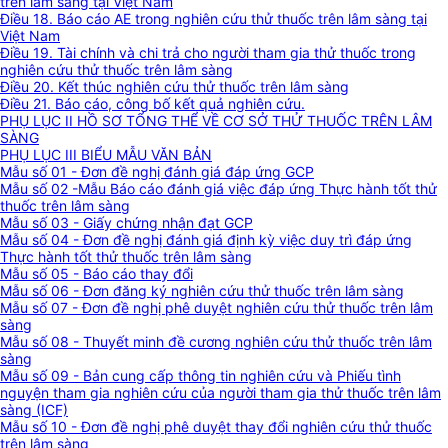
trên lâm sàng tại Việt Nam
Điều 18. Báo cáo AE trong nghiên cứu thử thuốc trên lâm sàng tại
Việt Nam
Điều 19. Tài chính và chi trả cho người tham gia thử thuốc trong
nghiên cứu thử thuốc trên lâm sàng
Điều 20. Kết thúc nghiên cứu thử thuốc trên lâm sàng
Điều 21. Báo cáo, công bố kết quả nghiên cứu.
PHỤ LỤC II HỒ SƠ TỔNG THỂ VỀ CƠ SỞ THỬ THUỐC TRÊN LÂM
SÀNG
PHỤ LỤC III BIỂU MẪU VĂN BẢN
Mẫu số 01 - Đơn đề nghị đánh giá đáp ứng GCP
Mẫu số 02 -Mẫu Báo cáo đánh giá việc đáp ứng Thực hành tốt thử
thuốc trên lâm sàng
Mẫu số 03 - Giấy chứng nhận đạt GCP
Mẫu số 04 - Đơn đề nghị đánh giá định kỳ việc duy trì đáp ứng
Thực hành tốt thử thuốc trên lâm sàng
Mẫu số 05 - Báo cáo thay đổi
Mẫu số 06 - Đơn đăng ký nghiên cứu thử thuốc trên lâm sàng
Mẫu số 07 - Đơn đề nghị phê duyệt nghiên cứu thử thuốc trên lâm
sàng
Mẫu số 08 - Thuyết minh đề cương nghiên cứu thử thuốc trên lâm
sàng
Mẫu số 09 - Bản cung cấp thông tin nghiên cứu và Phiếu tình
nguyện tham gia nghiên cứu của người tham gia thử thuốc trên lâm
sàng (ICF)
Mẫu số 10 - Đơn đề nghị phê duyệt thay đổi nghiên cứu thử thuốc
trên lâm sàng