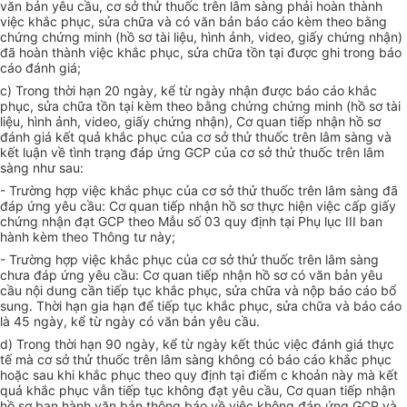
văn bản yêu cầu, cơ sở thử thuốc trên lâm sàng phải hoàn thành
việc khắc phục, s
ử
a ch
ữ
a và có văn bản báo cáo kèm theo bằng
chứng chứng minh (hồ sơ tài liệu, hình ảnh, video, giấy chứng nhận)
đ
ã hoàn thành việc khắc phục, sửa ch
ữ
a tồn tại được ghi trong báo
cáo đánh giá;
c) Trong thời hạn 20 ngày, kể từ ngày nhận được báo cáo khắc
phục, sửa ch
ữ
a tồn tại kèm theo bằng chứng chứng minh (hồ sơ tài
liệu, hình ảnh, video, giấy chứng nhận), Cơ quan tiếp nhận hồ sơ
đánh giá kết quả khắc phục của cơ sở thử thuốc trên lâm sàng và
kết luận về tình trạng đáp ứng GCP của cơ sở th
ử
thuốc trên lâm
sàng như sau:
- Trường hợp việc kh
ắ
c phục của cơ sở thử thuốc trên lâm sàng đã
đáp ứng yêu cầu: Cơ quan tiếp nhận hồ sơ thực hiện việc cấp giấy
chứng nhận đạt GCP theo M
ẫ
u số 03 quy định tại Phụ lục III ban
hành kèm theo Thông tư này;
- Trường hợp việc kh
ắ
c phục của cơ sở thử thuốc trên lâm sàng
chưa đáp ứng yêu cầu: Cơ quan tiếp nhận hồ sơ có văn bản yêu
cầu nội dung cần tiếp tục khắc phục, sửa ch
ữ
a và nộp báo cáo bổ
sung. Thời hạn gia hạn để tiếp tục khắc phục, sửa ch
ữ
a và báo cáo
là 45 ngày, k
ể
từ ngày có văn bản yêu cầu.
d) Trong thời hạn 90 ngày, kể từ ngày kết thúc việc đánh giá thực
tế mà cơ sở thử thuốc trên lâm sàng không có báo cáo khắc phục
hoặc sau khi khắc phục theo quy định tại điểm c khoản này mà kết
quả khắc phục v
ẫ
n tiếp tục không đạt yêu cầu, Cơ quan tiếp nhận
hồ sơ ban hành văn bản thông báo về việc không đáp ứng GCP và