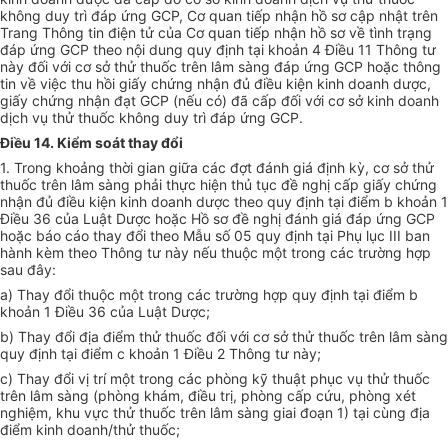
không duy trì đáp ứng GCP, Cơ quan tiếp nhận hồ sơ cập nhật trên
Trang Thông tin điện tử của Cơ quan tiếp nhận hồ sơ về tình trạng
đáp ứng GCP theo nội dung quy định tại khoản 4 Điều 11 Thông tư
này đối với cơ sở thử thuốc trên lâm sàng đáp ứng GCP hoặc thông
tin về việc thu hồi giấy chứng nhận đủ điều kiện kinh doanh dược,
giấy chứng nhận đạt GCP (nếu có) đã cấp đối với cơ sở kinh doanh
dịch vụ thử thuốc không duy trì đáp ứng GCP.
Điều 14. Kiểm soát thay đổi
1. Trong khoảng thời gian giữa các đợt đánh giá định kỳ, cơ sở thử
thuốc trên lâm sàng phải thực hiện thủ tục đề nghị cấp giấy chứng
nhận đủ điều kiện kinh doanh dược theo quy định tại điểm b khoản 1
Điều 36 của Luật Dược hoặc Hồ sơ đề nghị đánh giá đáp ứng GCP
hoặc báo cáo thay đổi theo M
ẫ
u số 05 quy định tại Phụ lục III ban
hành kèm theo Thông tư này nếu thuộc một trong các trường hợp
sau đây:
a) Thay đổi thuộc một trong các trường hợp quy định tại điểm b
khoản 1 Điều 36 của Luật Dược;
b) Thay đổi địa điểm thử thuốc đối với cơ sở thử thuốc trên lâm sàng
quy định tại điểm c khoản 1 Điều 2 Thông tư này;
c) Thay đổi vị trí một trong các phòng kỹ thuật phục vụ thử thuốc
trên lâm sàng (phòng khám, điều trị, phòng cấp cứu, phòng xét
nghiệm, khu vực thử thuốc trên lâm sàng giai đoạn 1) tại cùng địa
điểm kinh doanh/thử thuốc;