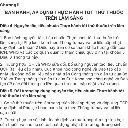
Chương II
BAN HÀNH, ÁP DỤNG THỰC HÀNH TỐT THỬ THUỐC
TRÊN LÂM SÀNG
Điều 4. Nguyên tắc, tiêu chuẩn Thực hành tốt thử thuốc trên lâm
sàng
1. Ban hành nguyên tắc, tiêu chuẩn Thực hành tốt thử thuốc trên
lâm sàng tại Phụ lục I kèm theo Thông tư này và tài liệu cập nhật
quy định tại khoản 2 Điều này trên cơ sở tham khảo hướng dẫn của
ICH, WHO và các cơ quan quản lý tham chiếu quy định tại khoản 5
Điều 3 Thông tư này.
2. Trường hợp ICH và WHO sửa đổi, bổ sung nguyên tắc, tiêu chuẩn
GCP (tài liệu cập nhật), Cục Khoa học công nghệ và Đào tạo cập
nhật và công bố tài liệu cập nhật trên
Cổ
ng thông tin điện tử của Bộ
Y tế và Trang thông tin điện tử của Cục Khoa học công nghệ và Đào
tạo để các đối tượng có liên quan tra cứu, cập nhật và áp dụng.
Điều 5. Đối tượng áp dụng nguyên tắc, tiêu chuẩn Thực hành tốt
thử thuốc trên lâm sàng
1. Cơ sở thử thuốc trên lâm sàng triển khai áp dụng và đáp ứng GCP
quy định tại Phụ lục I ban hành kèm theo Thông tư này và tài liệu
cập nhật.
2. Trường hợp cơ s
ở
kinh doanh dịch vụ th
ử
tương đương sinh học
của thuốc và các cơ sở có hoạt động nhận thử tương đương sinh