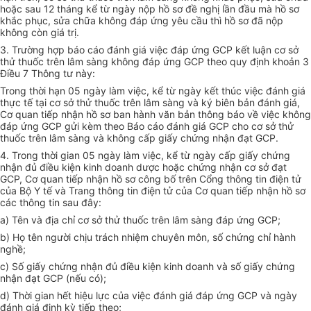
hoặc sau 12 tháng k
ể
từ ngày nộp hồ sơ đề nghị lần đầu mà hồ sơ
khắc phục, sửa chữa không đáp ứng yêu c
ầ
u thì hồ sơ đã nộp
không còn giá trị.
3. Trường hợp báo cáo đánh giá việc đáp ứng GCP kết luận cơ sở
th
ử
thuốc trên lâm sàng không đáp ứng GCP theo quy định khoản 3
Điều 7 Thông tư này:
Trong thời hạn 05 ngày làm việc, k
ể
từ ngày kết thúc việc đánh giá
thực tế tại cơ sở thử thuốc trên lâm sàng và ký biên b
ả
n đánh giá,
Cơ quan tiếp nhận hồ sơ ban hành văn bản thông báo về việc không
đáp ứng GCP gửi kèm theo Báo c
á
o đánh
g
iá GCP cho cơ sở thử
thuốc trên lâm sàng và không cấp giấy chứng nhận đạt GCP.
4. Trong thời gian 05 ngày làm việc, kể từ ngày cấp giấy chứng
nhận đ
ủ
điều kiện kinh doanh dược hoặc chứng nhận cơ sở đạt
GCP, Cơ quan tiếp nhận hồ sơ công bố trên
C
ổng thông tin điện tử
của Bộ Y tế và Trang thông tin điện tử của Cơ quan tiếp nhận hồ sơ
các thông tin sau đây:
a) Tên và địa chỉ cơ sở thử thuốc trên l
â
m sàng đáp ứng GCP;
b) Họ tên người chịu trách nhiệm chuyên môn, số chứng chỉ hành
nghề;
c) Số giấy chứng nhận đủ điều kiện kinh doanh và số giấy chứn
g
nhận đạt GCP (nếu có);
d) Thời gian hết hiệu lực của việc đánh giá đáp ứng GCP và ngày
đánh giá định kỳ tiếp theo;