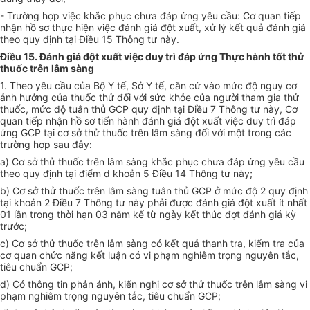
- Trường hợp việc khắc phục chưa đáp ứng yêu cầu: Cơ quan tiếp
nhận hồ sơ thực hiện việc đánh giá đột xuất, xử lý kết quả đánh giá
theo quy định tại Điều 15 Thông tư này.
Điều 15. Đánh giá đột xuất việc duy trì đáp ứng Thực hành tốt thử
thuốc trên lâm sàng
1. Theo yêu cầu của Bộ Y tế, Sở Y tế, căn cứ vào mức độ nguy cơ
ảnh hưởng của thu
ố
c thử đối với sức khỏe của người tham gia thử
thuốc, mức
đ
ộ tuân thủ GCP quy định tại Điều 7 Thông tư này, Cơ
quan tiếp nhận hồ sơ tiến hành đánh giá đột xuất việc duy trì đáp
ứng GCP tại cơ sở thử thuốc trên lâm sàng
đ
ối với một trong các
trường hợp sau đây:
a) Cơ sở thử thuốc trên lâm sàng khắc phục chưa đáp ứng yêu cầu
theo quy định tại điểm d khoản 5 Điều 14 Thông tư này;
b) Cơ sở thử thuốc trên lâm sàng tuân thủ GCP ở mức độ 2 quy định
tại khoản 2 Điều 7 Thông tư này phải được đánh giá đột xuất ít nhất
01 l
ầ
n trong thời hạn 03 năm kể từ ngày kết thúc đợt đánh giá kỳ
trước;
c) Cơ sở thử thuốc trên lâm sàng có kết quả thanh tra, kiểm tra của
cơ quan chức năng kết luận có vi phạm nghiêm trọng nguyên tắc,
tiêu chuẩn GCP;
d) Có thông tin phản ánh, kiến nghị cơ sở thử thuốc trên lâm sàng vi
phạm nghiêm trọng nguyên tắc, tiêu chuẩn GCP;