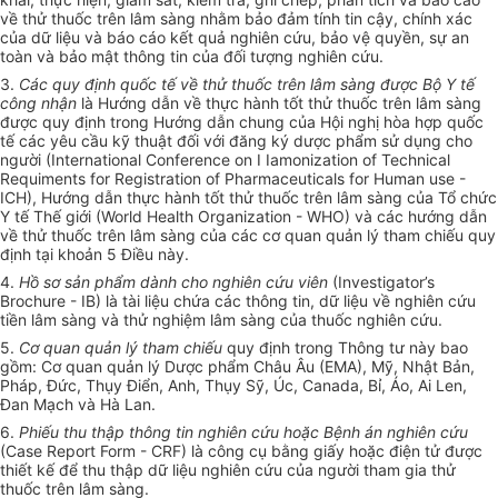
về thử thuốc trên lâm sàng nhằm bảo đảm tính tin cậy, chính xác
của dữ liệu và báo cáo kết quả nghiên cứu, b
ả
o vệ quyền, sự an
toàn và bảo mật thông tin của đối tượng nghiên cứu.
3.
Các quy định quốc tế về th
ử
thuốc trên lâm sàng được Bộ Y tế
công nhận
là Hướng dẫn về thực hành tốt thử thuốc trên lâm sàng
được quy định trong Hướng dẫn chung của Hội nghị hòa hợp quốc
tế các yêu cầu k
ỹ
thuật đối với đăng ký dược phẩm sử dụng cho
người (International Conference on I Iamonization of Technical
R
e
quiments for Registration of Pharmaceuticals for Human use -
ICH), Hướng dẫn thực hành tốt th
ử
thuốc trên lâm sàng của Tổ chức
Y tế Thế giới (World Health Organization - WHO) và các hướng dẫn
về thử thuốc trên lâm sàng của các cơ quan quản lý tham chiếu quy
định tại khoản 5 Điều này.
4.
Hồ sơ sản phẩm dành cho nghiên cứu viên
(Investigator’s
Brochure -
I
B) là tài liệu chứa các thông tin, d
ữ
liệu về nghiên cứu
tiền lâm sàng và th
ử
nghiệm lâm sàng của thuốc nghiên cứu.
5.
Cơ quan quản lý tham chiếu
quy định trong Thông tư này bao
gồm: Cơ quan quản lý Dược phẩm Châu Âu (EMA), Mỹ, Nhật Bản,
Pháp, Đức, Thụy Điển, Anh, Thụy Sỹ, Úc, Canada, Bỉ, Áo, Ai Len
,
Đan Mạch và Hà Lan.
6.
Phiếu thu thập thông tin nghiên cứu hoặc Bệnh án nghiên c
ứ
u
(Case Report Form - CRF) là công cụ bằng giấy hoặc điện tử được
thiết kế để thu thập d
ữ
liệu nghiên cứu của người tham gia thử
thuốc trên lâm sàng.