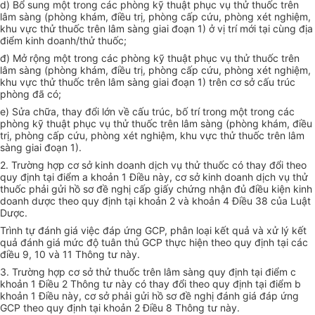
d) Bổ sung một trong các phòng k
ỹ
thuật phục vụ thử thuốc trên
lâm sàng (phòng khám, điều trị, phòng cấp cứu, phòng xét nghiệm,
khu vực thử thuốc trên lâm sàn
g
giai đoạn 1)
ở
vị trí mới tại cùng địa
điểm kinh doanh/thử thuốc;
đ) Mở rộng một trong các phòng k
ỹ
thuật phục vụ thử thuốc trên
lâm sàng (phòng khám, điều trị, phòng cấp cứu, phòng xét nghiệm,
khu vực thử thuốc trên lâm sàng giai đoạn 1) trên cơ sở cấu trúc
phòng đã có;
e) Sửa ch
ữ
a, thay đổi lớn về cấu trúc, bố trí trong một trong các
phòng k
ỹ
thuật phục vụ thử thuốc trên lâm sàng (phòng khám, điều
trị, phòng cấp cứu, phòng xét nghiệm, khu vực thử thuốc trên lâm
sàng giai đoạn 1).
2. Trường hợp cơ sở kinh doanh dịch vụ thử thuốc có thay đổi theo
quy định tại điểm a khoản 1 Điều này, cơ sở kinh doanh dịch vụ thử
thuốc phải gửi hồ sơ đề nghị cấp giấy chứng nhận đủ điều kiện kinh
doanh dược theo quy định tại khoản 2 và khoản 4 Điều 38 của Luật
Dược.
Trình tự đánh giá việc đáp ứng GCP, phân loại kết quả và xử lý kết
qu
ả
đánh giá mức độ tuân thủ GCP thực hiện theo quy định tại các
điều 9, 10 và 11 Thông tư này.
3. Trường hợp cơ sở thử thuốc trên lâm sàng quy định tại điểm c
khoản 1 Điều 2 Thông tư này có thay đổi theo quy định tại điểm b
khoản 1 Điều này, cơ sở phải gửi hồ sơ đề nghị đánh giá đáp ứng
GCP theo quy định tại khoản 2 Điều 8 Thông tư này.