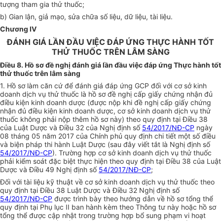
tượng tham gia th
ử
thuốc;
b) Gian lận, giả mạo, sửa chữa s
ố
liệu, d
ữ
liệu, tài liệu.
Chương IV
ĐÁNH GIÁ LẦN ĐẦU VIỆC ĐÁP ỨNG THỰC HÀNH TỐT
THỬ THUỐC TRÊN LÂM SÀNG
Điều 8. Hồ sơ đề nghị đánh giá lần đầu việc đáp ứng Thực hành tốt
thử thuốc trên lâm sàng
1. Hồ sơ làm căn cứ để đánh giá đáp ứng GCP đối với cơ sở kinh
doanh dịch vụ thử thuốc là hồ sơ đề nghị cấp giấy chứng nhận đủ
điều kiện kinh doanh dược (được nộp khi đề nghị cấp giấy chứng
nhận đủ điều kiện kinh doanh dược, cơ sở kinh doanh dịch vụ th
ử
thuốc không phải nộp thêm hồ sơ này) theo quy định tại Điều 38
của Luật Dược và Điều 32 của Nghị định số
54/2017/NĐ-CP
ngày
08 tháng 05 năm 2017 của Chính phủ quy định chi tiết một số điều
và biện pháp thi hành Luật Dược (sau đây viết tắt là Nghị định số
54/2017/NĐ-CP
). Trường hợp cơ sở kinh doanh dịch vụ thử thuốc
phải kiểm soát đặc biệt thực hiện theo quy định tại Điều 38 của Luật
Dược và Điều 49 Nghị định số
54/2017/NĐ-CP
;
Đối với tài liệu k
ỹ
thuật về cơ sở kinh doanh dịch vụ thử thuốc theo
quy định tại Điều 38 Luật Dược và Điều 32 Nghị định số
54/2017/NĐ-CP
được trình bày theo hướng dẫn về hồ sơ tổng thể
quy định tại Phụ lục II ban hành kèm theo Thông tư này hoặc hồ sơ
t
ổ
ng thể được cập nhật trong trường hợp bổ sung phạm vi hoạt