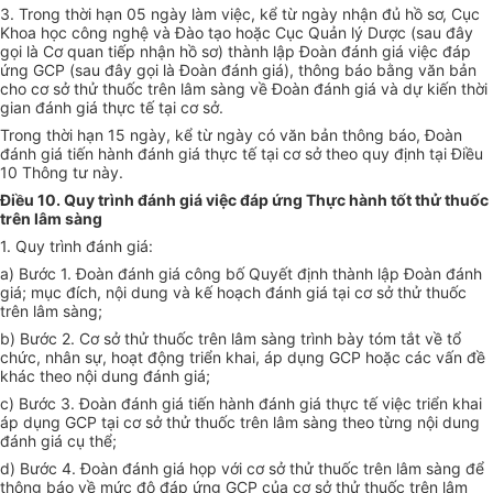
3. Trong thời hạn 05 ngày làm việc, kể từ ngày nhận đủ hồ sơ, Cục
Khoa học công nghệ và Đào tạo hoặc Cục Quản lý Dược (sau đây
gọi là Cơ quan tiếp nhận hồ sơ) thành lập Đoàn đánh giá việc đáp
ứng GCP (sau đây gọi là Đoàn đánh giá), thông báo b
ằ
ng văn bản
cho cơ sở thử thuốc trên lâm sàng về Đoàn đánh giá và dự kiến thời
gian đánh giá thực tế tại cơ sở.
Trong thời hạn 15 ngày, kể từ ngày có văn bản thông báo, Đoàn
đánh giá tiến hành đánh giá thực tế tại cơ sở theo quy định tại Điều
10 Thông tư này.
Điều 10. Quy trình đánh giá việc đáp ứng Thực hành tốt thử thuốc
trên lâm sàng
1. Quy trình đánh giá:
a) Bước 1. Đoàn đánh giá công bố Quyết định thành lập Đoàn đánh
giá; mục đích, nội dung và kế hoạch đánh giá tại cơ sở thử thuốc
trên lâm sàng;
b) Bước 2. Cơ sở thử thuốc trên lâm sàng trình bày tóm t
ắ
t về tổ
chức, nhân sự, hoạt động triển khai, áp dụng GCP hoặc các vấn đề
khác theo nội dung đánh giá;
c) Bước 3. Đoàn
đ
ánh giá tiến hành
đ
ánh giá thực tế việc triển khai
áp dụng GCP tại cơ sở thử thu
ố
c trên lâm sàng theo từng nội dung
đánh giá cụ thể;
d) Bước 4. Đoàn đánh giá h
ọ
p với cơ sở thử thuốc trên lâm sàng đ
ể
thông báo về mức độ đáp ứng GCP của cơ sở thử thuốc trên lâm