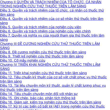
Chương II QUYỀN VÀ TRÁCH NHIỆM CỦA TỔ CHỨC, CÁ NHÂN
TRONG NGHIÊN CỨU THỬ THUỐC TRÊN LÂM SÀNG
Điều 3. Quyền và trách nhiệm của tổ chức, cá nhân có thuốc thử
lâm sàng
Điều 4. Quyền và trách nhiệm của cơ sở nhận thử thuốc trên lâm
sàng
Điều 5. Quyền và trách nhiệm của nghiên cứu viên
Điều 6. Quyền và trách nhiệm của nghiên cứu viên chính
Điều 7. Quyền và nghĩa vụ của người tham gia thử thuốc trên lâm
sàng
Chương III ĐỀ CƯƠNG NGHIÊN CỨU THỬ THUỐC TRÊN LÂM
SÀNG
Điều 8. Đề cương nghiên cứu thử thuốc trên lâm sàng
Điều 9. Thiết kế nghiên cứu thử thuốc trên lâm sàng
Điều 10. Cỡ mẫu nghiên cứu
Chương IV TRIỂN KHAI NGHIÊN CỨU THỬ THUỐC TRÊN LÂM
SÀNG
Điều 11. Triển khai nghiên cứu thử thuốc trên lâm sàng
Điều 12. Tiêu chuẩn kỹ thuật của cơ sở vật chất phục vụ thử thuốc
trên lâm sàng
Điều 13. Tài liệu chuyên môn kỹ thuật, quản lý chất lượng phục vụ
thử thuốc trên lâm sàng
Điều 14. Tiêu chuẩn chuyên môn đối với nhân sự
Điều 15. Ghi chép, báo cáo, phân tích thống kê
Điều 16. Giám sát, kiểm tra nghiên cứu thử thuốc trên lâm sàng
Điều 17. Xử trí các biến cố bất lợi (AE) trong nghiên cứu thử thuốc