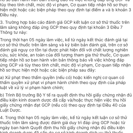
tùy theo tính chất, mức độ vi phạm, Cơ quan tiếp nhận hồ sơ thực
hiện một hoặc các biện pháp theo quy định tại điểm a và b khoản 3
Điều này.
3. Trường hợp báo cáo đánh giá GCP kết luận cơ sở thử thuốc trên
lâm sàng không đáp ứng GCP theo quy định tại khoản 3 Điều 7
Thông tư này:
Trong thời hạn 05 ngày làm việc, kể từ ngày kết thúc đánh giá tại
cơ sở thử thuốc trên lâm sàng và ký biên bản đánh giá, trên cơ sở
đánh giá nguy cơ tồn tại được phát hiện đối với chất lượng nghiên
cứu, sức khỏe, an toàn của đối tượng tham gia thử thuốc, Cơ quan
tiếp nhận hồ sơ ban hành văn bản thông báo về việc không đáp
ứng GCP và tùy theo tính chất, mức độ vi phạm, Cơ quan tiếp nhận
hồ sơ thực hiện một hoặc các biện pháp sau đây:
a) Xử phạt theo thẩm quyền (nếu có) hoặc kiến nghị cơ quan có
thẩm quyền xử phạt vi phạm hành chính theo quy định của pháp
luật về xử lý vi phạm hành chính;
b) Trình Bộ trưởng Bộ Y tế ra quyết định thu hồi giấy chứng nhận đủ
điều kiện kinh doanh dược đã cấp và/hoặc thực hiện việc thu hồi
giấy chứng nhận đạt GCP (nếu có) theo quy định tại Điều 40 của
Luật Dược.
4. Trong thời hạn 05 ngày làm việc, kể từ ngày kết luận cơ sở thử
thuốc trên lâm sàng được đánh giá duy trì đáp ứng GCP hoặc từ
ngày ban hành Quyết định thu hồi giấy chứng nhận
đ
ủ điều kiện
kinh doanh dược đã cấp do cơ sở kinh doanh dịch vụ thử thuốc