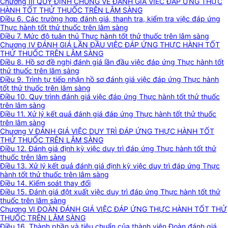
Chương III QUY ĐỊNH CHUNG VỀ ĐÁNH GIÁ VIỆC ĐÁP ỨNG THỰC
HÀNH TỐT THỬ THUỐC TRÊN LÂM SÀNG
Điều 6. Các trường hợp đánh giá, thanh tra, kiểm tra việc đáp ứng
Thực hành tốt thử thuốc trên lâm sàng
Điều 7. Mức độ tuân thủ Thực hành tốt thử thuốc trên lâm sàng
Chương IV ĐÁNH GIÁ LẦN ĐẦU VIỆC ĐÁP ỨNG THỰC HÀNH TỐT
THỬ THUỐC TRÊN LÂM SÀNG
Điều 8. Hồ sơ đề nghị đánh giá lần đầu việc đáp ứng Thực hành tốt
thử thuốc trên lâm sàng
Điều 9. Trình tự tiếp nhận hồ sơ đánh giá việc đáp ứng Thực hành
tốt thử thuốc trên lâm sàng
Điều 10. Quy trình đánh giá việc đáp ứng Thực hành tốt thử thuốc
trên lâm sàng
Điều 11. Xử lý kết quả đánh giá đáp ứng Thực hành tốt thử thuốc
trên lâm sàng
Chương V ĐÁNH GIÁ VIỆC DUY TRÌ ĐÁP ỨNG THỰC HÀNH TỐT
THỬ THUỐC TRÊN LÂM SÀNG
Điều 12. Đánh giá định kỳ việc duy trì đáp ứng Thực hành tốt thử
thuốc trên lâm sàng
Điều 13. Xử lý kết quả đánh giá định kỳ việc duy trì đáp ứng Thực
hành tốt thử thuốc trên lâm sàng
Điều 14. Kiểm soát thay đổi
Điều 15. Đánh giá đột xuất việc duy trì đáp ứng Thực hành tốt thử
thuốc trên lâm sàng
Chương VI ĐOÀN ĐÁNH GIÁ VIỆC ĐÁP ỨNG THỰC HÀNH TỐT THỬ
THUỐC TRÊN LÂM SÀNG
Điều 16. Thành phần và tiêu chuẩn của thành viên Đoàn đánh giá