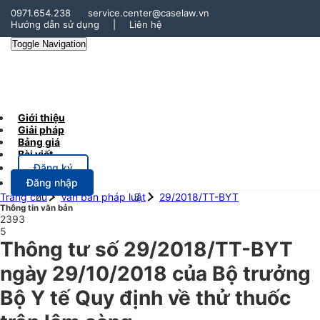
0971.654.238
service.center@caselaw.vn
Hướng dẫn sử dụng
|
Liên hệ
Toggle Navigation
Giới thiệu
Giải pháp
Bảng giá
Bài viết
Đăng ký
Đăng nhập
Trang chủ
Văn bản pháp luật
29/2018/TT-BYT
Thông tin văn bản
2393
5
Thông tư số 29/2018/TT-BYT
ngày 29/10/2018 của Bộ trưởng
Bộ Y tế Quy định về thử thuốc