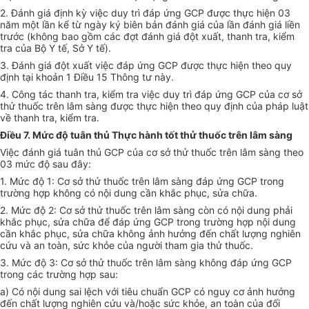
2. Đánh giá định kỳ việc duy trì đáp ứng GCP được thực hiện 03
năm một lần kể từ ngày ký biên bản đánh giá của lần đánh giá liền
trước (không bao gồm các đợt đánh giá đột xuất, thanh tra, kiểm
tra của Bộ Y tế, Sở Y tế).
3. Đánh giá đột xuất việc đáp ứng GCP được thực hiện theo quy
định tại khoản 1 Điều 15 Thông tư này.
4. Công tác thanh tra, kiểm tra việc duy trì đáp ứng GCP của cơ sở
th
ử
thuốc trên lâm sàng được thực hiện theo quy định của pháp luật
về thanh tra, kiểm tra.
Điều 7. Mức độ tuân thủ Thực hành tốt thử thuốc trên lâm sàng
Việc đánh giá tuân thủ GCP của cơ sở thử thuốc trên lâm sàng theo
03 mức độ sau đây:
1. Mức độ 1: Cơ sở thử thuốc trên lâm sàng đáp ứng GCP trong
trường hợp không có nội dung cần khắc phục, sửa ch
ữ
a.
2. Mức độ 2: Cơ sở thử thuốc trên lâm sàng còn có nội dung phải
khắc phục, sửa ch
ữ
a để đáp ứng GCP trong trường hợp nội dung
cần kh
ắ
c phục, s
ử
a ch
ữ
a không ảnh hưởng đến chất lượng nghiên
cứu và an toàn, sức kh
ỏe
của người tham gia thử thuốc.
3. Mức độ 3: Cơ sở thử thuốc trên lâm sàng không đáp ứng GCP
trong các trường hợp sau:
a) Có nội dung sai lệch với tiêu chuẩn GCP có nguy cơ ảnh hưởng
đến chất lượng nghiên cứu và/hoặc sức khỏe, an toàn của đối