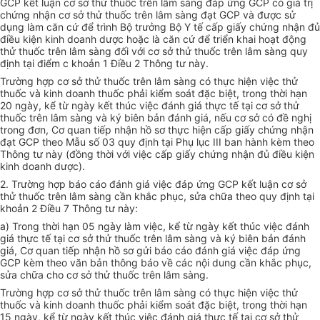
GCP kết luận cơ sở thử thuốc trên lâm sàng đáp ứng GCP có giá trị
chứng nhận cơ sở thử thuốc trên lâm sàng đạt GCP và được sử
dụng làm căn cứ để trình Bộ trưởng Bộ Y tế cấp giấy chứng nhận đủ
điều kiện kinh doanh dược hoặc là căn cứ để triển khai hoạt động
thử thuốc trên lâm sàng đối với cơ sở thử thuốc trên lâm sàng quy
định tại điểm c khoản 1 Điều 2 Thông tư này.
Trường hợp cơ sở thử thuốc trên lâm sàng có thực hiện việc thử
thuốc và kinh doanh thuốc phải kiểm soát đặc biệt, trong thời hạn
20 ngày, kể từ ngày kết thúc việc đánh giá thực tế tại cơ sở thử
thuốc trên lâm sàng và ký biên b
ả
n đánh giá, nếu cơ sở có đề nghị
trong đơn, Cơ quan tiếp nhận hồ sơ thực hiện cấp giấy chứng nhận
đạt GCP theo M
ẫ
u số 03 quy định tại Phụ lục III ban hành kèm theo
Thông tư này (đồng thời với việc cấp giấy chứng nhận đ
ủ
điều kiện
kinh doanh dược).
2. Trường hợp báo cáo đánh giá việc đáp ứng GCP kết luận cơ sở
thử thuốc trên lâm sàng cần khắc phục, sửa ch
ữ
a theo quy định tại
khoản 2 Điều 7 Thông tư này:
a) Trong thời hạn 05 ngày làm việc, kể từ ngày kết thúc việc đánh
giá thực tế tại cơ sở thử thuốc trên lâm sàng và ký biên bản đánh
giá, Cơ quan tiếp nhận hồ sơ gửi báo cáo đánh giá việc đáp ứng
GCP kèm theo văn bản thông báo về các nội dung cần khắc phục,
sửa ch
ữ
a cho cơ sở thử thuốc trên lâm sàng.
Trường hợp cơ sở thử thuốc trên lâm sàng có thực hiện việc thử
thuốc và kinh doanh thuốc phải kiểm soát đặc biệt, trong thời hạn
15 ngày, kể từ ngày kết thúc việc đánh giá thực tế tại cơ sở thử