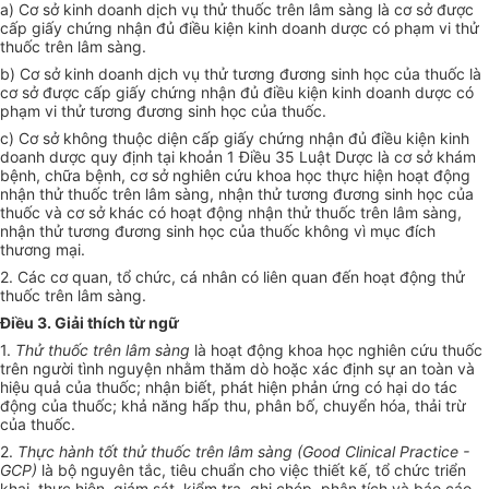
a) Cơ sở kinh doanh dịch vụ thử thuốc trên lâm sàng là cơ sở được
cấp giấy chứng nhận đủ điều kiện kinh doanh dược có phạm vi thử
thu
ố
c trên lâm sàng.
b) Cơ sở kinh doanh dịch vụ thử tương đương sinh học của thuốc là
cơ sở được cấp giấy chứng nhận đủ điều kiện kinh doanh dược có
phạm vi th
ử
tương đương sinh học của thuốc.
c) Cơ sở không thuộc diện cấp giấy chứng nhận đủ điều kiện kinh
doanh dược quy định tại khoản 1 Điều 35 Luật Dược là cơ sở khám
bệnh, chữa bệnh, cơ sở nghi
ê
n cứu khoa học thực hiện hoạt động
nhận thử thuốc trên lâm sàng, nhận thử tương đương sinh học của
thuốc và cơ sở khác có hoạt động nhận thử thuốc trên lâm sàng,
nhận thử tương đương sinh học của thuốc không vì mục đích
thương mại.
2. Các cơ quan, tổ chức, cá nhân có liên quan đến hoạt động thử
thuốc trên lâm sàng.
Điều 3. Giải thích từ ngữ
1.
Thử thuốc trên lâm sàng
là hoạt động khoa học nghiên cứu thuốc
trên người tình nguyện nh
ằ
m thăm dò hoặc xác định sự an toàn và
hiệu quả của thuốc; nhận biết, phát hiện phản ứng có hại do tác
động của thuốc; khả năng hấp thu, phân bố, chuyển h
óa
, thải trừ
của thuốc.
2.
Thực hành tốt th
ử
thuốc trên lâm sàng
(Good Clinical Practice -
GCP)
là bộ nguyên tắc, tiêu chuẩn cho việc thiết kế, tổ chức triển
khai, thực hiện, giám sát, kiểm tra, ghi chép, phân tích và báo cáo