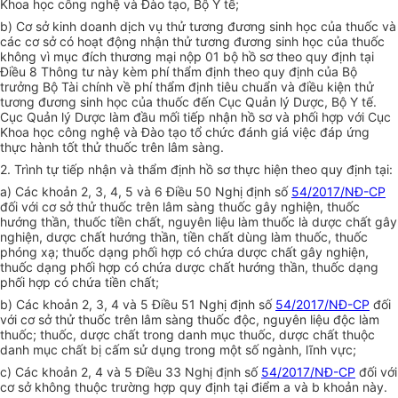
Khoa học công nghệ và Đào tạo, Bộ Y t
ế
;
b) Cơ sở kinh doanh dịch vụ thử tương đương sinh học của thuốc và
các cơ sở có hoạt động nhận thử tương đương sinh học của thuốc
không vì mục đích thương mại nộp 01 bộ hồ sơ theo quy định tại
Điều 8 Thông tư này kèm phí thẩm định theo quy định của Bộ
trưởng Bộ Tài chính về phí thẩm định tiêu chuẩn và điều kiện thử
tương đương sinh học của thuốc đến Cục Quản lý Dược, Bộ Y tế.
Cục Quản lý Dược làm
đ
ầu m
ố
i tiếp nhận hồ sơ và phối hợp với Cục
Khoa học công nghệ và Đào tạo tổ chức đánh giá việc đáp ứng
thực hành tốt thử thu
ố
c trên lâm sàng.
2. Trình tự tiếp nhận và thẩm định hồ sơ thực hiện theo quy định tại:
a) Các khoản 2, 3, 4, 5 và 6 Điều 50 Nghị định số
54/2017/NĐ-CP
đối với cơ sở thử thuốc trên lâm sàng thuốc gây nghiện, thuốc
hướng thần, thu
ốc
tiền chất, nguyên liệu làm thuốc là dược chất gây
nghiện, dược chất hướng thần, tiền chất dùng làm thuốc, thuốc
phóng xạ; thuốc dạng ph
ố
i h
ợ
p có chứa dược chất gây nghiện,
thuốc dạng ph
ố
i h
ợ
p có ch
ứ
a dược chất hướng thần, thuốc dạng
phối hợp có chứa tiền chất;
b) Các khoản 2, 3, 4 và 5 Điều 51 Nghị định số
54/2017/NĐ-CP
đối
với cơ sở thử thu
ố
c trên lâm sàng thuốc độc, nguyên liệu độc làm
thuốc; thuốc, dược chất trong danh mục thuốc, dược chất thuộc
danh mục chất bị cấm sử dụng tro
ng
một số ngành, lĩnh vực;
c) Các khoản 2, 4 và 5 Điều 33 Nghị định số
54/2017/NĐ-CP
đối với
cơ s
ở
không thuộc trường hợp quy định tại điểm a và b khoản này.