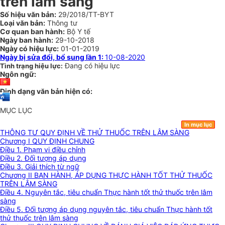
trên lâm sàng
Số hiệu văn bản:
29/2018/TT-BYT
Loại văn bản:
Thông tư
Cơ quan ban hành:
Bộ Y tế
Ngày ban hành:
29-10-2018
Ngày có hiệu lực:
01-01-2019
Ngày bị sửa đổi, bổ sung lần 1:
10-08-2020
Đang có hiệu lực
Tình trạng hiệu lực:
Ngôn ngữ:
Định dạng văn bản hiện có:
MỤC LỤC
In mục lục
THÔNG TƯ QUY ĐỊNH VỀ THỬ THUỐC TRÊN LÂM SÀNG
Chương I QUY ĐỊNH CHUNG
Điều 1. Phạm vi điều chỉnh
Điều 2. Đối tượng áp dụng
Điều 3. Giải thích từ ngữ
Chương II BAN HÀNH, ÁP DỤNG THỰC HÀNH TỐT THỬ THUỐC
TRÊN LÂM SÀNG
Điều 4. Nguyên tắc, tiêu chuẩn Thực hành tốt thử thuốc trên lâm
sàng
Điều 5. Đối tượng áp dụng nguyên tắc, tiêu chuẩn Thực hành tốt
thử thuốc trên lâm sàng