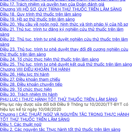
Điều 17. Trách nhiệm và quyền hạn của Đoàn đánh giá
Chương VII HỒ SƠ, QUY TRÌNH THỬ THUỐC TRÊN LÂM SÀNG
Điều 18. Quy trình thử thuốc trên lâm sàng
Điều 19. Hồ sơ thử thuốc trên lâm sàng
Điều 20. Yêu cầu về ngôn ngữ, hình thức và tính pháp lý của hồ sơ
Điều 21. Thủ tục, trình tự đăng ký nghiên cứu thử thuốc trên lâm
sàng
Điều 22. Thủ tục, trình tự phê duyệt nghiên cứu thử thuốc trên lâm
sàng
Điều 23. Thủ tục, trình tự phê duyệt thay đổi đề cương nghiên cứu
thử thuốc trên lâm sàng
Điều 24. Tổ chức thực hiện thử thuốc trên lâm sàng
Điều 25. Thủ tục, trình tự phê duyệt kết quả thử thuốc trên lâm sàng
Chương VIII ĐIỀU KHOẢN THI HÀNH
Điều 26. Hiệu lực thi hành
Điều 27. Điều khoản tham chiếu
Điều 28. Điều khoản chuyển tiếp
Điều 29. Tổ chức thực hiện
Điều 30. Trách nhiệm thi hành
PHỤ LỤC I THỰC HÀNH TỐT THỬ THUỐC TRÊN LÂM SÀNG
Phụ lục này được sửa đổi bởi Điều 9 Thông tư 10/2020/TT-BYT có
hiệu lực kể từ ngày 10/08/2020
Chương I CÁC THUẬT NGỮ VÀ NGUYÊN TẮC TRONG THỰC HÀNH
TỐT THỬ THUỐC TRÊN LÂM SÀNG
Điều 1. Các thuật ngữ
Điều 2. Các nguyên tắc Thực hành tốt thử thuốc trên lâm sàng