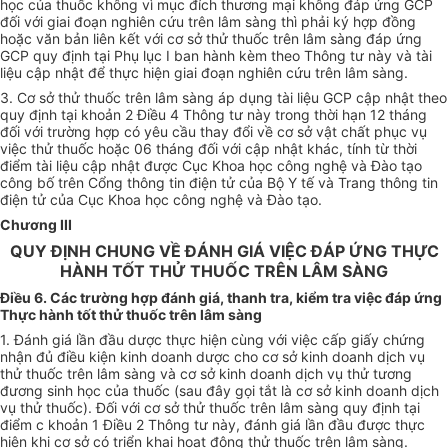
học của thuốc không vì mục đích thương mại không đáp ứng GCP
đối với giai đoạn nghiên cứu trên lâm sàn
g
thì phải ký hợp đồng
hoặc văn bản liên kết với cơ sở th
ử
thuốc trên lâm sàng đáp ứng
GCP quy định tại Phụ lục I ban hành kèm theo Thông tư này và tài
liệu cập nhật để thực hiện giai đoạn nghiên cứu trên lâm sàng.
3. Cơ sở thử thuốc trên lâm sàng áp dụng tài liệu GCP cập nhật theo
quy định tại khoản 2 Điều 4 Thông tư này trong thời hạn 12 tháng
đối với trường hợp có yêu cầu thay đổi về cơ sở vật chất phục vụ
việc thử thuốc hoặc 06 tháng đối với cập nhật khác, tính từ thời
điểm tài liệu cập nhật được Cục Khoa học công nghệ và Đào tạo
công bố trên
C
ổng thông tin điện tử của Bộ Y tế và Trang thông tin
điện t
ử
của Cục Khoa học công nghệ và Đào tạo.
Chương III
QUY ĐỊNH CHUNG VỀ ĐÁNH GIÁ VIỆC ĐÁP ỨNG THỰC
HÀNH TỐT THỬ THUỐC TRÊN LÂM SÀNG
Điều 6. Các trường hợp đánh giá, thanh tra, kiểm tra việc đáp ứng
Thực hành tốt thử thuốc trên lâm sàng
1. Đánh giá lần
đ
ầu dược thực hiện cùng với việc cấp giấy chứng
nhận đủ điều kiện kinh doanh dược cho cơ sở kinh doanh dịch vụ
thử thuốc trên lâm sàng và cơ sở kinh doanh dịch vụ thử tương
đương sinh học của thu
ố
c (sau đây gọi tắt là cơ sở kinh doanh dịch
vụ thử thuốc). Đối với cơ sở thử thuốc trên lâm sàng quy định tại
điểm c khoản 1 Điều 2 Thông tư này, đánh giá lần đầu được thực
hiện khi cơ sở có triển khai hoạt động thử thuốc trên lâm sàng.