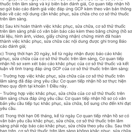
thuốc trên lâm sàng và ký biên b
ả
n đánh giá, Cơ quan tiếp nhận hồ
sơ gửi báo cáo
đ
ánh giá việc đáp ứng GCP kèm theo văn bản thông
báo về các nội dung cần khắc phục, sửa ch
ữ
a cho cơ sở thử thuốc
trên lâm sàng.
b) Sau khi hoàn thành việc khắc phục, sửa ch
ữ
a, cơ sở thử thuốc
trên lâm sàng phải có văn bản báo cáo kèm theo b
ằ
ng ch
ứ
ng (hồ sơ
tài liệu, hình ảnh, video, giấy chứng nhận) ch
ứ
ng minh đã hoàn
thành việc khắc phục, sửa ch
ữ
a các nội dung được ghi trong Báo
cáo đánh giá;
c) Trong thời hạn 20 ngày, kể từ ngày nhận được báo cáo khắc
phục, sửa ch
ữ
a của cơ sở thử thuốc trên lâm sàng, Cơ quan tiếp
nhận hồ sơ xem xét báo cáo khắc phục của cơ sở thử thuốc và kết
luận về tình trạng đáp ứng GCP của cơ sở thử thuốc trên lâm sàng:
- Trường hợp việc khắc phục, sửa ch
ữ
a của cơ sở thử thuốc trên
lâm sàng đã
đ
áp ứng yêu cầu: Cơ quan tiếp nhận hồ sơ thực hiện
theo quy định tại khoản 1 Điều này.
- Trường hợp việc khắc phục, sửa ch
ữ
a của cơ sở thử thuốc trên
lâm sàng chưa đáp ứng yêu cầu: Cơ quan tiếp nhận hồ sơ có văn
bản yêu cầu tiếp tục kh
ắ
c phục, sửa ch
ữ
a, bổ sung cho đến khi đạt
yêu cầu.
d) Trong thời hạn 06 tháng, kể từ ngày Cơ quan tiếp nhận hồ sơ có
văn b
ả
n yêu cầu khắc phục, sửa chữa, cơ sở thử thuốc trên lâm
sàng phải nộp báo cáo kh
ắ
c phục, sửa chữa theo yêu cầu. Sau thời
hạn trên, cơ sở thử thuốc trên lâm sàng không khắc phục, sửa chữa