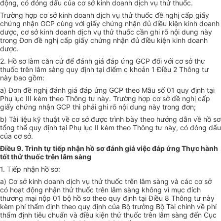
động, có đóng dấu của cơ sở kinh doanh dịch vụ thử thuốc.
Trường hợp cơ sở kinh doanh dịch vụ thử thuốc đề nghị cấp giấy
ch
ứ
n
g
nhận GCP cùng với giấy chứng nhận đủ điều kiện kinh doanh
dược, cơ sở kinh doanh dịch vụ thử thuốc cần ghi rõ nội dung này
trong Đơn đề nghị cấp giấy ch
ứng
nhận đủ điều kiện kinh doanh
dược.
2. Hồ sơ làm căn cứ để đánh giá đáp ứng GCP đối với cơ sở thư
thuốc trên lâm sàng quy định tại điểm c khoản 1 Điều 2 Thông tư
này bao gồm:
a) Đơn đề nghị đánh giá đáp ứng GCP theo M
ẫ
u số 01 quy định tại
Phụ lục
III
kèm theo Thông tư này. Trường hợp cơ sở đề nghị cấp
giấy chứng nhận GCP th
ì
phải ghi rõ nội dung này trong đơn;
b) Tài liệu k
ỹ
thuật về cơ s
ở
được trình bày theo hướng dẫn về h
ồ sơ
tổng thể quy định tại Phụ lục II kèm theo Thông tư này, có đóng dấu
của cơ sở.
Điều 9. Trình tự tiếp nhận hồ sơ đánh giá việc đáp ứng Thực hành
tốt thử thuốc trên lâm sàng
1. Tiếp nhận hồ sơ:
a) Cơ sở kinh doanh dịch vụ thử thuốc trên lâm sàng và các cơ sở
có hoạt động nhận thử thuốc trên lâm sàng không vì mục đích
thương mại nộp 01 bộ hồ
s
ơ theo quy định tại Điều 8 Thông tư này
kèm phí thẩm định theo quy định của Bộ trưởng Bộ Tài chính về phí
thẩm định tiêu chuẩn và điều kiện th
ử
thuốc trên lâm sàng đến Cục