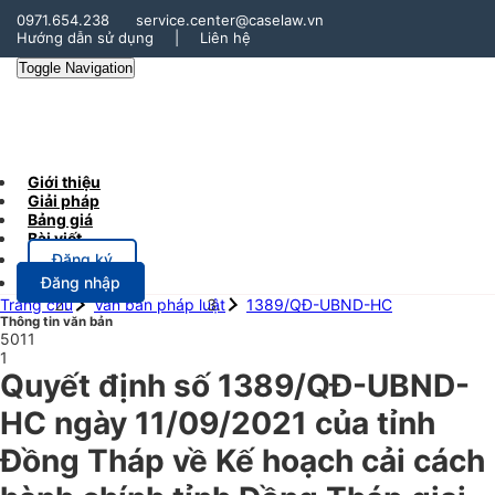
0971.654.238
service.center@caselaw.vn
Hướng dẫn sử dụng
|
Liên hệ
Toggle Navigation
Giới thiệu
Giải pháp
Bảng giá
Bài viết
Đăng ký
Đăng nhập
Trang chủ
Văn bản pháp luật
1389/QĐ-UBND-HC
Thông tin văn bản
5011
1
Quyết định số 1389/QĐ-UBND-
HC ngày 11/09/2021 của tỉnh
Đồng Tháp về Kế hoạch cải cách