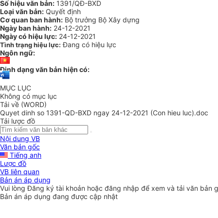
Số hiệu văn bản:
1391/QĐ-BXD
Loại văn bản:
Quyết định
Cơ quan ban hành:
Bộ trưởng Bộ Xây dựng
Ngày ban hành:
24-12-2021
Ngày có hiệu lực:
24-12-2021
Đang có hiệu lực
Tình trạng hiệu lực:
Ngôn ngữ:
Định dạng văn bản hiện có:
MỤC LỤC
Không có mục lục
Tải về (WORD)
Quyet dinh so 1391-QD-BXD ngay 24-12-2021 (Con hieu luc).doc
Tải lược đồ
Nội dung VB
Văn bản gốc
Tiếng anh
Lược đồ
VB liên quan
Bản án áp dụng
Vui lòng
Đăng ký
tài khoản hoặc
đăng nhập
để xem và tải văn bản 
Bản án áp dụng đang được cập nhật