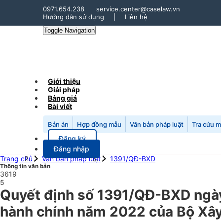
0971.654.238
service.center@caselaw.vn
Hướng dẫn sử dụng
|
Liên hệ
Toggle Navigation
Giới thiệu
Giải pháp
Bảng giá
Bài viết
Bản án
Hợp đồng mẫu
Văn bản pháp luật
Tra cứu 
Đăng ký
Đăng nhập
Trang chủ
Văn bản pháp luật
1391/QĐ-BXD
Thông tin văn bản
3619
5
Quyết định số 1391/QĐ-BXD ngày
hành chính năm 2022 của Bộ Xâ