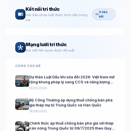
Kết nối tri thức
0 liên
menu_book
link
Văn bản pháp luật được trích dẫn trong
kết
bài
Mạng lưới tri thức
hub
Bài viết liên quan được đề xuất
CÙNG CHỦ ĐỀ
Dự thảo Luật Dầu khí sửa đổi 2026: Việt Nam mở
rộng khung pháp lý sang CCS và năng lượng
ngoài khơi
12/05/2026
Bộ Công Thương áp dụng thuế chống bán phá
giá thép mạ từ Trung Quốc và Hàn Quốc
18/08/2025
Chính thức áp thuế chống bán phá giá với thép
cán nóng Trung Quốc từ 06/7/2025 theo Quyết