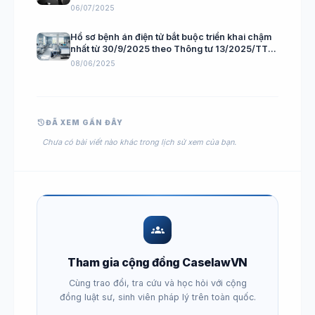
định 1959/QĐ-BCT, chấm dứt điều tra với thép
06/07/2025
Ấn Độ
Hồ sơ bệnh án điện tử bắt buộc triển khai chậm
nhất từ 30/9/2025 theo Thông tư 13/2025/TT-
BYT
08/06/2025
history
ĐÃ XEM GẦN ĐÂY
Chưa có bài viết nào khác trong lịch sử xem của bạn.
groups
Tham gia cộng đồng CaselawVN
Cùng trao đổi, tra cứu và học hỏi với cộng
đồng luật sư, sinh viên pháp lý trên toàn quốc.