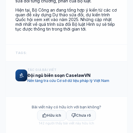
sửa đổi từng chương, phần của Bộ luật.
Hiện tại, Bộ Công an đang tổng hợp ý kiến từ các cơ
quan để xây dựng Dự thảo sửa đổi, dự kiến trình
Quốc hội xem xét vào năm 2025. Những cập nhật
mới nhất về quá trình sửa đổi Bộ luật Hình sự sẽ tiếp
tục được thông tin trong thời gian tới.
TAGS:
TÁC GIẢ BÀI VIẾT
gavel
Đội ngũ biên soạn CaselawVN
Nền tảng tra cứu Cơ sở dữ liệu pháp lý Việt Nam
Bài viết này có hữu ích với bạn không?
thumb_up
thumb_down
Hữu ích
Chưa rõ
142
người thấy bài viết này hữu ích