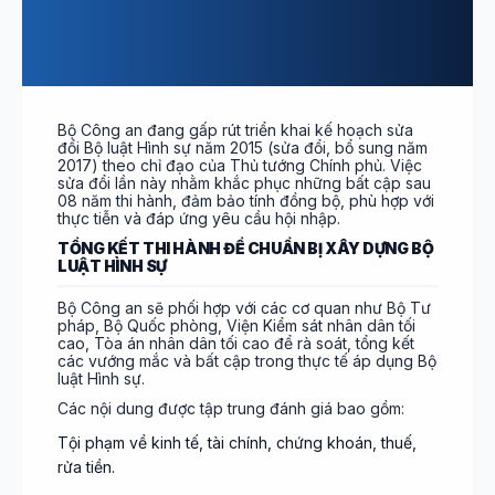
Bộ Công an đang gấp rút triển khai kế hoạch sửa
đổi Bộ luật Hình sự năm 2015 (sửa đổi, bổ sung năm
2017) theo chỉ đạo của Thủ tướng Chính phủ. Việc
sửa đổi lần này nhằm khắc phục những bất cập sau
08 năm thi hành, đảm bảo tính đồng bộ, phù hợp với
thực tiễn và đáp ứng yêu cầu hội nhập.
TỔNG KẾT THI HÀNH ĐỂ CHUẨN BỊ XÂY DỰNG BỘ
LUẬT HÌNH SỰ
Bộ Công an sẽ phối hợp với các cơ quan như Bộ Tư
pháp, Bộ Quốc phòng, Viện Kiểm sát nhân dân tối
cao, Tòa án nhân dân tối cao để rà soát, tổng kết
các vướng mắc và bất cập trong thực tế áp dụng Bộ
luật Hình sự.
Các nội dung được tập trung đánh giá bao gồm:
Tội phạm về kinh tế, tài chính, chứng khoán, thuế,
rửa tiền.