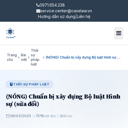
0971.654.238
service.center@caselaw.vn
Hướng dẫn sử dụng
|
Liên hệ
Toggl
Thời
Trang
Bài
sự
chevron_right
chevron_right
chevron_right
(NÓNG) Chuẩn bị xây dựng Bộ luật Hình sự (sửa đổi)
chủ
viết
pháp
luật
book
THỜI SỰ PHÁP LUẬT
(NÓNG) Chuẩn bị xây dựng Bộ luật Hình
sự (sửa đổi)
calendar_today
08/03/2025
·
visibility
1179
lượt đọc
bookmark
0
đã lưu