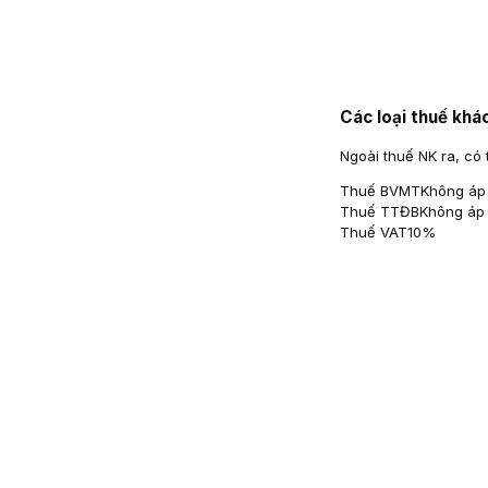
Các loại thuế khá
Ngoài thuế NK ra, có 
Thuế BVMT
Không áp
Thuế TTĐB
Không áp
Thuế VAT
10%