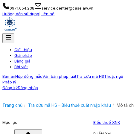
0971.654.238
service.center@caselaw.vn
Hướng dẫn sử dụng
|
Liên hệ
Giới thiệu
Giải pháp
Bảng giá
Bài viết
Bản án
Hợp đồng mẫu
Văn bản pháp luật
Tra cứu mã HS
Thuật ngữ
Pháp lý
Đăng ký
Đăng nhập
Trang chủ
Tra cứu mã HS – Biểu thuế xuất nhập khẩu
Mô tả ch
Mục lục
Biểu thuế XNK
→
PHẦN XVI