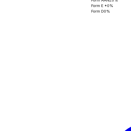
Form E
*
0
%
Form D
0
%