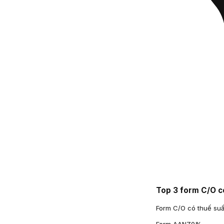
Top 3 form C/O c
Form C/O có thuế suấ
Form AANZ
0
%