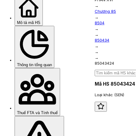
→
Chương 85
→
Mô tả mã HS
8504
→
→
850434
→
→
→
85043424
Thông tin tổng quan
Mã HS
85043424
Loại khác (SEN)
Thuế FTA và Tính thuế