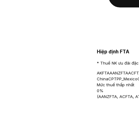
Hiệp định FTA
* Thuế NK ưu đãi đặc 
AKFTA
AANZFTA
ACFT
China
CPTPP_Mexico
Mức thuế thấp nhất
0
%
(
AANZFTA, ACFTA, A