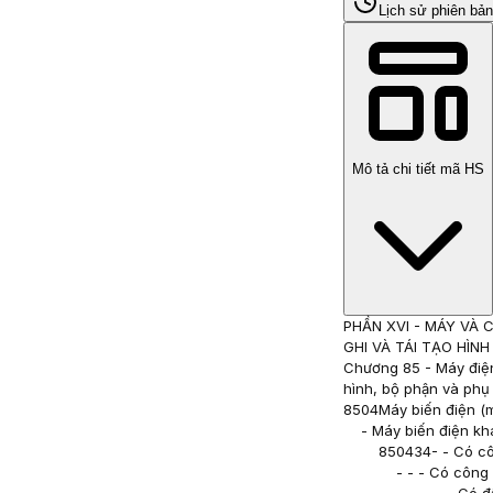
Lịch sử phiên bản
Mô tả chi tiết mã HS
PHẦN XVI
-
MÁY VÀ C
GHI VÀ TÁI TẠO HÌN
Chương 85
-
Máy điện
hình, bộ phận và phụ 
8504
Máy biến điện (m
- Máy biến điện kh
850434
- - Có c
- - - Có công