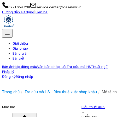
0971.654.238
service.center@caselaw.vn
Hướng dẫn sử dụng
|
Liên hệ
Giới thiệu
Giải pháp
Bảng giá
Bài viết
Bản án
Hợp đồng mẫu
Văn bản pháp luật
Tra cứu mã HS
Thuật ngữ
Pháp lý
Đăng ký
Đăng nhập
Trang chủ
Tra cứu mã HS – Biểu thuế xuất nhập khẩu
Mô tả ch
Mục lục
Biểu thuế XNK
→
PHẦN XVI