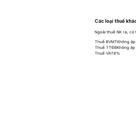
Các loại thuế khá
Ngoài thuế NK ra, có 
Thuế BVMT
Không áp
Thuế TTĐB
Không áp
Thuế VAT
8%