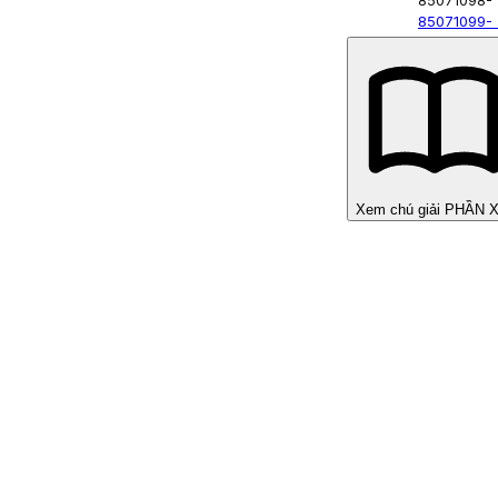
85071098
-
85071099
-
Xem chú giải PHẦN 