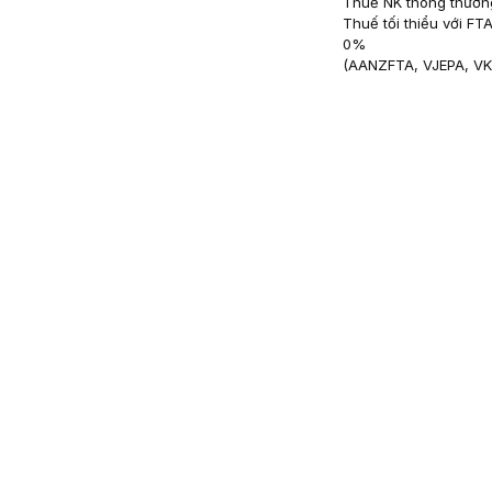
Thuế NK thông thườn
Thuế tối thiểu với FT
0
%
(
AANZFTA, VJEPA, V