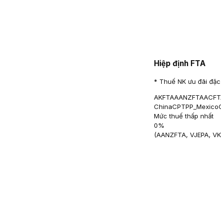
Hiệp định FTA
* Thuế NK ưu đãi đặc 
AKFTA
AANZFTA
ACFT
China
CPTPP_Mexico
Mức thuế thấp nhất
0
%
(
AANZFTA, VJEPA, V