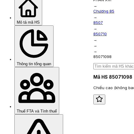
→
Chương 85
→
Mô tả mã HS
8507
→
850710
→
→
→
85071098
Thông tin tổng quan
Mã HS
85071098
Chiều cao (không ba
Thuế FTA và Tính thuế