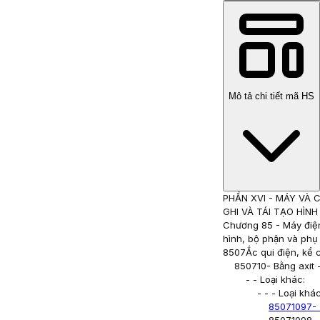
Mô tả chi tiết mã HS
PHẦN XVI
-
MÁY VÀ C
GHI VÀ TÁI TẠO HÌN
Chương 85
-
Máy điện
hình, bộ phận và phụ 
8507
Ắc qui điện, kể
850710
- Bằng axit 
- - Loại khác:
- - - Loại khác
85071097
-