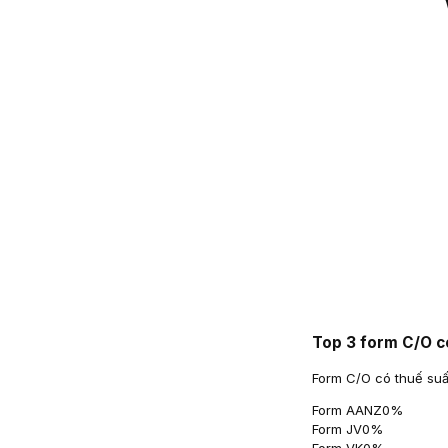
Top 3 form C/O c
Form C/O có thuế suấ
Form AANZ
0
%
Form JV
0
%
Form VK
0
%