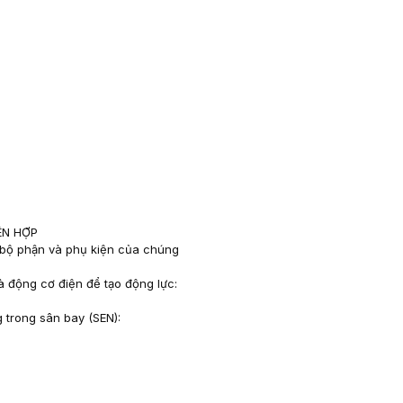
ÊN HỢP
c bộ phận và phụ kiện của chúng
và động cơ điện để tạo động lực:
g trong sân bay (SEN):