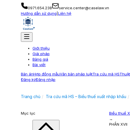
0971.654.238
service.center@caselaw.vn
Hướng dẫn sử dụng
|
Liên hệ
Giới thiệu
Giải pháp
Bảng giá
Bài viết
Bản án
Hợp đồng mẫu
Văn bản pháp luật
Tra cứu mã HS
Thuật
Đăng ký
Đăng nhập
Trang chủ
Tra cứu mã HS – Biểu thuế xuất nhập khẩu
Mục lục
Biểu thuế 
→
PHẦN XVII
→