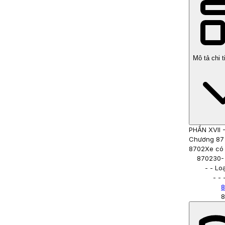
Mô tả chi 
PHẦN XVII
Chương 87
8702
Xe có 
870230
-
- - Lo
- -
8
8