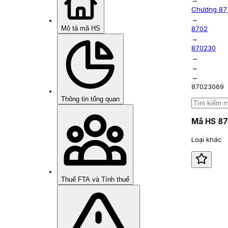
Chương 87
→
Mô tả mã HS
8702
→
870230
→
→
→
87023069
Thông tin tổng quan
Mã HS
8
Loại khác
Thuế FTA và Tính thuế