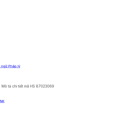
 ngữ Pháp lý
Mô tả chi tiết mã HS 87023069
XNK