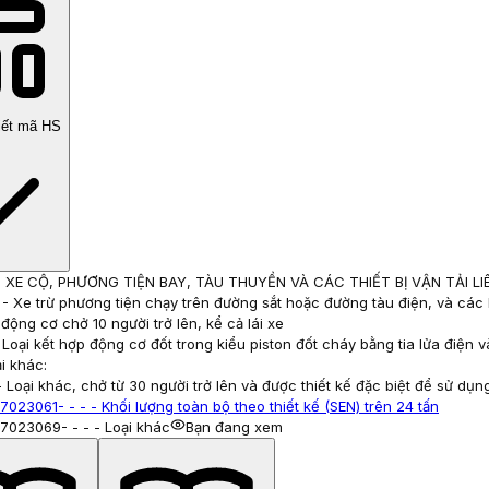
tiết mã HS
-
XE CỘ, PHƯƠNG TIỆN BAY, TÀU THUYỀN VÀ CÁC THIẾT BỊ VẬN TẢI LI
-
Xe trừ phương tiện chạy trên đường sắt hoặc đường tàu điện, và cá
động cơ chở 10 người trở lên, kể cả lái xe
 Loại kết hợp động cơ đốt trong kiểu piston đốt cháy bằng tia lửa điện 
ại khác:
 - Loại khác, chở từ 30 người trở lên và được thiết kế đặc biệt để sử dụn
7023061
- - - - Khối lượng toàn bộ theo thiết kế (SEN) trên 24 tấn
7023069
- - - - Loại khác
Bạn đang xem