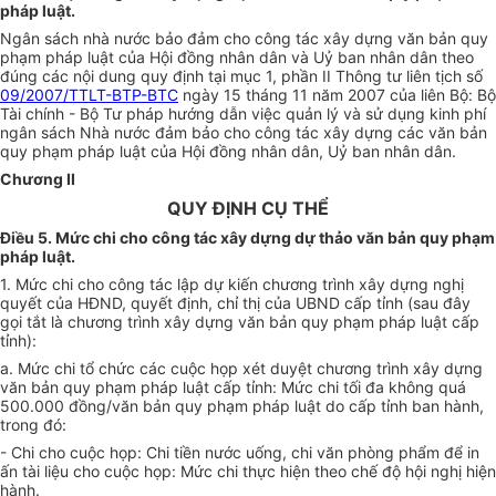
pháp luật.
Ngân sách nhà nước bảo đảm cho công tác xây dựng văn bản quy
phạm pháp luật của Hội đồng nhân dân và Uỷ ban nhân dân theo
đúng các nội dung quy định tại mục 1, phần II Thông tư liên tịch số
09/2007/TTLT-BTP-BTC
ngày 15 tháng 11 năm 2007 của liên Bộ: Bộ
Tài chính - Bộ Tư pháp hướng dẫn việc quản lý và sử dụng kinh phí
ngân sách Nhà nước đảm bảo cho công tác xây dựng các văn bản
quy phạm pháp luật của Hội đồng nhân dân, Uỷ ban nhân dân.
Chương II
QUY ĐỊNH CỤ THỂ
Điều 5. Mức chi cho công tác xây dựng dự thảo văn bản quy phạm
pháp luật.
1. Mức chi cho công tác lập dự kiến chương trình xây dựng nghị
quyết của HĐND, quyết định, chỉ thị của UBND cấp tỉnh (sau đây
gọi tắt là chương trình xây dựng văn bản quy phạm pháp luật cấp
tỉnh):
a. Mức chi tổ chức các cuộc họp xét duyệt chương trình xây dựng
văn bản quy phạm pháp luật cấp tỉnh: Mức chi tối đa không quá
500.000 đồng/văn bản quy phạm pháp luật do cấp tỉnh ban hành,
trong đó:
- Chi cho cuộc họp: Chi tiền nước uống, chi văn phòng phẩm để in
ấn tài liệu cho cuộc họp: Mức chi thực hiện theo chế độ hội nghị hiện
hành.