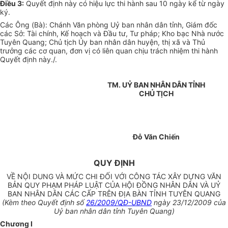
Điều 3:
Quyết định này có hiệu lực thi hành sau 10 ngày kể từ ngày
ký.
Các Ông (Bà): Chánh Văn phòng Uỷ ban nhân dân tỉnh, Giám đốc
các Sở: Tài chính, Kế hoạch và Đầu tư, Tư pháp; Kho bạc Nhà nước
Tuyên Quang; Chủ tịch Ủy ban nhân dân huyện, thị xã và Thủ
trưởng các cơ quan, đơn vị có liên quan chịu trách nhiệm thi hành
Quyết định này./.
TM. UỶ BAN NHÂN DÂN TỈNH
CHỦ TỊCH
Đỗ Văn Chiến
QUY ĐỊNH
VỀ NỘI DUNG VÀ MỨC CHI ĐỐI VỚI CÔNG TÁC XÂY DỰNG VĂN
BẢN QUY PHẠM PHÁP LUẬT CỦA HỘI ĐỒNG NHÂN DÂN VÀ UỶ
BAN NHÂN DÂN CÁC CẤP TRÊN ĐỊA BÀN TỈNH TUYÊN QUANG
(Kèm theo Quyết định số
26/2009/QĐ-UBND
ngày 23/12/2009 của
Uỷ ban nhân dân tỉnh Tuyên Quang)
Chương I