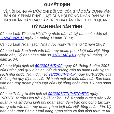
QUYẾT ĐỊNH
VỀ NỘI DUNG VÀ MỨC CHI ĐỐI VỚI CÔNG TÁC XÂY DỰNG VĂN
BẢN QUY PHẠM PHÁP LUẬT CỦA HỘI ĐỒNG NHÂN DÂN VÀ UỶ
BAN NHÂN DÂN CÁC CẤP TRÊN ĐỊA BÀN TỈNH TUYÊN QUANG
UỶ BAN NHÂN DÂN TỈNH
Căn cứ Luật Tổ chức Hội đồng nhân dân và Uỷ ban nhân dân số
11/2003/QH11
ngày 26 tháng 11 năm 2003;
Căn cứ Luật Ngân sách Nhà nước ngày 16 tháng 12 năm 2002;
Căn cứ Luật Ban hành văn bản quy phạm pháp luật của Hội đồng
nhân dân, Uỷ ban nhân dân số
31/2004/QH11
ngày 03 tháng 12
năm 2004;
Căn cứ Nghị định số
60/2003/NĐ-CP
ngày 06 tháng 6 năm 2003
của Chính phủ quy định chi tiết và hướng dẫn thi hành Luật Ngân
sách nhà nước; Nghị định số
91/2006/NĐ-CP
ngày 06/9/2006 của
Chính phủ quy định chi tiết thi hành một số điều của Luật Ban hành
văn bản quy phạm pháp luật của Hội đồng nhân dân, Uỷ ban nhân
dân;
Căn cứ Thông tư liên tịch số
09/2007/TTLT-BTP-BTC
ngày
15/11/2007 của Liên bộ: Bộ Tài chính - Bộ Tư pháp hướng dẫn việc
quản lý và sử dụng kinh phí ngân sách đảm bảo cho công tác xây
dựng các văn bản quy phạm pháp luật của Hội đồng nhân dân, Uỷ
ban nhân dân; Căn cứ khả năng ngân sách và tình hình thực tế tại