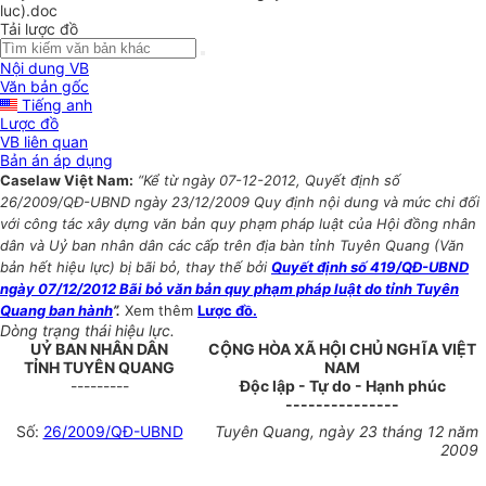
luc).doc
Tải lược đồ
Nội dung VB
Văn bản gốc
Tiếng anh
Lược đồ
VB liên quan
Bản án áp dụng
Caselaw Việt Nam:
“Kể từ ngày 07-12-2012, Quyết định số
26/2009/QĐ-UBND ngày 23/12/2009 Quy định nội dung và mức chi đối
với công tác xây dựng văn bản quy phạm pháp luật của Hội đồng nhân
dân và Uỷ ban nhân dân các cấp trên địa bàn tỉnh Tuyên Quang (Văn
bản hết hiệu lực) bị bãi bỏ, thay thế bởi
Quyết định số 419/QĐ-UBND
ngày 07/12/2012 Bãi bỏ văn bản quy phạm pháp luật do tỉnh Tuyên
Quang ban hành
”.
Xem thêm
Lược đồ.
Dòng trạng thái hiệu lực.
UỶ BAN NHÂN DÂN
CỘNG HÒA XÃ HỘI CHỦ NGHĨA VIỆT
TỈNH TUYÊN QUANG
NAM
---------
Độc lập - Tự do - Hạnh phúc
---------------
Số:
26/2009/QĐ-UBND
Tuyên Quang, ngày 23 tháng 12 năm
2009