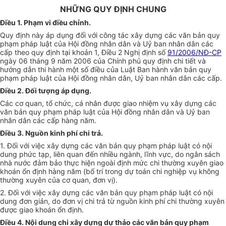
NHỮNG QUY ĐỊNH CHUNG
Điều 1. Phạm vi điều chỉnh.
Quy định này áp dụng đối với công tác xây dựng các văn bản quy
phạm pháp luật của Hội đồng nhân dân và Uỷ ban nhân dân các
cấp theo quy định tại khoản 1, Điều 2 Nghị định số
91/2006/NĐ-CP
ngày 06 tháng 9 năm 2006 của Chính phủ quy định chi tiết và
hướng dẫn thi hành một số điều của Luật Ban hành văn bản quy
phạm pháp luật của Hội đồng nhân dân, Uỷ ban nhân dân các cấp.
Điều 2. Đối tượng áp dụng.
Các cơ quan, tổ chức, cá nhân được giao nhiệm vụ xây dựng các
văn bản quy phạm pháp luật của Hội đồng nhân dân và Uỷ ban
nhân dân các cấp hàng năm.
Điều 3. Nguồn kinh phí chi trả.
1. Đối với việc xây dựng các văn bản quy phạm pháp luật có nội
dung phức tạp, liên quan đến nhiều ngành, lĩnh vực, do ngân sách
nhà nước đảm bảo thực hiện ngoài định mức chi thường xuyên giao
khoán ổn định hàng năm (bố trí trong dự toán chi nghiệp vụ không
thường xuyên của cơ quan, đơn vị).
2. Đối với việc xây dựng các văn bản quy phạm pháp luật có nội
dung đơn giản, do đơn vị chi trả từ nguồn kinh phí chi thường xuyên
được giao khoán ổn định.
Điều 4. Nội dung chi xây dựng dự thảo các văn bản quy phạm