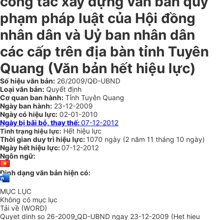
công tác xây dựng văn bản quy
phạm pháp luật của Hội đồng
nhân dân và Uỷ ban nhân dân
các cấp trên địa bàn tỉnh Tuyên
Quang (Văn bản hết hiệu lực)
Số hiệu văn bản:
26/2009/QĐ-UBND
Loại văn bản:
Quyết định
Cơ quan ban hành:
Tỉnh Tuyên Quang
Ngày ban hành:
23-12-2009
Ngày có hiệu lực:
02-01-2010
Ngày bị bãi bỏ, thay thế:
07-12-2012
Hết hiệu lực
Tình trạng hiệu lực:
Thời gian duy trì hiệu lực:
1070 ngày
(
2 năm
11 tháng
10 ngày
)
Ngày hết hiệu lực:
07-12-2012
Ngôn ngữ:
Định dạng văn bản hiện có:
MỤC LỤC
Không có mục lục
Tải về (WORD)
Quyet dinh so 26-2009_QD-UBND ngay 23-12-2009 (Het hieu