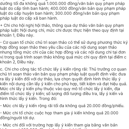
dưỡng tối đa không quá 1.000.000 đồng/văn bản quy phạm pháp
luật do cấp tỉnh ban hành; 400.000 đồng/văn bản quy phạm pháp
luật do cấp huyện ban hành; 300.000 đồng/văn bản quy phạm
pháp luật do cấp xã ban hành.
+ Chi cho hội nghị hội thảo, thông qua dự thảo văn bản quy phạm
pháp luật: Nội dung chi, mức chi được thực hiện theo quy định tại
khoản 1, Điều này.
- Cơ quan tổ chức chủ trì soạn thảo có thể sử dụng phương thức ký
hợp đồng soạn thảo theo yêu cầu của các nội dung soạn thảo
nhưng tổng mức chi của các hợp đồng và các nội dung chi tại đơn
vị trong quá trình soạn thảo không quá mức chi quy định tại điểm c
khoản 2, Điều này.
c. Chi cho công tác tổ chức lấy ý kiến rộng rãi: Thủ trưởng cơ quan
chủ trì soạn thảo văn bản quy phạm pháp luật quyết định việc đưa
ra lấy ý kiến đối với dự thảo, lựa chọn quyết định hình thức lấy ý
kiến nội dung cần lấy ý kiến cho phù hợp, tiết kiệm và đạt hiệu quả.
Mức chi lấy ý kiến phụ thuộc vào quy mô tổ chức lấy ý kiến, địa
điểm tổ chức lấy ý kiến; số lượng đối tượng điều tra, lấy ý kiến và
hình thức lấy ý kiến. Trong đó:
- Mức chi lấy ý kiến rộng rãi tối đa không quá 20.000 đồng/phiếu.
- Mức chi tổ chức cuộc họp tham gia ý kiến không quá 20.000
đồng/người tới dự.
- Mức chi đối với trường hợp lấy ý kiến tham gia bằng văn bản