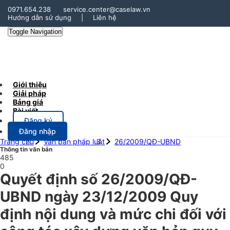
0971.654.238
service.center@caselaw.vn
Hướng dẫn sử dụng
|
Liên hệ
Toggle Navigation
Giới thiệu
Giải pháp
Bảng giá
Bài viết
Đăng ký
Đăng nhập
Trang chủ
Văn bản pháp luật
26/2009/QĐ-UBND
Thông tin văn bản
485
0
Quyết định số 26/2009/QĐ-
UBND ngày 23/12/2009 Quy
định nội dung và mức chi đối với