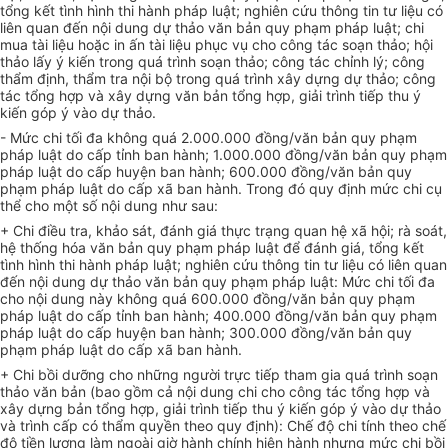
tổng kết tình hình thi hành pháp luật; nghiên cứu thông tin tư liệu có
liên quan đến nội dung dự thảo văn bản quy phạm pháp luật; chi
mua tài liệu hoặc in ấn tài liệu phục vụ cho công tác soạn thảo; hội
thảo lấy ý kiến trong quá trình soạn thảo; công tác chỉnh lý; công
thẩm định, thẩm tra nội bộ trong quá trình xây dựng dự thảo; công
tác tổng hợp và xây dựng văn bản tổng hợp, giải trình tiếp thu ý
kiến góp ý vào dự thảo.
- Mức chi tối đa không quá 2.000.000 đồng/văn bản quy phạm
pháp luật do cấp tỉnh ban hành; 1.000.000 đồng/văn bản quy phạm
pháp luật do cấp huyện ban hành; 600.000 đồng/văn bản quy
phạm pháp luật do cấp xã ban hành. Trong đó quy định mức chi cụ
thể cho một số nội dung như sau:
+ Chi điều tra, khảo sát, đánh giá thực trạng quan hệ xã hội; rà soát,
hệ thống hóa văn bản quy phạm pháp luật để đánh giá, tổng kết
tình hình thi hành pháp luật; nghiên cứu thông tin tư liệu có liên quan
đến nội dung dự thảo văn bản quy phạm pháp luật: Mức chi tối đa
cho nội dung này không quá 600.000 đồng/văn bản quy phạm
pháp luật do cấp tỉnh ban hành; 400.000 đồng/văn bản quy phạm
pháp luật do cấp huyện ban hành; 300.000 đồng/văn bản quy
phạm pháp luật do cấp xã ban hành.
+ Chi bồi dưỡng cho những người trực tiếp tham gia quá trình soạn
thảo văn bản (bao gồm cả nội dung chi cho công tác tổng hợp và
xây dựng bản tổng hợp, giải trình tiếp thu ý kiến góp ý vào dự thảo
và trình cấp có thẩm quyền theo quy định): Chế độ chi tính theo chế
độ tiền lương làm ngoài giờ hành chính hiện hành nhưng mức chi bồi