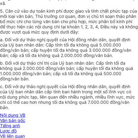
xã.
5. Căn cứ vào dự toán kinh phí được giao và tính chất phức tạp của
mỗi loại văn bản, Thủ trưởng cơ quan, đơn vị chủ trì soạn thảo phân
bổ mức chi cho từng văn bản cho phù hợp, mức phân bổ kinh phí
để thực hiện các nội dung chi tại khoản 1, 2, 3, 4, Điều này và không
được vượt quá mức quy định dưới đây:
a. Đối với dự thảo nghị quyết của Hội đồng nhân dân, quyết định
của Uỷ ban nhân dân: Cấp tỉnh tối đa không quá 5.000.000
đồng/văn bản; cấp huyện tối đa không quá 3.000.000 đồng/văn
bản; cấp xã tối đa không quá 2.000.000 đồng/văn bản.
b. Đối với dự thảo chỉ thị của Uỷ ban nhân dân: Cấp tỉnh tối đa
không quá 2.000.000 đồng/văn bản; cấp huyện tối đa không quá
1.000.000 đồng/văn bản; cấp xã tối đa không quá 500.000
đồng/văn bản.
c. Đối với dự thảo nghị quyết của Hội đồng nhân dân, quyết định
của Uỷ ban nhân dân cấp tỉnh ban hành trong một số lĩnh vực có
nội dung phức tạp, liên quan đến nhiều ngành, nhiều lĩnh vực, mức
chi có thể cao hơn nhưng tối đa không quá 7.000.000 đồng/văn
bản.
Nội dung VB
Văn bản gốc
Tiếng anh
Lược đồ
VB liên quan