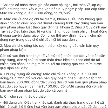
- Chi cho cá nhân tham gia các cuộc hội nghị, hội thảo về lập dự
kiến chương trình xây dựng văn bản quy phạm pháp luật cấp tỉnh:
Mức chi không quá 50.000 đồng/người/buổi.
b. Mức chi về chế độ chi tại điểm a, khoản 1 Điều này không quy
định cho các cuộc họp xét duyệt chương trình xây dựng văn bản
quy phạm pháp luật theo quy định tại khoản 2, Điều 3 Quy định này.
Tuỳ vào điều kiện thực tế và khả năng nguồn kinh phí chi hoạt động
thuờng xuyên được giao, đơn vị có thể quy định mức chi cho nội
dung này trong quy chế chi tiêu nội bộ của đơn vị.
2. Mức chi cho công tác soạn thảo, xây dựng các văn bản quy
phạm pháp luật:
Căn cứ vào tình hình thực tế và mức độ phức tạp của văn bản cần
xây dựng, đơn vị chủ trì soạn thảo thực hiện chi theo chế độ tài
chính hiện hành, nhưng mức chi tối đa không quá các mức được
quy định sau đây:
a. Chi xây dựng đề cương: Mức chi tối đa không quá 500.000
đồng/đề cương đối với văn bản quy phạm pháp luật do cấp tỉnh
ban hành; 200.000 đồng/đề cương đối với văn bản quy phạm pháp
luật do cấp huyện ban hành; 100.000 đồng/đề cương đối với văn
bản quy phạm pháp luật do cấp xã ban hành.
b. Chi cho soạn thảo dự thảo:
- Nội dung chi: Điều tra, khảo sát, đánh giá thực trạng quan hệ xã
hội; rà soát, hệ thống hoá văn bản quy phạm pháp luật để đánh giá,