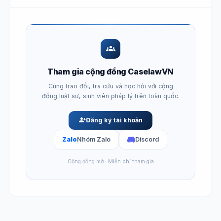
groups
Tham gia cộng đồng CaselawVN
Cùng trao đổi, tra cứu và học hỏi với cộng
đồng luật sư, sinh viên pháp lý trên toàn quốc.
person_add
Đăng ký tài khoản
Zalo
Nhóm Zalo
Discord
Cộng đồng mở · Miễn phí tham gia