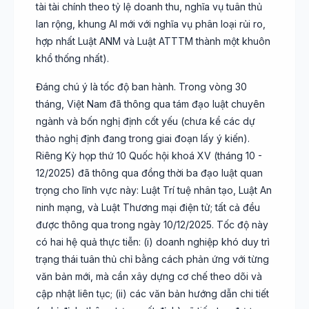
tài tài chính theo tỷ lệ doanh thu, nghĩa vụ tuân thủ
lan rộng, khung AI mới với nghĩa vụ phân loại rủi ro,
hợp nhất Luật ANM và Luật ATTTM thành một khuôn
khổ thống nhất).
Đáng chú ý là tốc độ ban hành. Trong vòng 30
tháng, Việt Nam đã thông qua tám đạo luật chuyên
ngành và bốn nghị định cốt yếu (chưa kể các dự
thảo nghị định đang trong giai đoạn lấy ý kiến).
Riêng Kỳ họp thứ 10 Quốc hội khoá XV (tháng 10 -
12/2025) đã thông qua đồng thời ba đạo luật quan
trọng cho lĩnh vực này: Luật Trí tuệ nhân tạo, Luật An
ninh mạng, và Luật Thương mại điện tử; tất cả đều
được thông qua trong ngày 10/12/2025. Tốc độ này
có hai hệ quả thực tiễn: (i) doanh nghiệp khó duy trì
trạng thái tuân thủ chỉ bằng cách phản ứng với từng
văn bản mới, mà cần xây dựng cơ chế theo dõi và
cập nhật liên tục; (ii) các văn bản hướng dẫn chi tiết