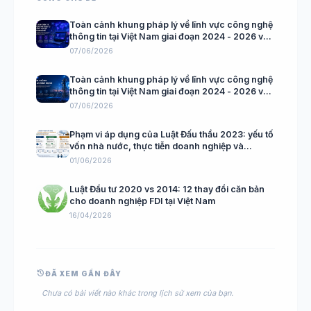
Toàn cảnh khung pháp lý về lĩnh vực công nghệ
thông tin tại Việt Nam giai đoạn 2024 - 2026 và
lưu ý dành cho doanh nghiệp có vốn đầu tư
07/06/2026
nước ngoài (Phần 2/3)
Toàn cảnh khung pháp lý về lĩnh vực công nghệ
thông tin tại Việt Nam giai đoạn 2024 - 2026 và
lưu ý dành cho doanh nghiệp có vốn đầu tư
07/06/2026
nước ngoài (Phần 1/3)
Phạm vi áp dụng của Luật Đấu thầu 2023: yếu tố
vốn nhà nước, thực tiễn doanh nghiệp và
khuyến nghị cho nhà thầu nước ngoài
01/06/2026
Luật Đầu tư 2020 vs 2014: 12 thay đổi căn bản
cho doanh nghiệp FDI tại Việt Nam
16/04/2026
history
ĐÃ XEM GẦN ĐÂY
Chưa có bài viết nào khác trong lịch sử xem của bạn.