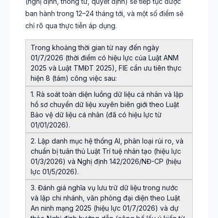
(nghị định, thông tư, quyết định) sẽ tiếp tục được
ban hành trong 12–24 tháng tới, và một số điểm sẽ
chỉ rõ qua thực tiễn áp dụng.
Trong khoảng thời gian từ nay đến ngày
01/7/2026 (thời điểm có hiệu lực của Luật ANM
2025 và Luật TMĐT 2025), FIE cần ưu tiên thực
hiện 8 (tám) công việc sau:
1. Rà soát toàn diện luồng dữ liệu cá nhân và lập
hồ sơ chuyển dữ liệu xuyên biên giới theo Luật
Bảo vệ dữ liệu cá nhân (đã có hiệu lực từ
01/01/2026).
2. Lập danh mục hệ thống AI, phân loại rủi ro, và
chuẩn bị tuân thủ Luật Trí tuệ nhân tạo (hiệu lực
01/3/2026) và Nghị định 142/2026/NĐ-CP (hiệu
lực 01/5/2026).
3. Đánh giá nghĩa vụ lưu trữ dữ liệu trong nước
và lập chi nhánh, văn phòng đại diện theo Luật
An ninh mạng 2025 (hiệu lực 01/7/2026) và dự