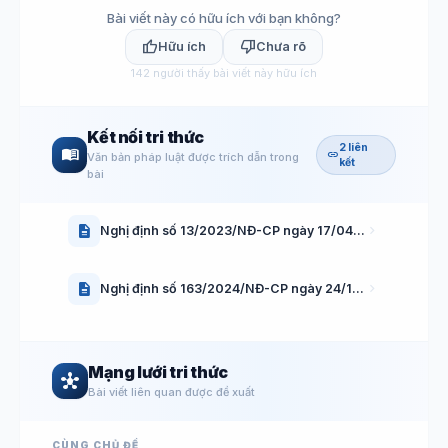
Bài viết này có hữu ích với bạn không?
thumb_up
thumb_down
Hữu ích
Chưa rõ
142
người thấy bài viết này hữu ích
Kết nối tri thức
2 liên
menu_book
link
Văn bản pháp luật được trích dẫn trong
kết
bài
description
chevron_right
Nghị định số 13/2023/NĐ-CP ngày 17/04/2023 của Chính phủ Về bảo vệ dữ liệu cá nhân
description
chevron_right
Nghị định số 163/2024/NĐ-CP ngày 24/12/2024 của Chính phủ hướng dẫn Luật Viễn thông
Mạng lưới tri thức
hub
Bài viết liên quan được đề xuất
CÙNG CHỦ ĐỀ