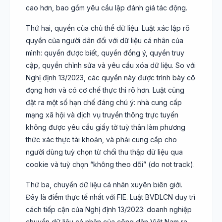
cao hơn, bao gồm yêu cầu lập đánh giá tác động.
Thứ hai, quyền của chủ thể dữ liệu. Luật xác lập rõ
quyền của người dân đối với dữ liệu cá nhân của
mình: quyền được biết, quyền đồng ý, quyền truy
cập, quyền chỉnh sửa và yêu cầu xóa dữ liệu. So với
Nghị định 13/2023, các quyền này được trình bày cô
đọng hơn và có cơ chế thực thi rõ hơn. Luật cũng
đặt ra một số hạn chế đáng chú ý: nhà cung cấp
mạng xã hội và dịch vụ truyền thông trực tuyến
không được yêu cầu giấy tờ tuỳ thân làm phương
thức xác thực tài khoản, và phải cung cấp cho
người dùng tuỳ chọn từ chối thu thập dữ liệu qua
cookie và tuỳ chọn “không theo dõi” (do not track).
Thứ ba, chuyển dữ liệu cá nhân xuyên biên giới.
Đây là điểm thực tế nhất với FIE. Luật BVDLCN duy trì
cách tiếp cận của Nghị định 13/2023: doanh nghiệp
chuyển dữ liệu cá nhân của công dân Việt Nam ra