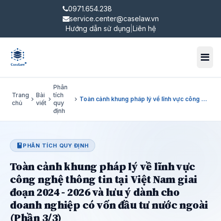
0971.654.238
service.center@caselaw.vn
Hướng dẫn sử dụng
|
Liên hệ
Toggl
Phân
Trang
Bài
tích
chevron_right
chevron_right
chevron_right
Toàn cảnh khung pháp lý về lĩnh vực công nghệ thông tin tại Việt Nam giai đoạn 2024 - 2026 và lưu ý dành cho doanh nghiệp có vốn đầu tư nước ngoài (Phần 3/3)
chủ
viết
quy
định
book
PHÂN TÍCH QUY ĐỊNH
Toàn cảnh khung pháp lý về lĩnh vực
công nghệ thông tin tại Việt Nam giai
đoạn 2024 - 2026 và lưu ý dành cho
doanh nghiệp có vốn đầu tư nước ngoài
(Phần 3/3)