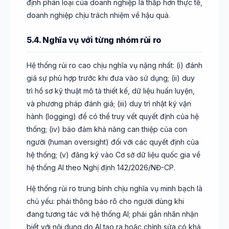
định phân loại của doanh nghiệp là thấp hơn thực tế,
doanh nghiệp chịu trách nhiệm về hậu quả.
5.4. Nghĩa vụ với từng nhóm rủi ro
Hệ thống rủi ro cao chịu nghĩa vụ nặng nhất: (i) đánh
giá sự phù hợp trước khi đưa vào sử dụng; (ii) duy
trì hồ sơ kỹ thuật mô tả thiết kế, dữ liệu huấn luyện,
và phương pháp đánh giá; (iii) duy trì nhật ký vận
hành (logging) để có thể truy vết quyết định của hệ
thống; (iv) bảo đảm khả năng can thiệp của con
người (human oversight) đối với các quyết định của
hệ thống; (v) đăng ký vào Cơ sở dữ liệu quốc gia về
hệ thống AI theo Nghị định 142/2026/NĐ-CP.
Hệ thống rủi ro trung bình chịu nghĩa vụ minh bạch là
chủ yếu: phải thông báo rõ cho người dùng khi
đang tương tác với hệ thống AI; phải gắn nhãn nhận
biết với nội dung do AI tạo ra hoặc chỉnh sửa có khả