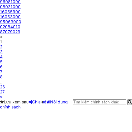
96081090
08031000
16055900
16053000
95063900
02084010
87079029
«
1
2
3
4
5
6
7
8
...
26
27
»
Lưu xem sau
Chia sẻ
Nội dung
chính sách