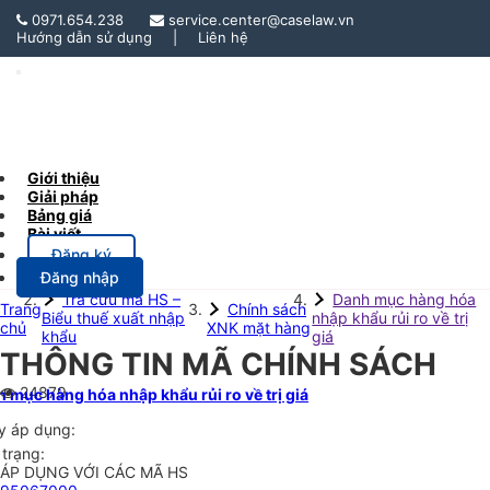
0971.654.238
service.center@caselaw.vn
Hướng dẫn sử dụng
|
Liên hệ
Toggle
Navigation
Giới thiệu
Giải pháp
Bảng giá
Bài viết
Đăng ký
Đăng nhập
Tra cứu mã HS –
Danh mục hàng hóa
Trang
Chính sách
Biểu thuế xuất nhập
nhập khẩu rủi ro về trị
chủ
XNK mặt hàng
khẩu
giá
THÔNG TIN MÃ CHÍNH SÁCH
24879
 mục hàng hóa nhập khẩu rủi ro về trị giá
y áp dụng:
 trạng:
ÁP DỤNG VỚI CÁC MÃ HS