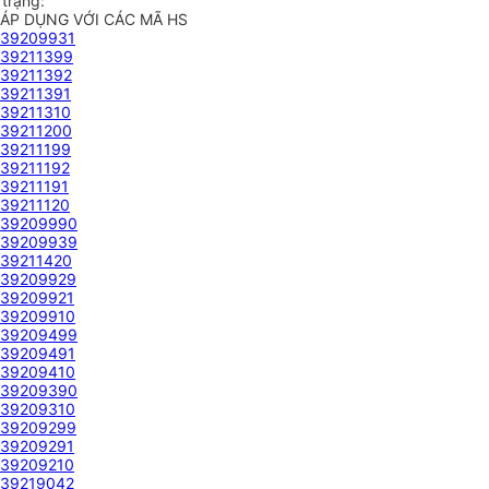
 trạng:
ÁP DỤNG VỚI CÁC MÃ HS
39209931
39211399
39211392
39211391
39211310
39211200
39211199
39211192
39211191
39211120
39209990
39209939
39211420
39209929
39209921
39209910
39209499
39209491
39209410
39209390
39209310
39209299
39209291
39209210
39219042