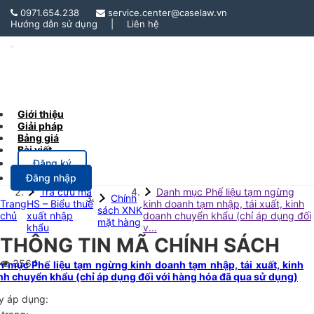
0971.654.238
service.center@caselaw.vn
Hướng dẫn sử dụng
|
Liên hệ
Toggle
Navigation
Giới thiệu
Giải pháp
Bảng giá
Bài viết
Đăng ký
Đăng nhập
Tra cứu mã
Danh mục Phế liệu tạm ngừng
Chính
Trang
HS – Biểu thuế
kinh doanh tạm nhập, tái xuất, kinh
sách XNK
chủ
xuất nhập
doanh chuyển khẩu (chỉ áp dụng đối
mặt hàng
khẩu
v...
THÔNG TIN MÃ CHÍNH SÁCH
3564
 mục Phế liệu tạm ngừng kinh doanh tạm nhập, tái xuất, kinh
h chuyển khẩu (chỉ áp dụng đối với hàng hóa đã qua sử dụng)
y áp dụng: