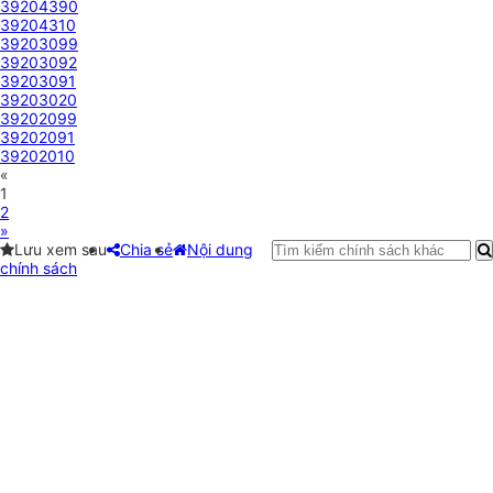
39204390
39204310
39203099
39203092
39203091
39203020
39202099
39202091
39202010
«
1
2
»
Lưu xem sau
Chia sẻ
Nội dung
chính sách