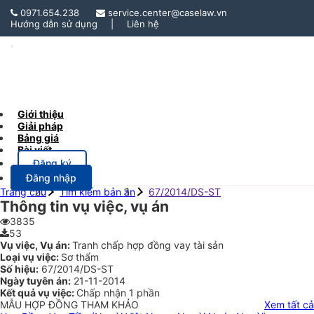
0971.654.238
service.center@caselaw.vn
Hướng dẫn sử dụng
|
Liên hệ
Toggle
Navigation
Giới thiệu
Giải pháp
Bảng giá
Bài viết
Đăng ký
Đăng nhập
Trang chủ
Tìm kiếm bản án
67/2014/DS-ST
Thông tin vụ việc, vụ án
3835
53
Vụ việc, Vụ án:
Tranh chấp hợp đồng vay tài sản
Loại vụ việc:
Sơ thẩm
Số hiệu:
67/2014/DS-ST
Ngày tuyên án:
21-11-2014
Kết quả vụ việc:
Chấp nhận 1 phần
MẪU HỢP ĐỒNG THAM KHẢO
Xem tất cả