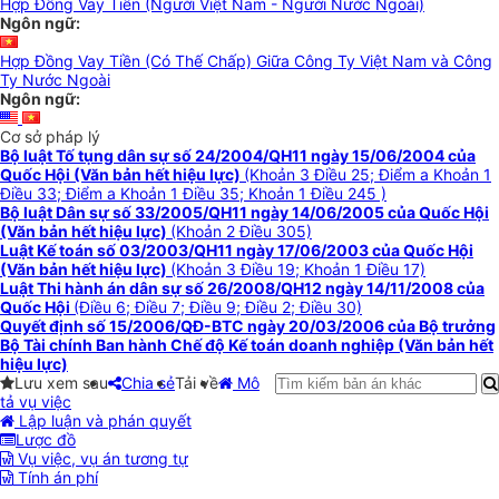
Hợp Đồng Vay Tiền (Người Việt Nam - Người Nước Ngoài)
Ngôn ngữ:
Hợp Đồng Vay Tiền (Có Thế Chấp) Giữa Công Ty Việt Nam và Công
Ty Nước Ngoài
Ngôn ngữ:
Cơ sở pháp lý
Bộ luật Tố tụng dân sự số 24/2004/QH11 ngày 15/06/2004 của
Quốc Hội (Văn bản hết hiệu lực)
(Khoản 3 Điều 25; Điểm a Khoản 1
Điều 33; Điểm a Khoản 1 Điều 35; Khoản 1 Điều 245 )
Bộ luật Dân sự số 33/2005/QH11 ngày 14/06/2005 của Quốc Hội
(Văn bản hết hiệu lực)
(Khoản 2 Điều 305)
Luật Kế toán số 03/2003/QH11 ngày 17/06/2003 của Quốc Hội
(Văn bản hết hiệu lực)
(Khoản 3 Điều 19; Khoản 1 Điều 17)
Luật Thi hành án dân sự số 26/2008/QH12 ngày 14/11/2008 của
Quốc Hội
(Điều 6; Điều 7; Điều 9; Điều 2; Điều 30)
Quyết định số 15/2006/QĐ-BTC ngày 20/03/2006 của Bộ trưởng
Bộ Tài chính Ban hành Chế độ Kế toán doanh nghiệp (Văn bản hết
hiệu lực)
Lưu xem sau
Chia sẻ
Tải về
Mô
tả vụ việc
Lập luận và phán quyết
Lược đồ
Vụ việc, vụ án tương tự
Tính án phí