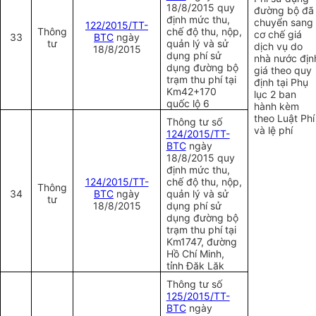
18/8/2015 quy
đường bộ đã
định mức thu,
chuyển sang
122/2015/TT-
Thông
chế độ thu, nộp,
cơ chế giá
33
BTC
ngày
tư
quản lý và sử
dịch vụ do
18/8/2015
dụng phí sử
nhà nước địn
dụng đường bộ
giá theo quy
trạm thu phí tại
định tại Phụ
Km42+170
lục 2 ban
quốc lộ 6
hành kèm
theo Luật Phí
Thông tư số
và lệ phí
124/2015/TT-
BTC
ngày
18/8/2015 quy
định mức thu,
124/2015/TT-
chế độ thu, nộp,
Thông
34
BTC
ngày
quản lý và
sử
tư
18/8/2015
dụng
phí sử
dụng đường bộ
trạm thu phí tại
Km1747, đường
Hồ Chí Minh,
tỉnh Đăk Lăk
Thông tư số
125/2015/TT-
BTC
ngày