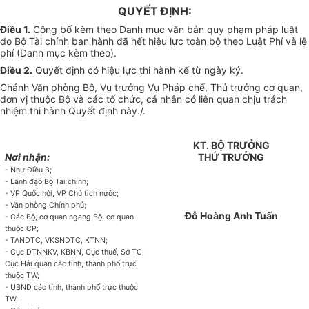
QUYẾT ĐỊNH:
Điều 1.
Công bố kèm theo Danh mục văn bản quy phạm pháp luật
do Bộ Tài chính ban hành đã hết hiệu lực toàn bộ theo Luật Phí và lệ
phí (Danh mục kèm theo).
Điều 2.
Quyết định có hiệu lực thi hành kể từ ngày ký.
Chánh Văn phòng Bộ, Vụ trưởng Vụ Pháp chế, Thủ trưởng cơ quan,
đơn vị thuộc Bộ và các tổ chức, cá nhân có liên quan chịu trách
nhiệm thi hành Quyết định này./.
KT. BỘ TRƯỞNG
Nơi nhận:
THỨ TRƯỞNG
- Như Điều 3;
- Lãnh đạo Bộ Tài chính;
- VP Quốc hội, VP Chủ tịch nước;
- Văn phòng Chính phủ;
Đỗ Hoàng Anh Tuấn
- Các Bộ, cơ quan ngang Bộ, cơ quan
thuộc CP;
- TANDTC, VKSNDTC, KTNN;
- Cục DTNNKV, KBNN, Cục thuế, Sở TC,
Cục Hải quan các tỉnh, thành phố trực
thuộc TW;
- UBND các tỉnh, thành phố trực thuộc
TW;