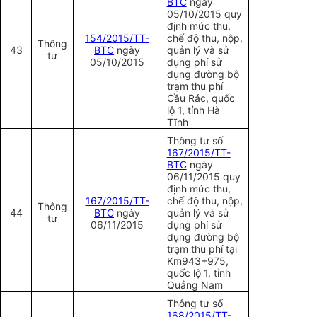
BTC
ngày
05/10/2015 quy
định mức thu,
1
54/2015/TT-
chế độ thu, nộp,
Thông
43
BTC
ngày
quản lý và
sử
tư
05/10/2015
dụng
phí sử
dụng đường bộ
trạm thu phí
Cầu Rác,
quốc
lộ 1, tỉnh Hà
Tĩnh
Thông tư số
167/2015/TT-
BTC
ngày
06/11/2015 quy
định mức thu,
167/2015/TT-
chế độ thu, nộp,
Thông
44
BTC
ngày
quản lý và sử
tư
06/11/2015
dụng phí sử
dụng đường bộ
trạm thu phí tại
Km943+975,
quốc lộ 1, tỉnh
Quảng Nam
Thông tư số
168/2015/TT-