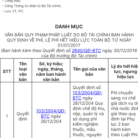
- Công báo;
- Cổng Thông tin điện tử Bộ Tài chính;
- Lưu: VT, PC.
DANH MỤC
VĂN BẢN QUY PHẠM PHÁP LUẬT DO BỘ TÀI CHÍNH BAN HÀNH
QUY ĐỊNH VỀ PHÍ, LỆ PHÍ HẾT HIỆU LỰC TOÀN BỘ TỪ NGÀY
01/01/2017
(Ban hành kèm theo
Quyết định số
2840/QĐ-BTC
ngày 30/12/2016
của Bộ trưởng Bộ Tài chính)
Tên
Số, ký hiệu;
Lý do hết hiệ
loại
ngày, tháng,
Tên gọi của văn
STT
lực, ngưng
văn
năm ban hành
bản
hiệu lực
bản
văn bản
Quyết
định số
103/2004/QĐ-
Phí chuyển
BTC
ngày
sang cơ chế
28/12/204 Quy
giá dịch vụ d
định chế độ thu,
nhà nước địn
103/2004/QĐ-
Quyết
nộp, quản lý và
giá theo quy
1
BTC
ngày
định
sử dụng phí
định tại Phụ
28/12/204
kiểm nghiệm
lục 2 ban
thuốc, mẫu
hành kèm
thuốc, nguyên
theo Luật Phí