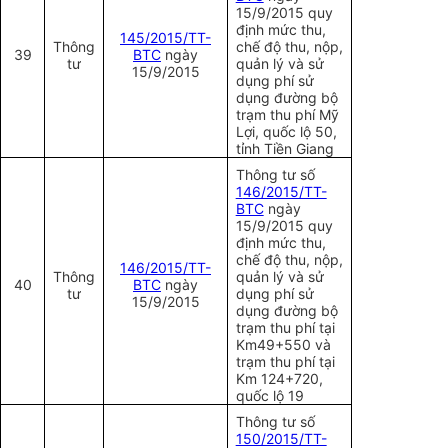
15/9/2015 quy
định mức thu,
1
45/2015/TT-
Thông
chế độ thu, nộp,
39
BTC
ngày
tư
quản lý và sử
15/9/2015
dụng phí sử
dụng đường bộ
trạm thu phí Mỹ
Lợi, quốc lộ 50,
tỉnh Tiền Giang
Thông tư số
1
46/2015/TT-
BTC
ngày
15/9/2015 quy
định mức thu,
chế độ thu, nộp,
1
46/2015/TT-
Thông
quản lý và sử
40
BTC
ngày
tư
dụng phí sử
15/9/2015
dụng đường bộ
trạm thu phí tại
Km49+550 và
trạm thu phí tại
Km 124+720,
quốc lộ 19
Thông tư số
150/2015/TT-