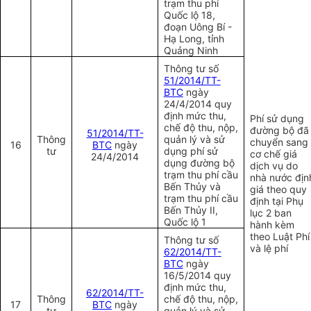
trạm thu phí
Quốc lộ 18,
đoạn Uông Bí -
Hạ Long, tỉnh
Quảng Ninh
Thông tư số
51/2014/TT-
BTC
ngày
24/4/2014 quy
định mức thu,
Phí sử dụng
chế độ thu, nộp,
đường bộ đã
51/2014/TT-
Thông
quản lý và sử
chuyển sang
16
BTC
ngày
tư
dụng phí sử
cơ chế giá
24/4/2014
dụng đường bộ
dịch vụ do
trạm thu phí cầu
nhà nước địn
Bến Thủy và
giá theo quy
trạm thu phí cầu
định tại Phụ
Bến Thủy II,
lục 2 ban
Quốc lộ 1
hành kèm
theo Luật Phí
Thông tư số
và lệ phí
62/2014/TT-
BTC
ngày
16/5/2014 quy
định mức thu,
62/2014/TT-
Thông
chế độ thu, nộp,
17
BTC
ngày
tư
quản lý và sử