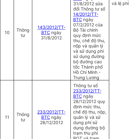
và lệ phí
31/8/2012 sửa
đổi Thông tư số
14/2012/TT-
BTC
ngày
07/2/2012
của
143/2012/TT-
Thông
Bộ Tài chính
10
BTC
ngày
tư
quy định mức
31/8/2012
thu, chế độ thu,
nộp và quản lý
và sử dụng phí
sử dụng đường
bộ đường cao
tốc Thành phố
Hồ Chí Minh -
Trung Lương
Thông tư số
2
33/2012/TT-
BTC
ngày
28/12/2012 quy
định mức thu,
2
33/2012/TT-
chế độ thu, nộp,
Thông
11
BTC
ngày
quản lý và sử
tư
28/12/2012
dụng phí sử
dụng đường bộ
trạm thu phí
BOT và trạm