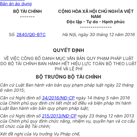
Bản án áp dụng
BỘ TÀI CHÍNH
CỘNG HÒA XÃ HỘI CHỦ NGHĨA VIỆT
-------
NAM
Độc lập - Tự do - Hạnh phúc
---------------
Số:
2840/QĐ-BTC
Hà Nội, ngày 30 tháng 12 năm 2016
QUYẾT ĐỊNH
VỀ VIỆC CÔNG BỐ DANH MỤC VĂN BẢN QUY PHẠM PHÁP LUẬT
DO BỘ TÀI CHÍNH BAN HÀNH HẾT HIỆU LỰC TOÀN BỘ THEO LUẬT
PHÍ VÀ LỆ PHÍ
BỘ TRƯỞNG BỘ TÀI CHÍNH
Căn cứ Luật Ban hành văn bản quy phạm pháp luật ngày 22 tháng
6 năm 2015;
Căn cứ Nghị định số
34/2016/NĐ-CP
ngày 14 tháng 5 năm 2016
của Chính phủ quy định chi tiết một số điều và biện pháp thi hành
Luật Ban hành văn bản quy phạm pháp luật;
Căn cứ Nghị định số
215/2013/NĐ-CP
ngày 23 tháng 12 năm 2013
của Chính phủ quy định chức năng, nhiệm vụ, quyền hạn và cơ cấu
tổ chức của Bộ Tài chính;
Xét đề nghị của Vụ trưởng Vụ Pháp chế,