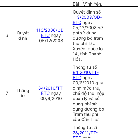
Bài - Vĩnh Yên.
Quyết định số
113/2008/QĐ-
BTC
ngày
05/12/2008 về
113/2008/QĐ-
Quyết
phí sử dụng
6
BTC
ngày
định
đường bộ trạm
05/12/2008
thu phí Tào
Xuyên, quốc lộ
1A, tỉnh Thanh
Hóa
.
Thông tư số
84/2010/TT-
BTC
ngày
09/6/2010 quy
84/2010/TT-
định mức thu,
Thông
7
BTC
ngày
chế độ thu, nộp,
tư
09/6/2010
quản lý và sử
dụng phí sử
dụng đường bộ
Trạm thu phí
cầu Cần Thơ
Thông tư số
23/2011/TT-
BTC
ngày