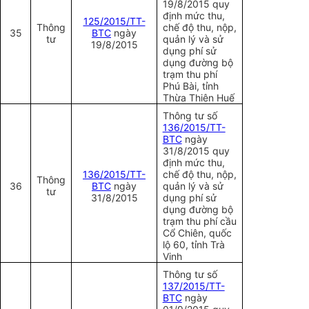
19/8/2015 quy
định mức thu,
125/2015/TT-
Thông
chế độ thu, nộp,
35
BTC
ngày
tư
quản lý và sử
19/8/2015
dụng phí sử
dụng đường bộ
trạm thu phí
Phú Bài, tỉnh
Thừa Thiên Huế
Thông tư số
136/2015/TT-
BTC
ngày
31/8/2015 quy
định mức thu,
136/2015/TT-
chế độ thu, nộp,
Thông
36
BTC
ngày
quản lý và sử
tư
31/8/2015
dụng phí sử
dụng đường bộ
trạm thu phí cầu
Cổ Chiên, quốc
lộ 60, tỉnh Trà
Vinh
Thông tư số
137/2015/TT-
BTC
ngày