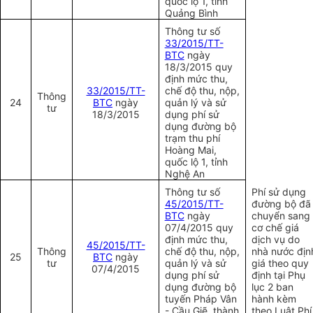
quốc lộ 1, tỉnh
Quảng Bình
Thông tư số
33/2015/TT-
BTC
ngày
18/3/2015 quy
định mức thu,
33/2015/TT-
chế độ thu, nộp,
Thông
24
BTC
ngày
quản lý và sử
tư
18/3/2015
dụng phí sử
dụng đường bộ
trạm thu phí
Hoàng Mai,
quốc lộ 1, tỉnh
Nghệ An
Thông tư số
Phí sử dụng
45/2015/TT-
đường bộ đã
BTC
ngày
chuyển sang
07/4/2015 quy
cơ chế giá
định mức thu,
dịch vụ do
45/2015/TT-
Thông
chế độ thu, nộp,
nhà nước địn
25
BTC
ngày
tư
quản lý và sử
giá theo quy
07/4/2015
dụng phí sử
định tại Phụ
dụng đường bộ
lục 2 ban
tuyến Pháp Vân
hành kèm
- Cầu Giẽ,
thành
theo Luật Phí