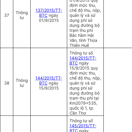
01/9/2015 quy
định mức thu,
137/2015/TT-
chế độ thu, nộp,
Thông
37
BTC
ngày
quản lý và sử
tư
01/9/2015
dụng phí sử
dụng đường bộ
trạm thu phí
Bắc hầm Hải
Vân, tỉnh Thừa
Thiên Huế
Thông tư số
144/2015/TT-
BTC
ngày
15/9/2015 quy
định mức thu,
144/2015/TT-
chế độ thu, nộp,
Thông
38
BTC
ngày
quản lý và sử
tư
15/9/2015
dụng phí sử
dụng đường bộ
trạm thu phí tại
Km2079+535,
quốc lộ 1, tp.
Cần Thơ
Thông tư số
1
45/2015/TT-
BTC
ngày