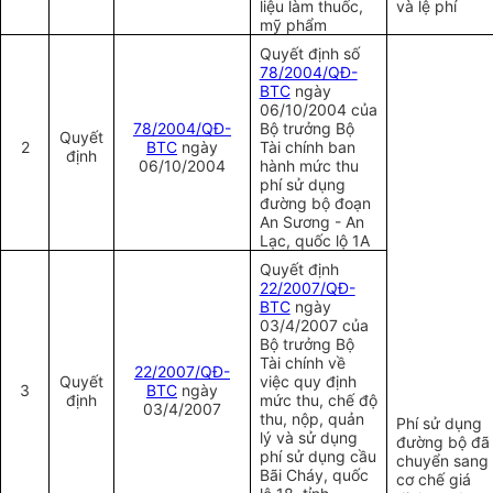
liệu làm thuốc,
và lệ phí
mỹ phẩm
Quyết định số
78/2004/QĐ-
BTC
ngày
06/10/2004 của
78/2004/QĐ-
Bộ trưởng Bộ
Quyết
2
BTC
ngày
Tài chính ban
định
06/10/2004
hành mức thu
phí sử dụng
đường bộ đoạn
An Sương - An
Lạc, quốc lộ 1A
Quyết
định
22/2007/QĐ-
BTC
ngày
03/4/2007 của
Bộ trưởng Bộ
Tài chính về
22/2007/QĐ-
Quyết
việc quy định
3
BTC
ngày
định
mức thu, chế độ
03/4/2007
thu, nộp, quản
Phí sử dụng
lý và sử dụng
đường bộ đã
phí sử dụng cầu
chuyển sang
Bãi Cháy, quốc
cơ chế giá