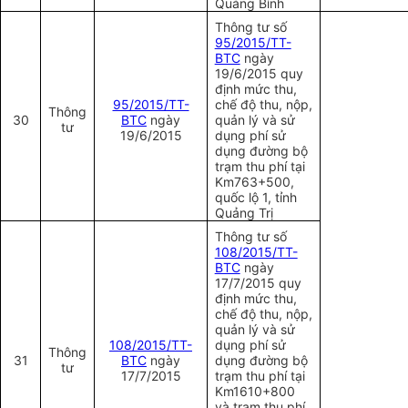
Quảng Bình
Thông tư số
95/2015/TT-
BTC
ngày
19/6/2015 quy
định mức thu,
95/2015/TT-
chế độ thu, nộp,
Thông
30
BTC
ngày
quản lý và sử
tư
19/6/2015
dụng phí sử
dụng đường bộ
trạm thu phí tại
Km763+500,
quốc lộ 1, tỉnh
Quảng Trị
Thông tư số
108/2015/TT-
BTC
ngày
17/7/2015 quy
định mức thu,
chế độ thu, nộp,
quản lý và sử
108/2015/TT-
dụng phí sử
Thông
31
BTC
ngày
dụng đường bộ
tư
17/7/2015
trạm thu phí tại
Km1610+800
và trạm thu phí