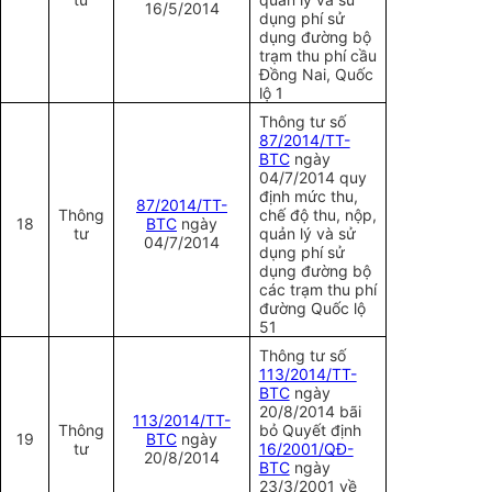
16/5/2014
dụng phí sử
dụng đường bộ
trạm thu phí cầu
Đồng Nai, Quốc
lộ 1
Thông tư số
87/2014/TT-
BTC
ngày
04/7/2014 quy
định mức thu,
87/2014/TT-
Thông
chế độ thu, nộp,
18
BTC
ngày
tư
quản lý và sử
04/7/2014
dụng phí sử
dụng đường bộ
các trạm thu phí
đường Quốc lộ
51
Thông tư số
113/2014/TT-
BTC
ngày
20/8/2014 bãi
113/2014/TT-
Thông
bỏ Quyết định
19
BTC
ngày
tư
16/2001/QĐ-
20/8/2014
BTC
ngày
23/3/2001 về