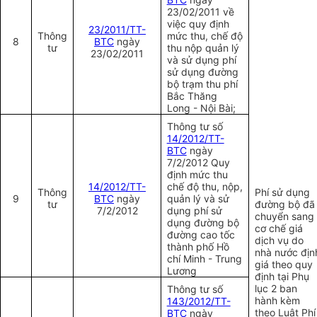
23/02/2011
về
việc quy định
23/2011/TT-
Thông
mức thu, chế độ
8
BTC
ngày
tư
thu nộp quản lý
23/02/2011
và sử dụng phí
sử dụng đường
bộ trạm thu phí
Bắc Thăng
Long - Nội Bài;
Thông tư số
14/2012/TT-
BTC
ngày
7/2/2012 Quy
định mức thu
14/2012/TT-
chế độ thu, nộp,
Thông
Phí sử dụng
9
BTC
ngày
quản lý và
sử
tư
đường bộ đã
7/2/2012
dụng
phí
sử
chuyển sang
dụng
đường bộ
cơ chế giá
đường cao tốc
dịch vụ do
thành phố Hồ
nhà nước địn
chí Minh - Trung
giá theo quy
Lương
định tại Phụ
lục 2 ban
Thông tư số
hành kèm
143/2012/TT-
theo Luật Phí
BTC
ngày