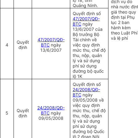
lộ 18, tỉnh
dịch vụ do
Quảng Ninh.
nhà nước địn
giá theo quy
Quyết định số
định tại Phụ
47/2007/QĐ-
lục 2 ban
BTC
ngày
hành kèm
13/6/2007 của
theo Luật Phí
Bộ trưởng Bộ
và lệ phí
47/2007/QĐ-
Tài chính về
Quyết
4
BTC
ngày
việc quy định
định
13/6/2007
mức thu, chế độ
thu, nộp, quản
lý và sử dụng
phí sử dụng
đường bộ quốc
lộ 1K
Quyết định số
24/2008/QĐ-
BTC
ngày
09/05/2008
về
việc quy định
24/2008/QĐ-
Quyết
mức thu, chế độ
5
BTC
ngày
định
thu, nộp, quản
09/05/2008
lý và sử dụng
phí sử dụng
đường bộ Quốc
lộ 2 đoạn Nội