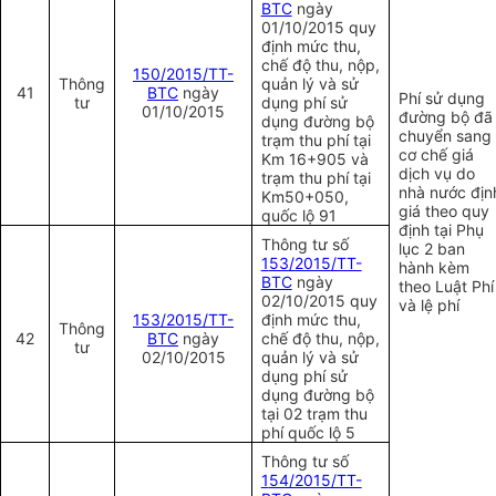
BTC
ngày
01/10/2015 quy
định mức thu,
chế độ thu, nộp,
150/2015/TT-
Thông
quản lý và sử
41
BTC
ngày
Phí sử dụng
tư
dụng phí sử
01/10/2015
đường bộ đã
dụng đường bộ
chuyển sang
trạm thu phí tại
cơ chế giá
Km 16+905 và
dịch vụ do
trạm thu phí tại
nhà nước địn
Km50+050,
giá theo quy
quốc lộ 91
định tại Phụ
Thông tư số
lục 2 ban
1
53/2015/TT-
hành kèm
BTC
ngày
theo Luật Phí
02/10/2015 quy
và lệ phí
1
53/2015/TT-
định mức thu,
Thông
42
BTC
ngày
chế độ thu, nộp,
tư
02/10/2015
quản lý và sử
dụng phí sử
dụng đường bộ
tại 02 trạm thu
phí quốc lộ 5
Thông tư số
1
54/2015/TT-