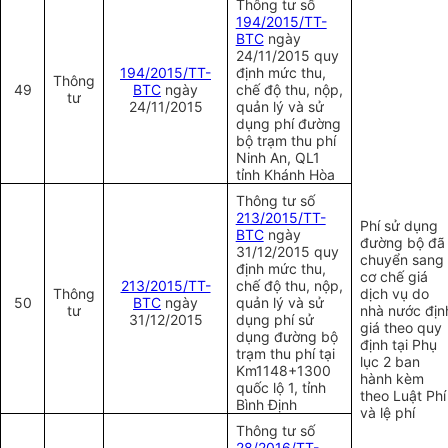
Thông tư số
194/2015/TT-
BTC
ngày
24/11/2015 quy
194/2015/TT-
định mức thu,
Thông
49
BTC
ngày
chế độ thu, nộp,
tư
24/11/2015
quản lý và sử
dụng phí đường
bộ trạm thu phí
Ninh An, QL1
tỉnh Khánh Hòa
Thông tư số
213/2015/TT-
Phí sử dụng
BTC
ngày
đường bộ đã
31/12/2015 quy
chuyển sang
định mức thu,
cơ chế giá
213/2015/TT-
chế độ thu, nộp,
Thông
dịch vụ do
50
BTC
ngày
quản lý và sử
tư
nhà nước địn
31/12/2015
dụng phí sử
giá theo quy
dụng đường bộ
định tại Phụ
trạm thu phí tại
lục 2 ban
Km1148+1300
hành kèm
quốc lộ 1, tỉnh
theo Luật Phí
Bình Định
và lệ phí
Thông tư số
28/2016/TT-