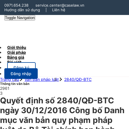
0971.654.238
service.center@caselaw.vn
Hướng dẫn sử dụng
|
Liên hệ
Toggle Navigation
Giới thiệu
Giải pháp
Bảng giá
Bài viết
Đăng ký
Đăng nhập
Trang chủ
Văn bản pháp luật
2840/QĐ-BTC
Thông tin văn bản
2961
3
Quyết định số 2840/QĐ-BTC
ngày 30/12/2016 Công bố Danh
mục văn bản quy phạm pháp