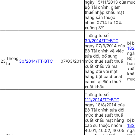
ngày 15/11/2013 của
mục
Bộ Tài chính: giảm
thuế nhập khẩu mặt
hàng sắn thuộc
nhóm 07.14 từ 10%
xuống 3%.
Thông tư số
30/2014/TT-BTC
bị 
ngày 07/3/2014 của
1
82
Bộ Tài chính về việc
ngà
sửa đổi, bổ sung
Thông
Bộ T
23
30/2014/TT-BTC
07/03/2014
mức thuế suất thuế
tư
ban
xuất khẩu và mã
xuấ
hàng đối với mặt
khẩ
hàng bột cacbonat
mục
canxi tại Biểu thuế
xuất khẩu.
Thông tư số
111/2014/TT-BTC
ngày 18/8/2014 của
Bộ Tài chính sửa đổi
mức thuế suất thuế
xuất khẩu mặt hàng
bị 
cao su thuộc nhóm
1
82
40.01, 40.02, 40.05
ngà