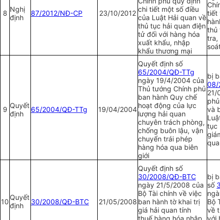
Chính phủ quy định
Chí
Nghị
chi tiết một số điều
8
87/2012/NĐ-CP
23/10/2012
tiết
định
của Luật Hải quan về
hàn
thủ tục hải quan điện
thủ
tử đối với hàng hóa
tra,
xuất khẩu, nhập
soá
khẩu thương mại
Quyết định số
65/2004/QĐ-TTg
bị b
ngày 19/4/2004 của
08/
Thủ tướng Chính phủ
21/
ban hành Quy chế
phủ 
Quyết
hoạt động của lực
9
65/2004/QĐ-TTg
19/04/2004
và 
định
lượng hải quan
Luậ
chuyên trách phòng,
tục 
chống buôn lậu, vận
giá
chuyển trái phép
qua
hàng hóa qua biên
giới
Quyết định số
30/2008/QĐ-BTC
bị 
ngày 21/5/2008 của
số
Bộ Tài chính về việc
ngà
Quyết
10
30/2008/QĐ-BTC
21/05/2008
ban hành tờ khai trị
Bộ 
định
giá hải quan tính
về t
thuế hàng hóa nhập
với