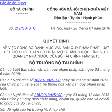
Bản án áp dụng
BỘ TÀI CHÍNH
CỘNG HÒA XÃ HỘI CHỦ NGHĨA VIỆT
-------
NAM
Độc lập - Tự do - Hạnh phúc
---------------
Số:
212/QĐ-BTC
Hà Nội
, ngày
28
tháng
01
năm
2016
QUYẾT ĐỊNH
VỀ VIỆC CÔNG BỐ DANH MỤC VĂN BẢN QUY PHẠM PHÁP LUẬT
HẾT HIỆU LỰC TOÀN BỘ HOẶC MỘT PHẦN THUỘC LĨNH VỰC
QUẢN LÝ NHÀ NƯỚC CỦA BỘ TÀI CHÍNH NĂM 2015
BỘ TRƯỞNG BỘ TÀI CHÍNH
Căn cứ Luật Ban hành văn bản quy phạm pháp luật ngày 03 tháng
6 năm 2008;
Căn cứ Nghị định số
16/2013/NĐ-CP
ngày 06 tháng 02 năm 2013
của Chính phủ về rà soát,
hệ thống
hóa
văn
bản quy phạm pháp
luật;
Căn cứ Nghị định số
215/2013/NĐ-CP
ngày 23 tháng 12 năm 2013
của Chính phủ quy định chức năng, nhiệm vụ, quyền hạn và cơ cấu
tổ chức của Bộ Tài chính;
Xét đề nghị của Vụ trưởng Vụ Pháp chế,