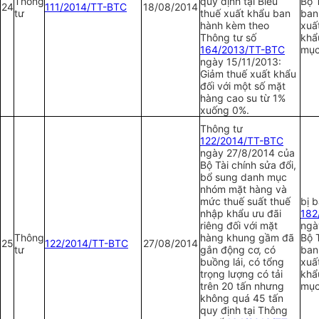
Thông
quy định tại Biểu
Bộ T
24
111/2014/TT-BTC
18/08/2014
tư
thuế xuất khẩu ban
ban
hành kèm theo
xuấ
Thông tư số
khẩ
164/2013/TT-BTC
mục
ngày 15/11/2013:
Giảm thuế xuất khẩu
đối với một số mặt
hàng cao su từ 1%
xuống 0%.
Thông tư
1
22/2014/TT-BTC
ngày 27/8/2014 của
Bộ Tài chính sửa đổi,
bổ sung danh mục
nhóm mặt hàng và
mức thuế suất thuế
bị 
nhập khẩu ưu đãi
1
82
riêng đối với mặt
ngà
Thông
hàng khung gầm đã
Bộ T
25
1
22/2014/TT-BTC
27/08/2014
tư
gắn động cơ, có
ban
buồng lái, có tổng
xuấ
trọng lượng có tải
khẩ
trên 20 tấn nhưng
mục
không quá 45 tấn
quy định tại Thông