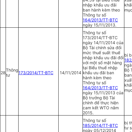
nhập khẩu ưu đãi
khẩ
ban hành kèm theo
mục
Thông tư số
164/2013/TT-BTC
ngày 15/11/2013.
Thông tư số
1
73/2014/TT-BTC
ngày 14/11/2014 của
Bộ Tài chính sửa đổi
mức thuế suất thuế
bị 
nhập khẩu ưu đãi đối
1
82
với một số mặt hàng
ngà
tại Biểu thuế nhập
Thông
Bộ T
28
173/2014/TT-BTC
14/11/2014
khẩu ưu đãi ban
tư
ban
hành kèm theo
xuấ
Th
ô
ng tư số
khẩ
164/2013/TT-BTC
mục
ngày 15/11/2013 của
Bộ trưởng Bộ Tài
chính để thực hiện
cam kết WTO năm
2015.
Thông tư số
bị 
185/2014/TT-BTC
tư 
ngày 05/12/2014