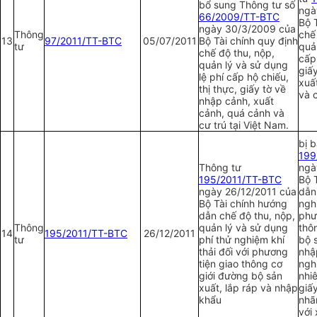
bổ sung Thông tư số
ngà
66/2009/TT-BTC
Bộ 
ngày 30/3/2009 của
Thông
chế
13
97/2011/TT-BTC
05/07/2011
Bộ Tài chính quy định
tư
quả
chế độ thu, nộp,
cấp 
quản lý và sử dụng
giấ
lệ phí cấp hộ chiếu,
xuấ
thị thực, giấy tờ về
và c
nhập cảnh, xuất
cảnh, quá cảnh và
cư trú tại Việt Nam.
bị 
1
99
Thông tư
ngà
195/2011/TT-BTC
Bộ 
ngày 26/12/2011 của
dẫn
Bộ Tài chính hướng
nghi
dẫn chế độ thu, nộp,
phư
Thông
quản lý và sử dụng
thô
14
195/2011/TT-BTC
26/12/2011
tư
phí thử nghiệm khí
bộ 
thải đối với phương
nhậ
tiện giao thông cơ
ngh
giới đường bộ sản
nhiê
xuất, lắp ráp và nhập
giấ
khẩu
nhã
với 