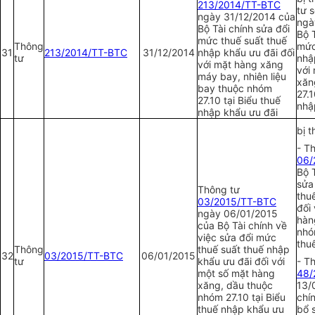
2
13/2014/TT-BTC
tư 
ngày 31/12/2014 của
ngà
Bộ Tài chính sửa đổi
Bộ 
mức thuế suất thuế
Thông
mức
31
2
13/2014/TT-BTC
31/12/2014
nhập khẩu ưu đãi đối
tư
nhậ
với mặt hàng xăng
với
máy bay, nhiên liệu
xăn
bay thuộc nhóm
27.1
27.10 tại Biểu thuế
nhậ
nhập khẩu ưu đã
i
bị t
-
Th
06/
Bộ T
sửa
Thông tư
thu
03/2015/TT-BTC
đối
ngày 06/01/2015
hàn
của Bộ Tài chính về
nhó
việc sửa đổi mức
thu
Thông
thuế suất thuế nhập
32
03/2015/TT-BTC
06/01/2015
tư
khẩu ưu đãi đối với
- T
một số mặt hàng
48/
xăng, dầu thuộc
13/
nhóm 27.10 tại Biểu
chín
thuế nhập khẩu ưu
bổ 