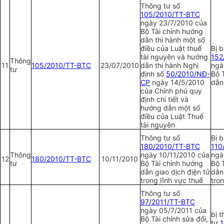
Thông tư số
105/2010/TT-BTC
ngày 23/7/2010 của
Bộ Tài chính hướng
dẫn thi hành một số
điều của Luật thuế
Bị 
tài nguyên và hướng
152
Thông
11
105/2010/TT-BTC
23/07/2010
dẫn thi hành Nghị
ngà
tư
định số
50/2010/NĐ-
Bộ 
CP
ngày 14/5/2010
dẫn
của Chính phủ quy
định chi tiết và
hướng dẫn một số
điều của Luật Thuế
tài nguyên
Thông tư số
Bị 
180/2010/TT-BTC
110
Thông
ngày 10/11/2010 của
ngà
12
180/2010/TT-BTC
10/11/2010
tư
Bộ Tài chính hướng
Bộ 
dẫn giao dịch điện tử
dẫn
trong lĩnh vực thuế
tro
Thông tư số
97/2011/TT-BTC
ngày 05/7/2011 của
bị 
Bộ Tài chính sửa đổi,
tư
1