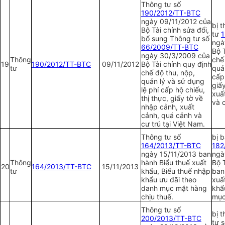
Thông tư số
190/2012/TT-BTC
ngày 09/11/2012 của
bị 
Bộ Tài chính sửa đổi,
tư
1
bổ sung Thông tư số
ngà
66/2009/TT-BTC
Bộ 
ngày 30/3/2009 của
Thông
chế
19
190/2012/TT-BTC
09/11/2012
Bộ Tài chính quy định
tư
quả
chế độ thu, nộp,
cấp 
quản lý và sử dụng
giấ
lệ phí cấp hộ chiếu,
xuấ
thị thực, giấy tờ về
và c
nhập cảnh, xuất
cảnh, quá cảnh và
cư trú tại Việt Nam.
Thông tư số
bị 
164/2013/TT-BTC
1
82
ngày 15/11/2013 ban
ngà
Thông
hành Biểu thuế xuất
Bộ T
20
164/2013/TT-BTC
15/11/2013
tư
khẩu, Biểu thuế nhập
ban
khẩu ưu đãi theo
xuấ
danh mục mặt hàng
khẩ
chịu thuế.
mục
Thông tư số
bị 
200/2013/TT-BTC
tư 