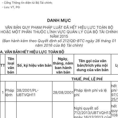
-
Cổng Thông tin điện tử Bộ Tài chính;
-
Lưu: VT, PG
DANH MỤC
VĂN BẢN QUY PHẠM PHÁP LUẬT ĐÃ HẾT HIỆU LỰC TOÀN BỘ
HOẶC MỘT PHẦN THUỘC LĨNH VỰC QUẢN LÝ CỦA BỘ TÀI CHÍNH
NĂM 2015
(Ban hành kèm theo Quyết định
số 212
/QĐ-BTC ngày
28
tháng
01
năm 2016 của Bộ Tài chính)
A. VĂN BẢN HẾT HIỆU LỰC TOÀN BỘ
Tên
Ngày,
Tên gọi của văn
loại
tháng, năm
TT
Số, ký hiệu văn bản
bản/trích yếu nội
L
văn
ban hành
dung của văn bản
bản
văn bản
THUẾ, PHÍ, LỆ PHÍ
hết 
Pháp
38/2001/PL-
Pháp lệnh phí và lệ
phí 
1
28/08/2001
lệnh
UBTVQH11
phí
97/
25/
hết 
Nghị quyết số
quy
712/2013/UBTVQH13
108
ngày 16/12/2013 của