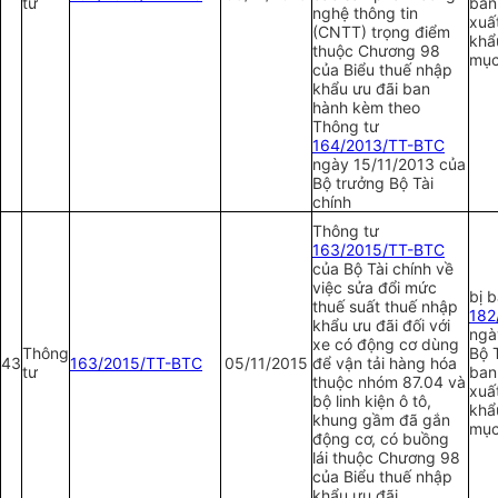
tư
ban
nghệ thông tin
xuấ
(CNTT) trọng điểm
khẩ
thuộc Chương 98
mục
của Biểu thuế nh
ậ
p
khẩu ưu đãi ban
hành kèm theo
Thông tư
164/2013/TT-BTC
ngày 15/11/2013 của
Bộ trưởng Bộ Tài
chính
Thông tư
1
63/2015/TT-BTC
của Bộ Tài chính về
việc sửa đổi mức
bị 
thuế suất thuế nhập
1
82
khẩu ưu đãi đối với
ngà
xe có động cơ dùng
Thông
Bộ T
43
1
63/2015/TT-BTC
05/11/2015
để vận tải hàng hóa
tư
ban
thuộc nhóm 87.04 và
xuấ
bộ linh kiện ô tô,
khẩ
khung gầm đã g
ắ
n
mục
động cơ, có buồng
lái thuộc Chương 98
của Biểu thuế nhập
khẩu ưu đãi