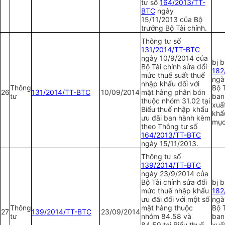
tư số
164/2013/TT-
BTC
ngày
15/11/2013 của Bộ
trưởng Bộ Tài chính.
Thông tư số
131/2014/TT-BTC
ngày 10/9/2014 của
bị 
Bộ Tài chính sửa đổi
1
82
mức thuế suất thuế
ngà
nhập khẩu đối với
Thông
Bộ 
26
131/2014/TT-BTC
10/09/2014
mặt hàng phân bón
tư
ban
thuộc nhóm 31.02 tại
xuấ
Biểu thuế nhập khẩu
khẩ
ưu đãi ban hành kèm
mục
theo Thông tư số
164/2013/TT-BTC
ngày 15/11/2013.
Thông tư số
1
39/2014/TT-BTC
ngày 23/9/2014 của
Bộ Tài chính sửa đổi
bị 
mức thuế nhập khẩu
1
82
ưu đãi đối với một số
ngà
Thông
mặt hàng thuộc
Bộ T
27
1
39/2014/TT-BTC
23/09/2014
tư
nhóm 84.58 và
ban
84.59 tại Biểu thuế
xuấ