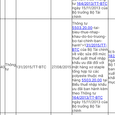
tư
164/2013/TT-BTC
ngày 15/11/2013 của
Bộ trưởng Bộ Tài
chính
Thông tư
5503.20.00
-tai-
bieu-thue-nhap-
khau-do-bo-truong-
bo-tai-chinh-ban-
hanh">1
31/2015/TT-
BTC
của Bộ Tài chính
bị 
về việc sửa đổi mức
1
82
thuế suất thuế nhập
ngà
khẩu ưu đãi đối với
Thông
Bộ T
40
131/20
1
5/TT-BTC
27/08/2015
mặt hàng xơ staple
tư
ban
tổng hợp từ các
xuấ
polyeste thuộc mã
khẩ
hàng
5503.20.00
tại
mục
Biểu thuế nhập khẩu
ưu đãi ban hành kèm
theo Thông tư
164/2013/TT-BTC
ngày 15/11/2013 của
Bộ trưởng Bộ Tài
chính