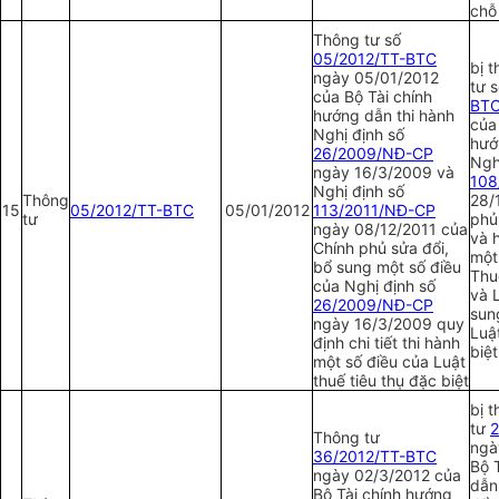
chỗ
Thông tư số
05/2012/TT-BTC
bị 
ngày 05/01/2012
tư 
của Bộ Tài chính
BT
hướng dẫn thi hành
của
Nghị đ
ị
nh số
hướ
26/2009/NĐ-CP
Ngh
ngày 16/3/2009 và
1
08
Nghị định số
Thông
28/
15
05/2012/TT-BTC
05/01/2012
113/2011/NĐ-CP
tư
phủ 
ngày 08/12/2011 của
và 
Chính phủ sửa đổi,
một
bổ sung một số điều
Thu
của Nghị định số
và 
26/2009/NĐ-CP
sun
ngày 16/3/2009 quy
Luậ
định chi tiết thi hành
biệt
một số điều của Luật
thuế tiêu thụ đặc biệt
bị 
tư
2
Thông tư
ngà
36/2012/TT-BTC
Bộ 
ngày 02/3/2012 của
dẫn
Bộ Tài chính hướng