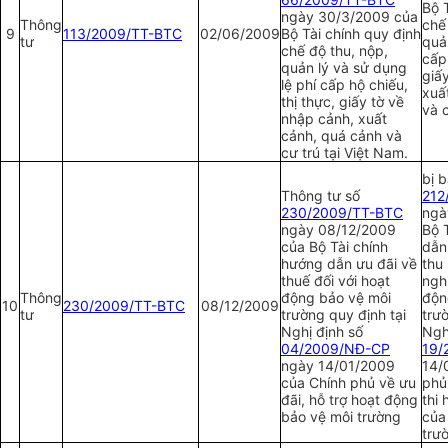
Bộ 
ngày 30/3/2009 của
Thông
chế
9
113/2009/TT-BTC
02/06/2009
Bộ Tài chính quy định
tư
quả
chế độ thu, nộp,
cấp 
quản lý và sử dụng
giấ
l
ệ phí cấp hộ chiếu,
xuấ
thị thực, giấy tờ về
và c
nhập cảnh, xuất
cảnh, quá cảnh và
cư trú tại Việt Nam.
bị 
Thông tư số
2
12
230/2009/TT-BTC
ngà
ngày 08/12/2009
Bộ 
của Bộ Tài chính
dẫn
hướng dẫn ưu đãi về
thu
thuế đối với hoạt
ngh
Thông
động bảo vệ môi
độn
10
230/2009/TT-BTC
08/12/2009
tư
trường quy định tại
trư
Nghị định số
Ngh
04/2009/NĐ-CP
19/
ngày 14/01/2009
14/
của Chính phủ về ưu
phủ 
đãi, hỗ trợ hoạt động
thi
bảo vệ môi trường
của
trư