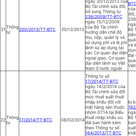
ngày 20/12/2013 của
BT
Bộ Tài chính sửa đổi,
của
bổ sung Thông tư
đổi
236/2009/TT-BTC
23
6
ngày 15/12/2009
ngà
Thông
của Bộ Tài chính
21
200/2013/TT-BTC
20/12/2013
Bộ 
tư
hướng dẫn chế độ
dẫn
thu, nộp, quản lý và
quả
sử dụng phí và lệ phí
và l
lãnh sự áp dụng tại
dụn
các Cơ quan đại diện
đại
ngoại giao, Cơ quan
qua
đại diện lãnh sự Việt
Việ
Nam ở nước ngoài
Thông tư số
17/2014/TT-BTC
ngày 14/2/2014 của
Bộ Tài chính sửa đổi
mức thuế suất thuế
nhập khẩu đối với
bị 
mặt hàng sắn thuộc
1
82
nhóm 07.14 tại Biểu
ngà
Thông
thuế nhập khẩu ưu
Bộ T
22
17/2014/TT-BTC
08
/02/2014
tư
đãi ban hành kèm
ban
theo Thông tư số
xuấ
164/2013/TT-BTC
khẩ