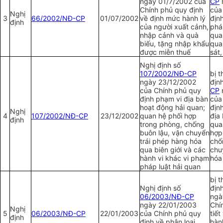
ngày 01/7/2002 của
CP
Chính phủ quy định
của
Nghị
3
66/2002/NĐ-CP
01/07/2002
về định mức hành lý
định
định
của người xuất cảnh,
phá
nhập cảnh và quà
qua
biếu, tặng nhập khẩu
qua
được miễn thuế
sát
Nghị định số
107/2002/NĐ-CP
bị t
ngày 23/12/2002
địn
của Chính phủ quy
CP
định phạm vi địa bàn
của
hoạt động hải quan;
định
Nghị
4
107/2002/NĐ-CP
23/12/2002
quan hệ phối hợp
địa
định
trong phòng, chống
qua
buôn lậu, vận chuyển
hợp
trái phép hàng hóa
chố
qua biên giới và các
chu
hành vi khác vi phạm
hóa
pháp luật hải quan
bị t
Nghị định số
địn
06/2003/NĐ-CP
ngà
ngày 22/01/2003
Chí
Nghị
5
06/2003/NĐ-CP
22/01/2003
của Chính phủ quy
tiết
định
định về phân loại
hàn