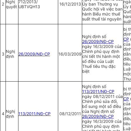
Nghị
712/2013/
ngà
2
16/12/2013
Ủy ban
Thường vụ
quyết
U
BTVQH13
Ủy 
Quốc hội về việc ban
Quố
hành Biểu mức thuế
hàn
suất thuế tài nguyên
suấ
bị t
địn
Nghị định số
CP
26/2009/NĐ-CP
của
ngày 16/3/2009 của
định
Nghị
Chính phủ quy định
3
26/2009/NĐ-CP
16/03/2009
dẫn
định
chi tiết thi hành một
điề
số điều của Luật
tiêu
Thuế tiêu thụ đặc
Luậ
biệt
một
Thu
Nghị định số
bị t
113/2011/NĐ-CP
địn
ngày 08/12/2011 của
CP
Chính phủ sửa đổi,
của
bổ sung một số điều
định
Nghị
của Nghị định số
4
113/2011/NĐ-CP
08/12/2011
dẫn
định
26/2009/NĐ-CP
điề
ngày 16/3/2009 của
tiêu
Chính phủ quy định
Luậ