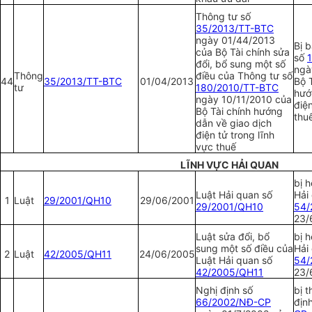
Thông tư số
35/2013/TT-BTC
ngày 01/44/2013
Bị 
của Bộ Tài chính sửa
số
đổi, bổ sung một số
ngà
Thông
điều của Thông tư số
44
35/2013/TT-BTC
01/04/2013
Bộ T
tư
180/2010/TT-BTC
hướ
ngày 10/11/2010 của
điện
Bộ Tài chính hướng
thu
dẫn về giao dịch
điện tử trong lĩnh
vực thuế
LĨNH VỰC HẢI QUAN
bị h
Luật Hải quan số
Hải
1
Luật
29/2001/QH10
29/06/2001
29/2001/QH10
54/
23/
Luật sửa đổi, bổ
bị h
sung một số điều của
Hải
2
Luật
42/2005/QH11
24/06/2005
Luật Hải quan số
54/
42/2005/QH11
23/
Nghị định số
bị t
66/2002/NĐ-CP
địn