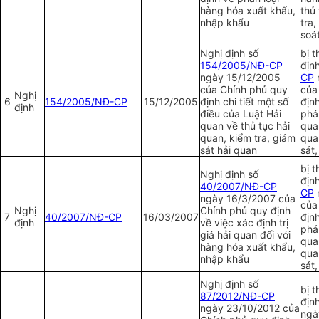
hàng hóa xuất khẩu,
thủ
nhập khẩu
tra,
soá
Nghị định số
bị t
154/2005/NĐ-CP
địn
ngày 15/12/2005
CP
của Chính phủ quy
của
Nghị
6
154/2005/NĐ-CP
15/12/2005
định chi tiết một số
định
định
điều của Luật Hải
phá
quan về thủ tục hải
qua
quan, kiểm tra, giám
qua
sát hải quan
sát
bị t
Nghị định số
địn
40/2007/NĐ-CP
CP
ngày 16/3/2007 của
của
Nghị
Chính phủ quy định
7
40/2007/NĐ-CP
16/03/2007
định
định
về việc xác định trị
phá
giá hải quan đối với
qua
hàng hóa xuất khẩu,
qua
nhập khẩu
sát
Nghị định số
bị t
87/2012/NĐ-CP
địn
ngày 23/10/2012 c
ủa
ngà