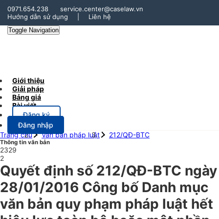
0971.654.238
service.center@caselaw.vn
Hướng dẫn sử dụng
|
Liên hệ
Toggle Navigation
Giới thiệu
Giải pháp
Bảng giá
Bài viết
Đăng ký
Đăng nhập
Trang chủ
Văn bản pháp luật
212/QĐ-BTC
Thông tin văn bản
2329
2
Quyết định số 212/QĐ-BTC ngày
28/01/2016 Công bố Danh mục
văn bản quy phạm pháp luật hết