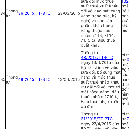
sửa đổi mức thuế
1
82
suất thuế xuất khẩu
ngà
Thông
đối với các mặt hàng
Bộ T
34
36/2015/TT-BTC
23/03/2015
tư
vàng trang sức, kỹ
ban
nghệ và các sản
xuấ
phẩm khác bằng
khẩ
vàng thuộc các
mục
nhóm 71.13, 71.14,
71.15 tại Biểu thuế
xuất khẩu
Thông tư
bị 
48/2015/TT-BTC
tư
6
ngày 13/4/2015 của
ngà
Bộ Tài chính về việc
Bộ T
sửa đổi, bổ sung mặt
sửa
Thông
hàng và mức thuế
35
48/2015/TT-BTC
13/04/2015
hàn
tư
suất thuế nhập khẩu
thu
ưu đãi đối với một số
đối
mặt hàng xăng, dầu
hàn
thuộc nhóm 27.10 tại
nhó
Biểu thuế nhập khẩu
thu
ưu đãi
Thông tư
bị 
61/2015/TT-BTC
tư
7
ngày 27/4/2015 của
ngà
Bộ Tài chính về việc
Bộ T