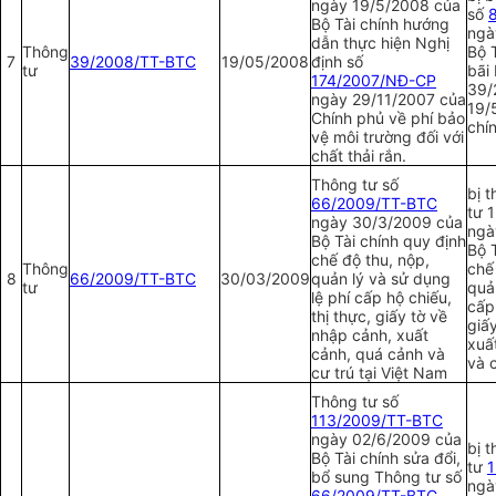
ngày 19/5/2008 của
số
Bộ Tài chính hướng
ngà
dẫn thực hiện Nghị
Thông
Bộ T
7
39/2008/TT-BTC
19/05/2008
định số
tư
bãi
174/2007/NĐ-CP
39/
ng
à
y 29/11/2007 của
19/
Chính phủ về phí bảo
chí
vệ môi trường đối với
chất thải rắn.
Thông tư số
bị 
66/2009/TT-BTC
tư 
ngày 30/3/2009 của
ngà
Bộ Tà
i
chính quy định
Bộ 
chế độ thu, nộp,
Thông
chế
8
66/2009/TT-BTC
30/03/2009
quản lý và sử dụng
tư
quả
lệ phí cấp hộ chiếu,
cấp 
thị thực, giấy tờ về
giấ
nhập cảnh, xuất
xuấ
cảnh, quá cảnh và
và c
cư trú tại Việt Nam
Thông tư số
113/2009/TT-BTC
ng
à
y 02/6/2009 của
bị 
Bộ Tài chính sửa đổi,
tư
1
bổ sung Thông tư số
ngà
66/2009/TT-BTC