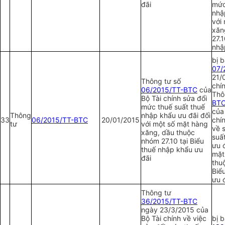
đãi
mức
nhậ
với
xăn
27.1
nhậ
bị 
07/
21/
Thông tư số
chí
06/2015/TT-BTC
của
Thô
Bộ Tài chính sửa đổi
BT
mức thuế suất thuế
của
Thông
nhập khẩu ưu đãi đối
33
06/2015/TT-BTC
20/01/2015
chí
tư
với một số mặt hàng
về 
xăng,
d
ầu thuộc
suấ
nhóm 27.10 tại Biểu
ưu đ
thuế nhập khẩu ưu
mặt
đãi
thu
Biể
ưu 
Th
ô
ng tư
36/2015/TT-BTC
ngày 23/3/2015 của
Bộ Tài chính về việc
bị 