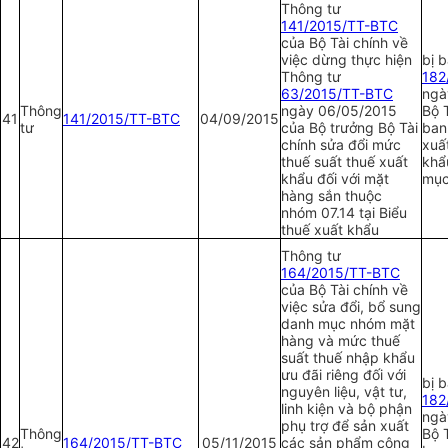
Thông tư
1
41/2015/TT-BTC
của Bộ Tài chính về
việc dừng thực hiện
bị 
Thông tư
1
82
63/2015/TT-BTC
ngà
Thông
ngày 06/05/2015
Bộ T
41
1
41/2015/TT-BTC
04/09/2015
tư
của Bộ trưởng Bộ Tài
ban
chính sửa đổi mức
xuấ
thuế suất thuế xuất
khẩ
khẩu đối với mặt
mục
hàng sắn thuộc
nhóm 07.14 tại Biểu
thuế xuất khẩu
Thông tư
164/2015/TT-BTC
của Bộ Tài chính về
việc sửa đổi, bổ sung
danh mục nhóm mặt
hàng và mức thuế
suất thuế nhập khẩu
ưu đãi riêng đối với
bị b
nguyên liệu, vật tư,
1
82
linh kiện và bộ phận
ngà
phụ trợ để sản xuất
Thông
Bộ T
42
164/2015/TT-BTC
05/11/2015
các sản phẩm công