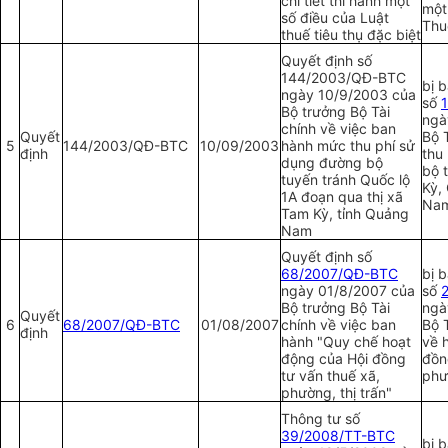
chi tiết thi hành một
một
số điều của Luật
Thu
thuế tiêu thụ đặc biệt
Quyết định số
144/2003/QĐ-BTC
bị b
ngày 10/9/2003 của
số
Bộ tr
ưở
ng Bộ T
à
i
ngà
chính về việc ban
Quyết
Bộ 
5
144/2003/QĐ-BTC
10/09/2003
hành mức thu phí sử
định
thu
dụng đường bộ
bộ 
tuyến tránh Quốc lộ
Kỳ,
1A đoạn qua thị xã
Na
Tam Kỳ, tỉnh Quảng
Nam
Quyết định số
68/2007/QĐ-BTC
bị b
ngày 01/8/2007 của
số
Bộ trưởng Bộ Tài
ngà
Quyết
6
68/2007/QĐ-BTC
01/08/2007
chính về việc ban
Bộ 
định
hành "Quy chế hoạt
về 
động của Hội đồng
đồn
tư vấn thuế xã,
phư
phường, thị trấn"
Thông tư số
39/2008/TT-BTC
bị 