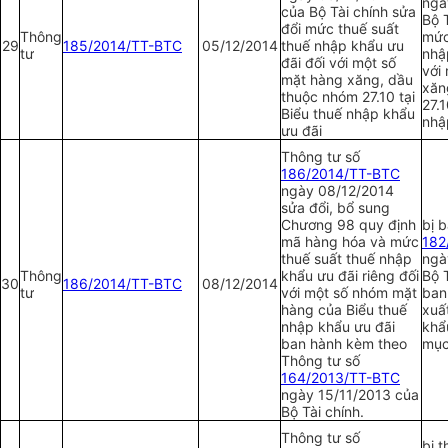
ngà
của Bộ Tài chính sửa
Bộ 
đổi mức thuế suất
Thông
mức
29
185/2014/TT-BTC
05/12/2014
thuế nhập khẩu ưu
tư
nhậ
đãi đối với một số
với
mặt hàng xăng, dầu
xăn
thuộc nhóm 27.10 tại
27.1
Biểu thuế nhập khẩu
nhậ
ưu đãi
Thông tư số
186/2014/TT-BTC
ngày 08/12/2014
sửa đổi, bổ sung
Chương 98 quy định
bị 
mã hàng hóa và mức
1
82
thuế suất thuế nhập
ngà
Thông
khẩu ưu đãi riêng đối
Bộ T
30
186/2014/TT-BTC
08/12/2014
tư
với một số nhóm mặt
ban
hàng của Biểu thuế
xuấ
nhập khẩu ưu đãi
khẩ
ban hành kèm theo
mục
Thông tư số
164/2013/TT-BTC
ngày 15/11/2013 của
Bộ Tài chính.
Thông tư số
bị 