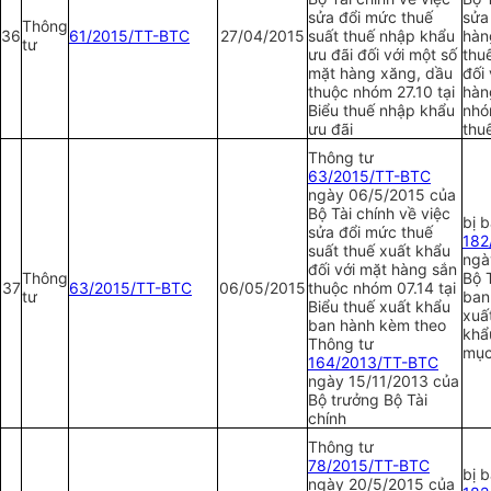
sửa đổi mức thuế
sửa
Thông
36
61/2015/TT-BTC
27/04/2015
suất thuế nhập khẩu
hàn
tư
ưu đãi đối với một số
thu
mặt hàng xăng, dầu
đối
thuộc nhóm 27.10 tại
hàn
Biểu thuế nhập khẩu
nhó
ưu đãi
thu
Thông tư
63/2015/TT-BTC
ngày 06/5/2015 của
Bộ Tài chính về việc
bị 
sửa đổi mức thuế
1
82
suất thuế xuất khẩu
ngà
đối với mặt hàng sắn
Thông
Bộ T
37
63/2015/TT-BTC
06/05/2015
thuộc nhóm 07.14 tại
tư
ban
Biểu thuế xuất khẩu
xuấ
ban hành kèm theo
khẩ
Thông tư
mục
164/2013/TT-BTC
ngày 15/11/2013 của
Bộ trưởng Bộ Tài
chính
Thông tư
78/2015/TT-BTC
bị 
ngày 20/5/2015 của