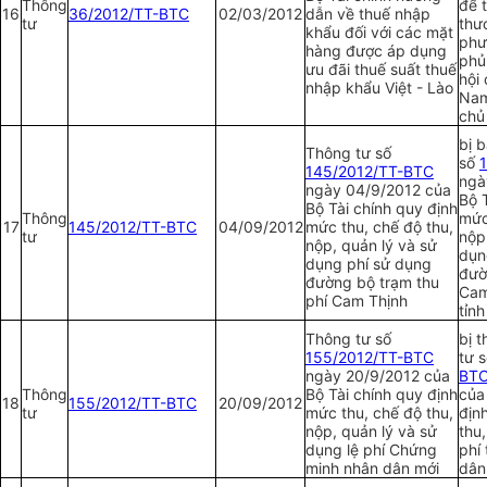
Thông
để 
16
36/2012/TT-BTC
02/03/2012
dẫn về thuế nhập
tư
thư
khẩu đối với các mặt
phư
hàng được áp dụng
phủ
ưu đãi thuế suất thuế
hội 
nhập khẩu Việt - Lào
Nam
chủ
bị 
Thông tư số
số
1
145/2012/TT-BTC
ngà
ngày 04/9/2012 của
Bộ 
Bộ Tài chính quy định
Thông
mức
17
145/2012/TT-BTC
04/09/2012
mức thu, chế độ thu,
tư
nộp
nộp, quản lý và sử
dụn
dụng phí sử dụng
đườ
đường bộ trạm thu
Cam
phí Cam Thịnh
tỉn
Thông tư số
bị 
1
55/2012/TT-BTC
tư 
ngày 20/9/2012 của
BT
Thông
Bộ Tài chính quy định
của
18
1
55/2012/TT-BTC
20/09/2012
tư
mức thu, chế độ thu,
địn
nộp, quản lý và sử
thu,
dụng lệ phí Chứng
phí
minh nhân dân mới
dân