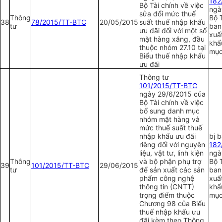
1
82
Bộ Tài chính về việc
ngà
sửa đổi mức thuế
Thông
Bộ T
38
78/2015/TT-BTC
20/05/2015
suất thuế nhập khẩu
tư
ban
ưu đãi đối với một số
xuấ
mặt hàng xăng, đầu
khẩ
thuộc nhóm 27.10 tại
mục
Biểu thuế nhập khẩu
ưu đãi
Thông tư
1
01/2015/TT-BTC
ngày 29/6/2015 của
Bộ Tài chính về việc
bổ sung danh mục
nh
ó
m mặt hàng và
mức thuế suất thuế
nhập khẩu ưu đãi
bị 
riêng đối với nguyên
1
82
liệu, vật tư, linh kiện
ngà
Thông
và bộ phận phụ trợ
Bộ T
39
1
01/2015/TT-BTC
29/06/2015
tư
để sản xuất các sản
ban
phẩm công nghệ
xuấ
thông tin (CNTT)
khẩ
trọng điểm thuộc
mục
Chương 98 của Biểu
thuế nhập khẩu ưu
đãi kèm theo Thông