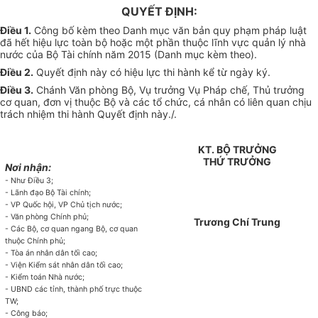
QUYẾT ĐỊNH:
Điều 1.
Công bố kèm theo Danh mục
văn
bản quy phạm pháp luật
đã hết hiệu
l
ực toàn bộ hoặc một phần thuộc lĩnh vực quản lý nhà
nước
của Bộ Tài chính năm 2015 (Danh mục kèm theo).
Điều 2.
Quyết định này có hiệu lực th
i
hành kể từ ngày ký.
Điều 3
.
Chánh Văn phòng Bộ, Vụ trưởng Vụ Pháp ch
ế
, Thủ trưởng
cơ quan, đơn vị thuộc Bộ và các tổ chức, cá nhân có liên quan chịu
trách nhiệm thi hành Quyết định này./.
KT. BỘ TRƯỞNG
THỨ TRƯỞNG
Nơi nhận:
-
Như Điều 3;
-
Lãnh đạo Bộ Tài chính;
-
VP Quốc hội, VP Chủ tịch nước;
-
Văn phòng Chính phủ;
Trương Chí Trung
-
Các Bộ, cơ quan ngang Bộ, cơ quan
thuộc Chính phủ;
-
T
òa
án nhân dân t
ối
cao;
-
Viện Kiểm sát nhân dân tối cao;
-
Kiểm toán Nhà nước;
-
UBND
các tỉnh, thành phố trực thuộc
TW;
-
Công báo;