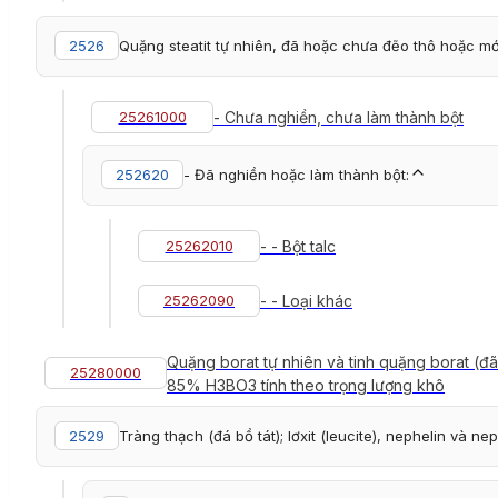
2526
Quặng steatit tự nhiên, đã hoặc chưa đẽo thô hoặc mớ
25261000
- Chưa nghiền, chưa làm thành bột
252620
- Đã nghiền hoặc làm thành bột:
25262010
- - Bột talc
25262090
- - Loại khác
Quặng borat tự nhiên và tinh quặng borat (đã
25280000
85% H3BO3 tính theo trọng lượng khô
2529
Tràng thạch (đá bồ tát); lơxit (leucite), nephelin và nep