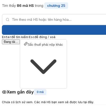
Tìm thấy
86
mã HS
trong
chương
25
để tìm kiếm
·
để đóng / xoá
Enter
Esc
Đang tải...
Sắc thuế phải nộp khác
Xem gần đây
0 mã
Chưa có lịch sử xem. Các mã HS bạn xem sẽ được lưu tại đây.