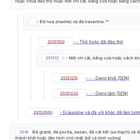
hoặc chưa đẽo thô hoặc mới chỉ cắt, bằng cưa hoặc bằng cách 
- Đá hoa (marble) và đá travertine:
25151100
- - Thô hoặc đã đẽo thô
251512
- - Mới chỉ cắt, bằng cưa hoặc cách kh
25151210
- - - Dạng khối (SEN)
25151220
- - - Dạng tấm (SEN)
25152000
- Ecaussine và đá vôi khác để làm tượ
2516
Đá granit, đá pocfia, bazan, đá cát kết (sa thạch) v
thành khối hoặc tấm hình chữ nhật (kể cả hình vuông)