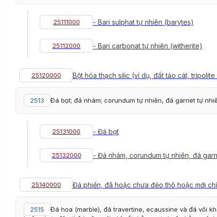
25111000
- Bari sulphat tự nhiên (barytes)
25112000
- Bari carbonat tự nhiên (witherite)
25120000
Bột hóa thạch silic (ví dụ, đất tảo cát, tripol
2513
Đá bọt; đá nhám; corundum tự nhiên, đá garnet tự nhiê
25131000
- Đá bọt
25132000
- Đá nhám, corundum tự nhiên, đá garn
25140000
Đá phiến, đã hoặc chưa đẽo thô hoặc mới chỉ
2515
Đá hoa (marble), đá travertine, ecaussine và đá vôi kh