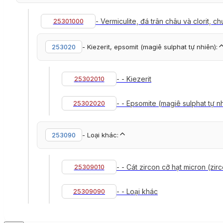
25301000
- Vermiculite, đá trân châu và clorit, c
253020
- Kiezerit, epsomit (magiê sulphat tự nhiên):
25302010
- - Kiezerit
25302020
- - Epsomite (magiê sulphat tự n
253090
- Loại khác:
25309010
- - Cát zircon cỡ hạt micron (zir
25309090
- - Loại khác