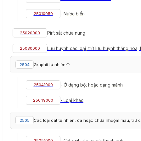
25010050
- Nước biển
25020000
Pirít sắt chưa nung
25030000
Lưu huỳnh các loại, trừ lưu huỳnh thăng hoa,
2504
Graphit tự nhiên
25041000
- Ở dạng bột hoặc dạng mảnh
25049000
- Loại khác
2505
Các loại cát tự nhiên, đã hoặc chưa nhuộm màu, trừ 
25051000
- Cát oxit silic và cát thạch anh