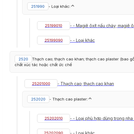
251990
- Loại khác:
25199010
- - Magiê ôxít nấu chảy; magiê ôx
25199090
- - Loại khác
2520
Thạch cao; thạch cao khan; thạch cao plaster (bao 
chất xúc tác hoặc chất ức chế
25201000
- Thạch cao; thạch cao khan
252020
- Thạch cao plaster:
25202010
- - Loại phù hợp dùng trong nha
25202090
- - Loại khác