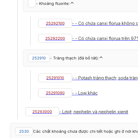
- Khoáng fluorite:
25292100
- - Có chứa canxi florua không 
25292200
- - Có chứa canxi florua trên 97
252910
- Tràng thạch (đá bồ tát):
25291010
- - Potash tràng thạch; soda trà
25291090
- - Loại khác
25293000
- Lơxit; nephelin và nephelin xienit
2530
Các chất khoáng chưa được chi tiết hoặc ghi ở nơi kh