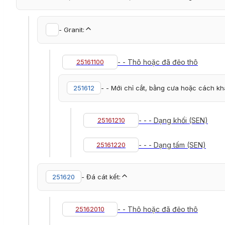
- Granit:
25161100
- - Thô hoặc đã đẽo thô
251612
- - Mới chỉ cắt, bằng cưa hoặc cách kh
25161210
- - - Dạng khối (SEN)
25161220
- - - Dạng tấm (SEN)
251620
- Đá cát kết:
25162010
- - Thô hoặc đã đẽo thô