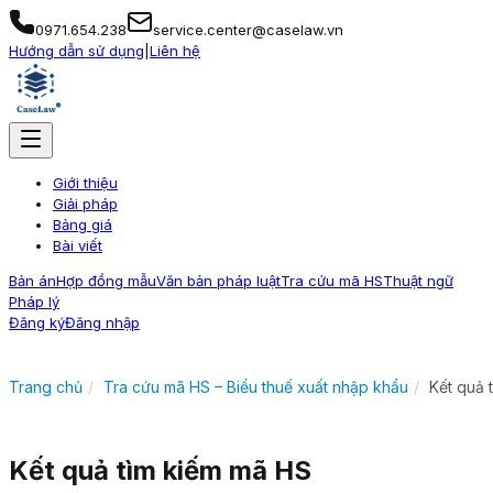
0971.654.238
service.center@caselaw.vn
Hướng dẫn sử dụng
|
Liên hệ
Giới thiệu
Giải pháp
Bảng giá
Bài viết
Bản án
Hợp đồng mẫu
Văn bản pháp luật
Tra cứu mã HS
Thuật ngữ
Pháp lý
Đăng ký
Đăng nhập
Trang chủ
Tra cứu mã HS – Biểu thuế xuất nhập khẩu
Kết quả 
Kết quả tìm kiếm mã HS