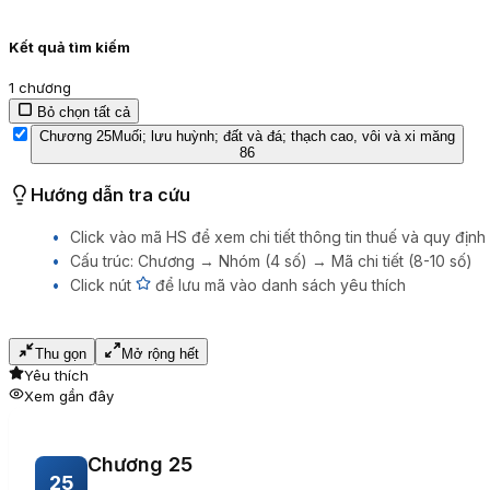
Kết quả tìm kiếm
1
chương
Bỏ chọn tất cả
Chương 25
Muối; lưu huỳnh; đất và đá; thạch cao, vôi và xi măng
86
Hướng dẫn tra cứu
Click vào mã HS để xem chi tiết thông tin thuế và quy định
Cấu trúc: Chương → Nhóm (4 số) → Mã chi tiết (8-10 số)
Click nút
để lưu mã vào danh sách yêu thích
Thu gọn
Mở rộng hết
Yêu thích
Xem gần đây
Chương 25
25