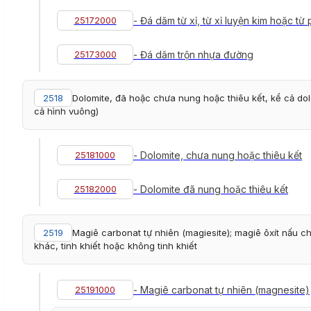
25172000
- Đá dăm từ xỉ, từ xỉ luyện kim hoặc t
25173000
- Đá dăm trộn nhựa đường
2518
Dolomite, đã hoặc chưa nung hoặc thiêu kết, kể cả do
cả hình vuông)
25181000
- Dolomite, chưa nung hoặc thiêu kết
25182000
- Dolomite đã nung hoặc thiêu kết
2519
Magiê carbonat tự nhiên (magiesite); magiê ôxít nấu ch
khác, tinh khiết hoặc không tinh khiết
25191000
- Magiê carbonat tự nhiên (magnesite)