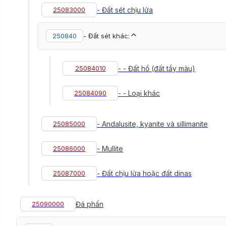
25083000
- Đất sét chịu lửa
250840
- Đất sét khác:
25084010
- - Đất hồ (đất tẩy màu)
25084090
- - Loại khác
25085000
- Andalusite, kyanite và sillimanite
25086000
- Mullite
25087000
- Đất chịu lửa hoặc đất dinas
25090000
Đá phấn